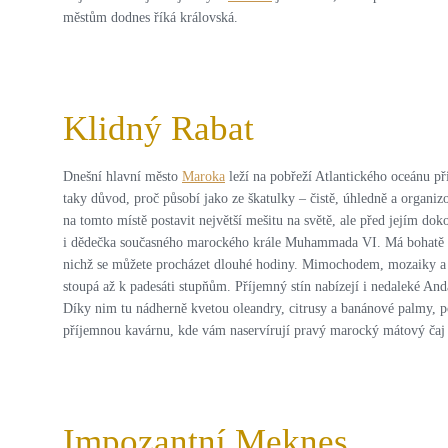
městům dodnes říká královská.
Klidný Rabat
Dnešní hlavní město
Maroka
leží na pobřeží Atlantického oceánu př
taky důvod, proč působí jako ze škatulky – čistě, úhledně a organi
na tomto místě postavit největší mešitu na světě, ale před jejím do
i dědečka současného marockého krále Muhammada VI. Má bohatě zdob
nichž se můžete procházet dlouhé hodiny. Mimochodem, mozaiky a de
stoupá až k padesáti stupňům. Příjemný stín nabízejí i nedaleké Anda
Díky nim tu nádherně kvetou oleandry, citrusy a banánové palmy, po
příjemnou kavárnu, kde vám naservírují pravý marocký mátový čaj a
Impozantní Meknes