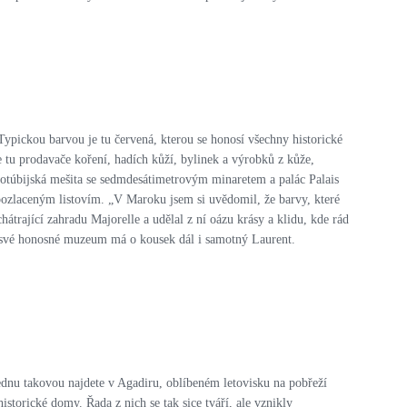
 Typickou barvou je tu červená, kterou se honosí všechny historické
e tu prodavače koření, hadích kůží, bylinek a výrobků z kůže,
Kotúbijská mešita se sedmdesátimetrovým minaretem a palác Palais
ozlaceným listovím. „V Maroku jsem si uvědomil, že barvy, které
hátrající zahradu Majorelle a udělal z ní oázu krásy a klidu, kde rád
 A své honosné muzeum má o kousek dál i samotný Laurent.
ednu takovou najdete v Agadiru, oblíbeném letovisku na pobřeží
torické domy. Řada z nich se tak sice tváří, ale vznikly