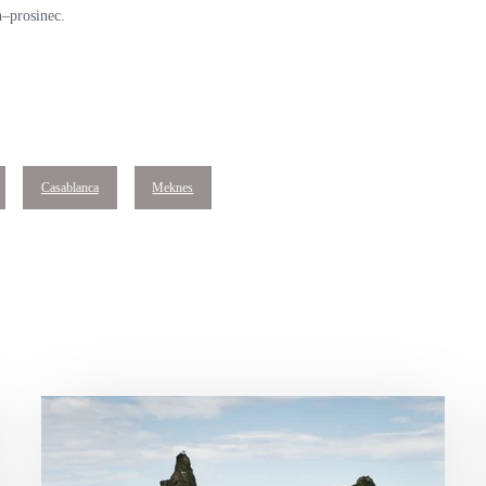
–prosinec.
Casablanca
Meknes