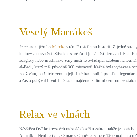
Veselý Marrákeš
Je centrem jižního
Maroka
s téměř tisíciletou historií. Z jedné str
budovy a opevnění. Středem staré části je náměstí Jemaa el-Fna. Roz
žongléry nebo muslimské ženy mistrně ovládající zdobení henou. Da
el-Badi, který měl původně 360 místností! Každá byla vybavena oz
používám, patří této zemi a její silné harmonii,“ prohlásil legendár
a často pobýval i tvořil. Dnes tu najdeme kulturní centrum se stá
Relax ve vlnách
Návštěva čtyř královských měst dá člověku zabrat, takže je potřeba
Atlantiku. Není to typické marocké město, v roce 1960 podlehlo nič