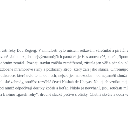
i ústí řeky Bou Regreg. V minulosti bylo místem setkávání válečníků a pirátů, d
zovaně. Jednou z jeho nejvýznamnějších památek je Hassanova věž, která připo
končením zemřel. Později stavbu zničilo zemětřesení, zůstala jen věž a pár slo
ené mramorové stěny a pozlacený strop, který září jako slunce. Ohromující je
korace, které uvidíte na domech, nejsou jen na ozdobu – od nepaměti slouží 
luské zahrady, součást rozsáhlé čtvrti Kasbah de Udayas. Na jejich vzniku mají 
d nimiž odpočívají desítky koček a koťat. Nikdo je nevyhání, jsou součástí mís
 k němu „gazelí rohy“, drobné sladké pečivo s oříšky. Chutná skvěle a dodá v