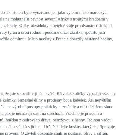
do 17. století bylo využíváno jen jako výletní místo marockých
ala nejmohutnější pevnost severní Afriky s trojitými hradbami v
 zahrady, sýpky, akvadukty a bytelné stáje pro dvanáct tisíc koní.
utý tyran a svou rodinu i poddané držel zkrátka, spoustu jich
vořile odmítnut. Místo nevěsty z Francie dorazily nástěnné hodiny,
, že jste se ocitli v jiném světě. Křivolaké uličky vypadají všechny
né krámky, řemeslné dílny a prodejny bot a kabelek. Asi největším
ověku se výrobní postupy prakticky nezměnily a místní si řemeslnou
 a pak je nechávají sušit na střechách. Všechno je přírodní a
ětů, hnědou z cedrového dřeva, oranžovou z henny. Jedinou vadou
 dál u stánků s jídlem. Určitě si dejte kuskus, který se připravuje
ně provoní. O zbytek dokonalé chuti se postarají olivy a šafrán.