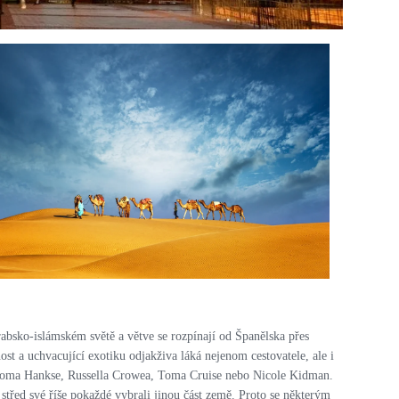
PRO ZVĚTŠENÍ KLIKNI
absko-islámském světě a větve se rozpínají od Španělska přes
st a uchvacující exotiku odjakživa láká nejenom cestovatele, ale i
y, Toma Hankse, Russella Crowea, Toma Cruise nebo Nicole Kidman.
a střed své říše pokaždé vybrali jinou část země. Proto se některým