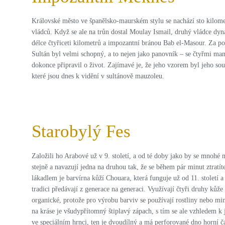
Královské město ve španělsko-maurském stylu se nachází sto kilomet
vládců. Když se ale na trůn dostal Moulay Ismail, druhý vládce dyn
délce čtyřiceti kilometrů a impozantní bránou Bab el-Masour. Za pom
Sultán byl velmi schopný, a to nejen jako panovník – se čtyřmi manž
dokonce připravil o život. Zajímavé je, že jeho vzorem byl jeho so
které jsou dnes k vidění v sultánově mauzoleu.
Starobylý Fes
Založili ho Arabové už v 9. století, a od té doby jako by se mnohé n
stejně a navazují jedna na druhou tak, že se během pár minut ztratí
lákadlem je barvírna kůží Chouara, která funguje už od 11. století 
tradici předávají z generace na generaci. Využívají čtyři druhy kůže
organické, protože pro výrobu barviv se používají rostliny nebo m
na kráse je všudypřítomný štiplavý zápach, s tím se ale vzhledem k 
ve speciálním hrnci, ten je dvoudílný a má perforované dno horní čás