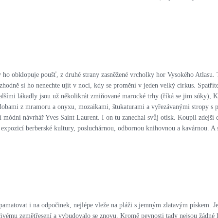
any ho obklopuje poušť, z druhé strany zasněžené vrcholky hor Vysokého Atlasu.
hodně si ho nenechte ujít v noci, kdy se promění v jeden velký cirkus. Spatřít
lšími lákadly jsou už několikrát zmiňované marocké trhy (říká se jim súky), 
dobami z mramoru a onyxu, mozaikami, štukaturami a vyřezávanými stropy s p
ní módní návrhář Yves Saint Laurent. I on tu zanechal svůj otisk. Koupil zdejší c
lou expozicí berberské kultury, posluchárnou, odbornou knihovnou a kavárnou.
 pamatovat i na odpočinek, nejlépe vleže na pláži s jemným zlatavým pískem. J
ivému zemětřesení a vybudovalo se znovu. Kromě pevnosti tady nejsou žádné his