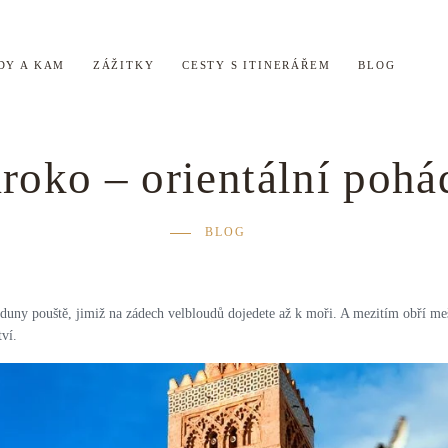
DY A KAM
ZÁŽITKY
CESTY S ITINERÁŘEM
BLOG
roko – orientální pohá
BLOG
uny pouště, jimiž na zádech velbloudů dojedete až k moři. A mezitím obří meši
ví.