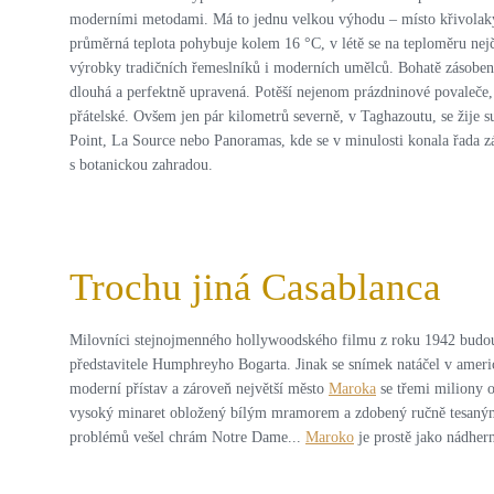
moderními metodami. Má to jednu velkou výhodu – místo křivolakýc
průměrná teplota pohybuje kolem 16 °C, v létě se na teploměru nejčas
výrobky tradičních řemeslníků i moderních umělců. Bohatě zásobený 
dlouhá a perfektně upravená. Potěší nejenom prázdninové povaleče, 
přátelské. Ovšem jen pár kilometrů severně, v Taghazoutu, se žije s
Point, La Source nebo Panoramas, kde se v minulosti konala řada z
s botanickou zahradou.
Trochu jiná Casablanca
Milovníci stejnojmenného hollywoodského filmu z roku 1942 budou hl
představitele Humphreyho Bogarta. Jinak se snímek natáčel v americ
moderní přístav a zároveň největší město
Maroka
se třemi miliony o
vysoký minaret obložený bílým mramorem a zdobený ručně tesanými or
problémů vešel chrám Notre Dame...
Maroko
je prostě jako nádhern