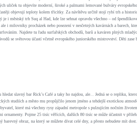
h uliček tu objevíte moderní, široké a palmami lemované bulváry evropského 
těji objevují teploty kolem třicítky. Za návštěvu určitě stojí rybí trh a histor
je i městský trh Suq al Had, kde lze sehnat opravdu všechno – od špendlíkové 
ale i milovníky procházek nebo posezení v nesčetných kavárnách a barech, které
urfováním. Najdete tu řadu surfařských obchodů, barů a kaváren plných mladých
ávodů se světovou účastí včetně evropského juniorského mistrovství. Děti zase
edat slavný bar Rick’s Café a taky ho najdou, ale... Jedná se o repliku, ktero
kých studiích a město mu propůjčilo jenom jméno a tehdejší exotickou atmosféru
byvatel, které má všechny rysy západní metropole s pulzujícím nočním životem
namenty. Pojme 25 tisíc věřících, dalších 80 tisíc se může účastnit v přilehl
ý barevný obraz, na který se můžete dívat celé dny, a přesto nebudete mít dost.