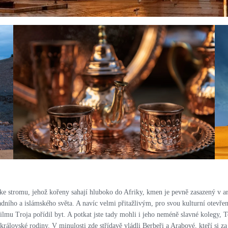
PRO ZVĚTŠENÍ KLIKNI
ke stromu, jehož kořeny sahají hluboko do Afriky, kmen je pevně zasazený v ar
ního a islámského světa. A navíc velmi přitažlivým, pro svou kulturní otevřeno
filmu Troja pořídil byt. A potkat jste tady mohli i jeho neméně slavné koleg
 královské rodiny. V minulosti zde střídavě vládli Berbeři a Arabové, kteří si z