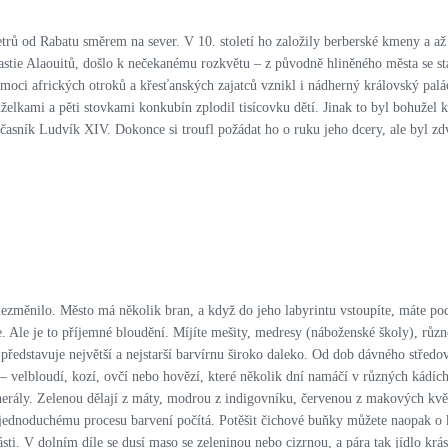
rů od Rabatu směrem na sever. V 10. století ho založily berberské kmeny a až 
astie Alaouitů, došlo k nečekanému rozkvětu – z původně hliněného města se st
oci afrických otroků a křesťanských zajatců vznikl i nádherný královský palác,
elkami a pěti stovkami konkubín zplodil tisícovku dětí. Jinak to byl bohužel kr
učasník Ludvík XIV. Dokonce si troufl požádat ho o ruku jeho dcery, ale byl zd
ezměnilo. Město má několik bran, a když do jeho labyrintu vstoupíte, máte pocit
te. Ale je to příjemné bloudění. Míjíte mešity, medresy (náboženské školy), růz
a představuje největší a nejstarší barvírnu široko daleko. Od dob dávného střed
 – velbloudí, kozí, ovčí nebo hovězí, které několik dní namáčí v různých kádích
inerály. Zelenou dělají z máty, modrou z indigovníku, červenou z makových kv
jednoduchému procesu barvení počítá. Potěšit čichové buňky můžete naopak o kus
ti. V dolním díle se dusí maso se zeleninou nebo cizrnou, a pára tak jídlo krás