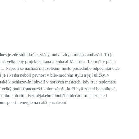
nes je zde sídlo krále, vlády, univerzity a mnoha ambasád. To je
míná velkolepý projekt sultána Jakúba al-Mansúra. Ten měl v plánu
upů... Naproti se nachází mauzoleum, místo posledního odpočinku otce
 i kasba neboli pevnost v bílo-modrém stylu a její uličky, v
také k ochlazování obydlí v horkých měsících, kdy rtuť teploměru
velký podíl francouzští kolonizátoři, kteří byli zdatní botanikové.
tního koloritu. Bez nějakého dlouhého hledání tu naleznete i
ám spoustu energie na další poznávání.