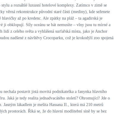
stylu a rozsáhlé luxusní hotelové komplexy. Zatímco v zimě se
icky věrná rekonstrukce původní staré části (mediny), kde seženete
hlavičky až po kredenc. Ale zpátky na pláž – ta agadirská je
 ji obklopují. Síly oceánu se bát nemusíte – vlny jsou tu mírné a
 lidí z celého světa a vyhlášená surfařská místa, jako je Anchor
 budou nadšené z návštěvy Crocoparku, což je krokodýlí zoo spojená
u nechala postavit jistá movitá podnikatelka a fanynka hlavního
. Jaká je tedy realita jednadvacátého století? Ohromující! Jde o
. Jasným lákadlem je mešita Hassana II., která má 210 metrů
ých prostorách. Říká se, že do hlavní modlitební síně by se bez