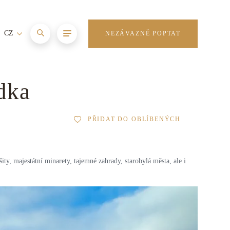
CZ
NEZÁVAZNĚ POPTAT
dka
PŘIDAT DO OBLÍBENÝCH
ty, majestátní minarety, tajemné zahrady, starobylá města, ale i