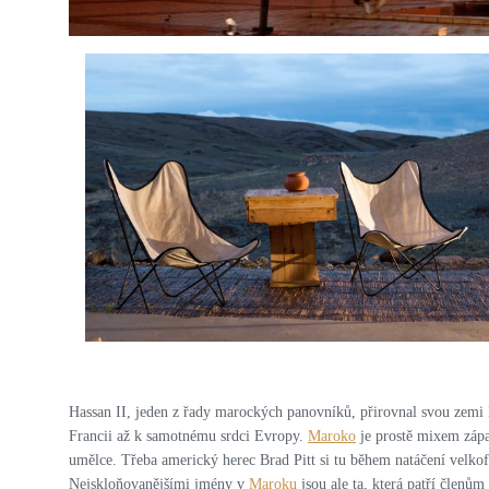
PRO ZVĚTŠENÍ KLIKNI
Hassan II, jeden z řady marockých panovníků, přirovnal svou zemi 
Francii až k samotnému srdci Evropy.
Maroko
je prostě mixem západ
umělce. Třeba americký herec Brad Pitt si tu během natáčení velko
Nejskloňovanějšími jmény v
Maroku
jsou ale ta, která patří členům