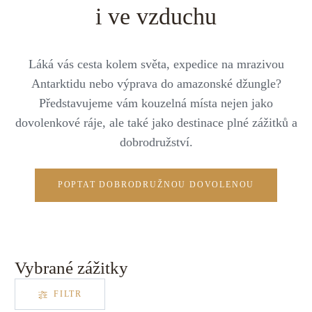
Střední Amerika
Řecko
Private jet
i ve vzduchu
Všechny destinace
Uganda
Golfová dovolená
Láká vás cesta kolem světa, expedice na mrazivou
Island
Dovolená na pláži
Antarktidu nebo výprava do amazonské džungle?
Představujeme vám kouzelná místa nejen jako
Botswana
Prodloužený víkend
dovolenkové ráje, ale také jako destinace plné zážitků a
Všechny destinace
dobrodružství.
Safari
Privátní vily
POPTAT DOBRODRUŽNOU DOVOLENOU
Všechny zážitky
Vybrané zážitky
FILTR