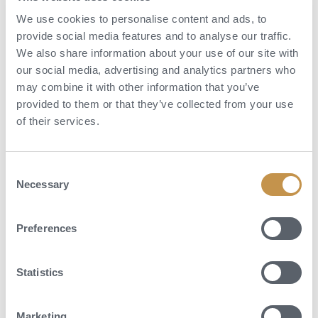
We use cookies to personalise content and ads, to
provide social media features and to analyse our traffic.
We also share information about your use of our site with
our social media, advertising and analytics partners who
may combine it with other information that you’ve
Aktivní dovolená
provided to them or that they’ve collected from your use
of their services.
Dovolená s itinerářem na Islandu
Na této desetidenní poznávací cestě objevíte Island kolem dokola. Po
Consent
své ose se vydáte autem do míst, která nikde jinde na světě
Necessary
Selection
nenajdete.
OBJEVTE VÍCE
Preferences
Statistics
Marketing