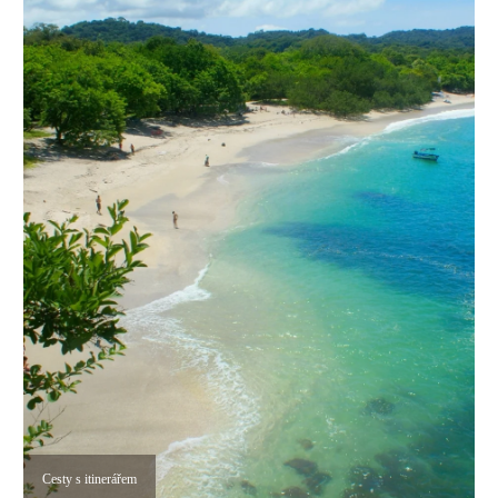
Cesty s itinerářem