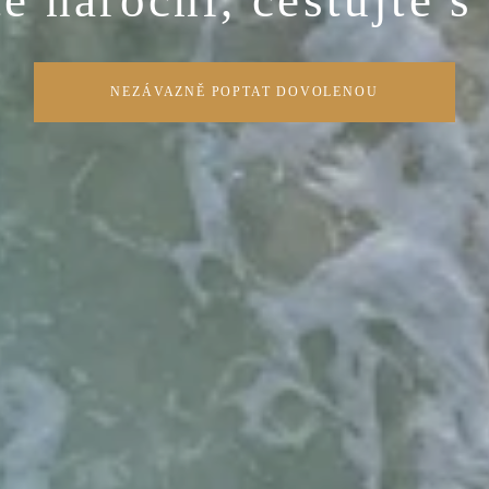
e nároční, cestujte s
NEZÁVAZNĚ POPTAT DOVOLENOU