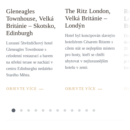
The Ritz London,
Gleneagles
Ro
Velká Británie –
Townhouse, Velká
Lo
Londýn
Británie – Skotsko,
Br
Edinburgh
Hotel byl koncipován slavným
Dom
hoteliérem Césarem Ritzem s
iko
Luxusní 5hvězdičkový hotel
cílem stát se nejlepším místem
20. 
Gleneagles Townhouse s
pro hosty, kteří se chtěli
swi
celodenní restaurací a barem
ubytovat v nejluxusnějším
je 
na střešní terase se nachází v
hotelu v zemi.
lon
centru Edinburghu nedaleko
Starého Města.
OBJEVTE VÍCE
OBJEVTE VÍCE
OB