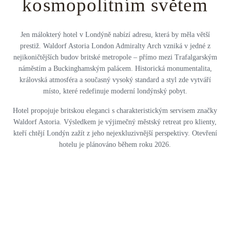
kosmopolitním světem
Jen málokterý hotel v Londýně nabízí adresu, která by měla větší
prestiž. Waldorf Astoria London Admiralty Arch vzniká v jedné z
nejikoničtějších budov britské metropole – přímo mezi Trafalgarským
náměstím a Buckinghamským palácem. Historická monumentalita,
královská atmosféra a současný vysoký standard a styl zde vytváří
místo, které redefinuje moderní londýnský pobyt.
Hotel propojuje britskou eleganci s charakteristickým servisem značky
Waldorf Astoria. Výsledkem je výjimečný městský retreat pro klienty,
kteří chtějí Londýn zažít z jeho nejexkluzivnější perspektivy. Otevření
hotelu je plánováno během roku 2026.