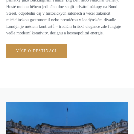
památky jako Buckingham Palace, Big Ben nebo National Gallery.
Hosté mohou během jediného dne spojit privátní nákupy na Bond
Street, odpolední čaj v historických salonech a večer zakončit
michelinskou gastronomií nebo premiérou v londýnském divadle.
Londýn je městem kontrastů – tradiční britská elegance zde funguje
vedle moderní kreativity, designu a kosmopolitní energie.
VÍCE O DESTINACI