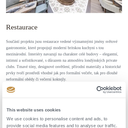
Restaurace
Součástí projektu jsou restaurace vedené významnými jmény světové
gastronomie, které propojují moderní britskou kuchyni s tou
mezinárodní. Interiéry navazují na charakter celé budovy – elegantní,
intimní a sofistikované, s důrazem na atmosféru londýnských private
clubs. Tmavé tóny, designové osvětlení, přírodní materiály a historické
prvky tvoří prostředí vhodné jak pro formální večeře, tak pro dlouhé
neformální obědy či večerní koktejly.
Hosté mohou očekávat fine dining koncepty zaměřené na moderní
evropskou gastronomii, sezonní suroviny a precizní servis. Součástí
hotelu je také stylový bar a rooftop prostory s výhledy na centrum
Londýna, které se pravděpodobně zařadí mezi nejžádanější místa pro
This website uses cookies
večerní setkávání ve městě.
We use cookies to personalise content and ads, to
provide social media features and to analyse our traffic.