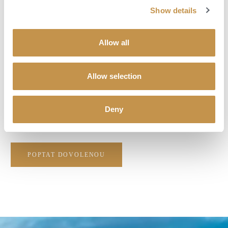
restauracích i exkluzivní kulturní zážitky.
Show details
Samotný hotel nabídne wellness a spa zázemí, fitness centrum i
elegantní společenské prostory vhodné pro odpočinek po dni stráveném
Allow all
ve městě. Výjimečný bude především samotný pocit pobytu v ikonické
budově s královskou historií.
Allow selection
Okolí hotelu má prakticky vše, co od Londýna očekáváte. Během
několika minut se hosté dostanou do St. James’s Parku, na Bond Street,
do Covent Garden i do nejlepších londýnských divadel. Oblíbené jsou
Deny
také privátní prohlídky města, plavby po Temži, návštěvy aukčních
síní, galerií a klubů nebo výlety za anglickým venkovem mimo město.
POPTAT DOVOLENOU