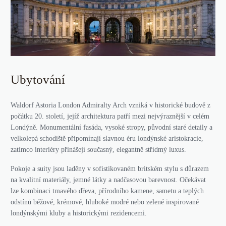
Ubytování
Waldorf Astoria London Admiralty Arch vzniká v historické budově z
počátku 20. století, jejíž architektura patří mezi nejvýraznější v celém
Londýně. Monumentální fasáda, vysoké stropy, původní staré detaily a
velkolepá schodiště připomínají slavnou éru londýnské aristokracie,
zatímco interiéry přinášejí současný, elegantně střídmý luxus.
Pokoje a suity jsou laděny v sofistikovaném britském stylu s důrazem
na kvalitní materiály, jemné látky a nadčasovou barevnost. Očekávat
lze kombinaci tmavého dřeva, přírodního kamene, sametu a teplých
odstínů béžové, krémové, hluboké modré nebo zelené inspirované
londýnskými kluby a historickými rezidencemi.