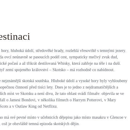
estinaci
 hory, hluboká údolí, středověké hrady, rozlehlá vřesoviště s temnými jezery.
áda ovcí neúnavně se pasoucích podél cest, sympaticky mečivý zvuk dud,
cké počasí a až třikrát destilovaná Whisky, která zahřeje na těle i na duši.
čtyř zemí spojeného království – Skotsko – má rozhodně co nabídnout.
e nejznámější skotská soutěska. Hluboké údolí a vysoké hory byly vyhloubeny
sopečnou činností před tisíci lety. Dnes je to jedno z nejdramatičtějších a
ších míst ve Skotsku a není divu, že tato oblast svádí filmaře: objevila se ve
fall o Jamesi Bondovi, v několika filmech o Harrym Potterovi, v Mary
Scots a v Outlaw King od Netflixu.
o má své pevné místo v učebnicích dějepisu jako místo masakru v Glencoe v
 což je obzvláště temná epizoda skotských dějin.