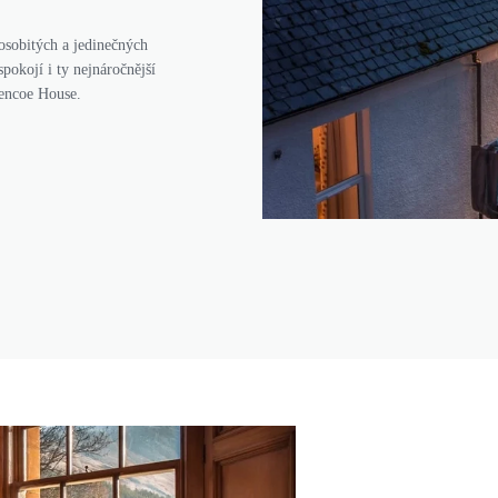
osobitých a jedinečných
pokojí i ty nejnáročnější
lencoe House.