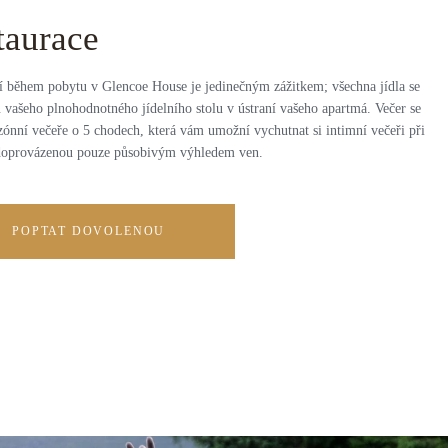
taurace
í během pobytu v Glencoe House je jedinečným zážitkem; všechna jídla se
 vašeho plnohodnotného jídelního stolu v ústraní vašeho apartmá. Večer se
zónní večeře o 5 chodech, která vám umožní vychutnat si intimní večeři při
doprovázenou pouze působivým výhledem ven.
POPTAT DOVOLENOU