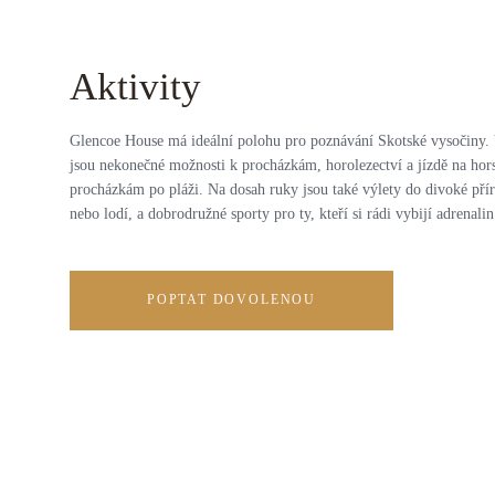
Aktivity
Glencoe House má ideální polohu pro poznávání Skotské vysočiny. V
jsou nekonečné možnosti k procházkám, horolezectví a jízdě na ho
procházkám po pláži. Na dosah ruky jsou také výlety do divoké pří
nebo lodí, a dobrodružné sporty pro ty, kteří si rádi vybijí adrenalin
POPTAT DOVOLENOU