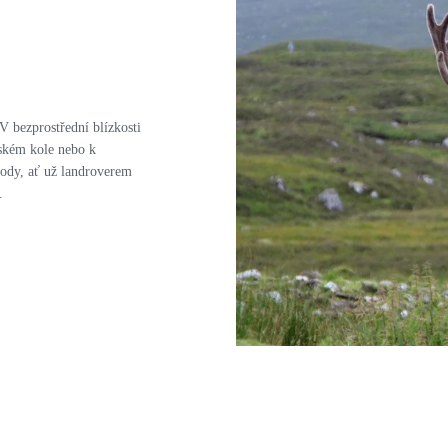
 bezprostřední blízkosti
rském kole nebo k
rody, ať už landroverem
.