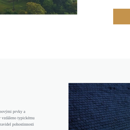
obovými prvky a
y vzdáleno typickému
ravidel pohostinnosti