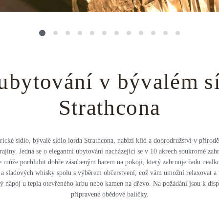
ubytování v bývalém sí
Strathcona
rické sídlo, bývalé sídlo lorda Strathcona, nabízí klid a dobrodružství v přírod
rajiny. Jedná se o elegantní ubytování nacházející se v 10 akrech soukromé zah
e může pochlubit dobře zásobeným barem na pokoji, který zahrnuje řadu nealk
 a sladových whisky spolu s výběrem občerstvení, což vám umožní relaxovat a 
ný nápoj u tepla otevřeného krbu nebo kamen na dřevo. Na požádání jsou k dispo
připravené obědové balíčky.