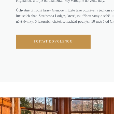
Highlandu, a to již od okamžiku, kdy vstoupíte do velké haly.
Úchvatné přírodní krásy Glencoe můžete také poznávat v jednom z 
luxusních chat. Strathcona Lodges, které jsou třídou samy o sobě, us
návštěvníky. 6 luxusních chatek se nachází pouhých 50 metrů od G
POPTAT DOVOLENOU