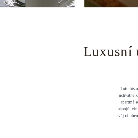
Luxusní 
Toto histo
úchvatné k
apartmá s
nápojů, vín
svůj oblíbe