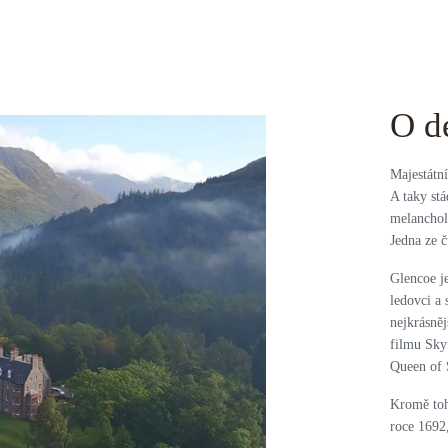
O d
Majestátní
A taky st
melancholi
Jedna ze 
Glencoe j
ledovci a 
nejkrásněj
filmu Sky
Queen of 
Kromě toh
roce 1692,