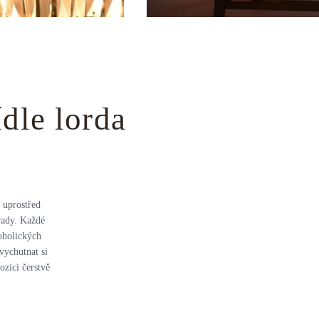
dle lorda
ě uprostřed
rady. Každé
oholických
vychutnat si
zici čerstvě