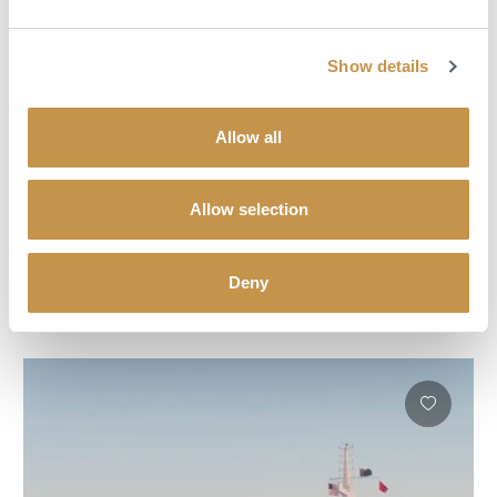
Show details
Dovolená na jachtě
Allow all
Scenic Luxury Cruises & Tours
Plavte se po světových řekách a oceánech. Zažijte ultraluxusní
Allow selection
plavbu se zvýšenou bezpečností a maximálním komfortem. Poznejte
svět z palub luxusních lodí.
Deny
OBJEVTE VÍCE