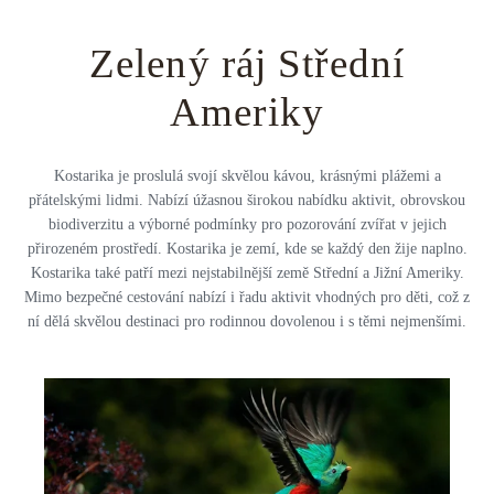
Střední Amerika
Řecko
Private jet
Zelený ráj Střední
Všechny destinace
Uganda
Golfová dovolená
Ameriky
Island
Dovolená na pláži
Botswana
Prodloužený víkend
Kostarika je proslulá svojí skvělou kávou, krásnými plážemi a
přátelskými lidmi. Nabízí úžasnou širokou nabídku aktivit, obrovskou
Všechny destinace
biodiverzitu a výborné podmínky pro pozorování zvířat v jejich
Safari
přirozeném prostředí. Kostarika je zemí, kde se každý den žije naplno.
Kostarika také patří mezi nejstabilnější země Střední a Jižní Ameriky.
Privátní vily
Mimo bezpečné cestování nabízí i řadu aktivit vhodných pro děti, což z
ní dělá skvělou destinaci pro rodinnou dovolenou i s těmi nejmenšími.
Všechny zážitky