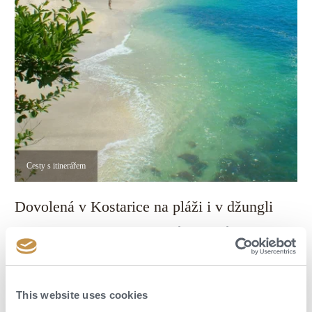
Cesty s itinerářem
Dovolená v Kostarice na pláži i v džungli
15 dní v Kostarice vám otevře dveře do různých koutů této
středoamerické země. Od pláží, přes džungli, až po vhled do pestré
a živé kultury.
OBJEVTE VÍCE
This website uses cookies