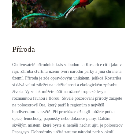
Příroda
Obdivovatelé přírodních krás se budou na Kostarice cítit jako v
ráji. Zhruba čtvrtinu území tvoří národní parky a jiná chráněná
území. Příroda je zde opravdovým unikátem, jelikož Kostarika
si dává velmi záležet na udržitelnosti a ekologickém způsobu
života. Vy se tak můžete těšit na úžasné tropické lesy s
rozmanitou faunou i flórou. Skvělé pozorování přírody zažijete
na poloostrově Osa, který patří k regionům s největší
biodiverzitou na světě. Při procházce džunglí můžete potkat
opice, lenochody, papoušky nebo dokonce pumy. Dalším
skvělým místem, které byste si neměli nechat ujít, je poloostrov
Papagayo. Dobrodruhy určitě zaujme národní park v okolí