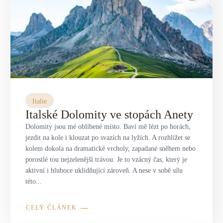
Střední Amerika
Řecko
Private jet
Všechny destinace
Uganda
Golfová dovolená
Island
Dovolená na pláži
Botswana
Prodloužený víkend
Všechny destinace
Italie
Safari
Italské Dolomity ve stopách Anety
Dolomity jsou mé oblíbené místo. Baví mě lézt po horách,
Privátní vily
jezdit na kole i klouzat po svazích na lyžích. A rozhlížet se
kolem dokola na dramatické vrcholy, zapadané sněhem nebo
Všechny zážitky
porostlé tou nejzelenější trávou. Je to vzácný čas, který je
aktivní i hluboce uklidňující zároveň. A nese v sobě sílu
této...
CELÝ ČLÁNEK