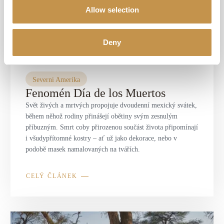
Allow selection
Deny
Severni Amerika
Fenomén Día de los Muertos
Svět živých a mrtvých propojuje dvoudenní mexický svátek,
během něhož rodiny přinášejí obětiny svým zesnulým
příbuzným. Smrt coby přirozenou součást života připomínají
i všudypřítomné kostry – ať už jako dekorace, nebo v
podobě masek namalovaných na tvářích.
CELÝ ČLÁNEK