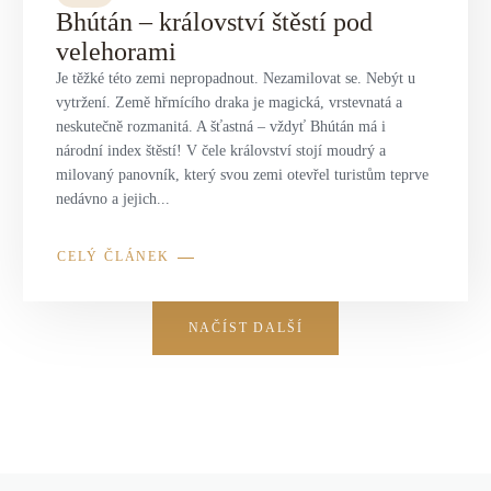
Bhútán – království štěstí pod
velehorami
Je těžké této zemi nepropadnout. Nezamilovat se. Nebýt u
vytržení. Země hřmícího draka je magická, vrstevnatá a
neskutečně rozmanitá. A šťastná – vždyť Bhútán má i
národní index štěstí! V čele království stojí moudrý a
milovaný panovník, který svou zemi otevřel turistům teprve
nedávno a jejich...
CELÝ ČLÁNEK
NAČÍST DALŠÍ