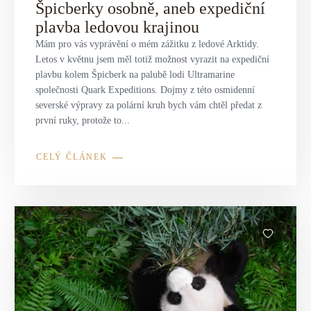
Špicberky osobně, aneb expediční
plavba ledovou krajinou
Mám pro vás vyprávění o mém zážitku z ledové Arktidy.
Letos v květnu jsem měl totiž možnost vyrazit na expediční
plavbu kolem Špicberk na palubě lodi Ultramarine
společnosti Quark Expeditions. Dojmy z této osmidenní
severské výpravy za polární kruh bych vám chtěl předat z
první ruky, protože to...
CELÝ ČLÁNEK