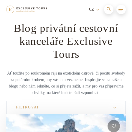
CZ
Blog privátní cestovní
Afrika
Maledivy
Cesty s itinerářem
Nové
kanceláře Exclusive
Asie
Itálie
Aktivní dovolená
Tours
Austrálie a Oceánie
Seychely
Relaxace a wellness
Evropa
Jihoafrická republika
Dovolená s dětmi
Ať toužíte po soukromém ráji na exotickém ostrově, či pocitu svobody
za polárním kruhem, my vás tam vezmeme. Inspirujte se na našem
Jižní Amerika
Francie
blogu nebo nám řekněte, co si přejete zažít, a my pro vás připravíme
Dobrodružství
chvilky, na které budete rádi vzpomínat.
Karibik
Mauricius
Dovolená na horách
FILTROVAT
Severní Amerika
Bhútán
Dovolená na jachtě