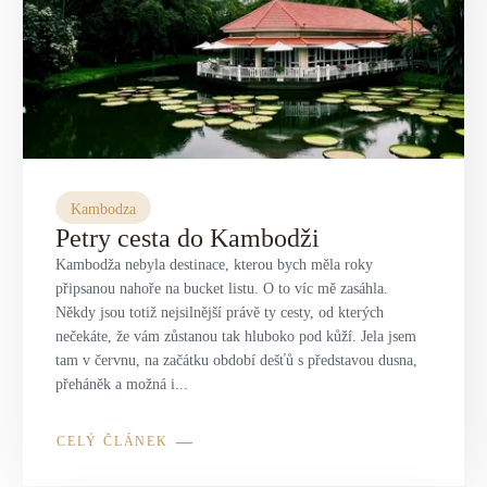
Kambodza
Petry cesta do Kambodži
Kambodža nebyla destinace, kterou bych měla roky
připsanou nahoře na bucket listu. O to víc mě zasáhla.
Někdy jsou totiž nejsilnější právě ty cesty, od kterých
nečekáte, že vám zůstanou tak hluboko pod kůží. Jela jsem
tam v červnu, na začátku období dešťů s představou dusna,
přeháněk a možná i...
CELÝ ČLÁNEK