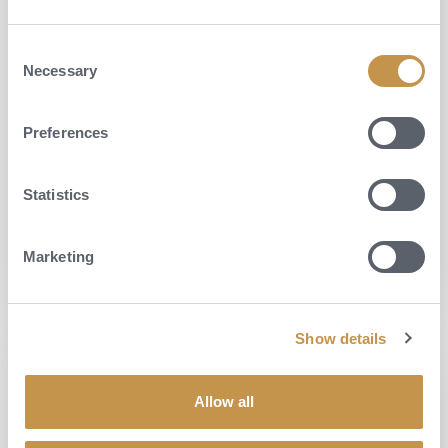
Italie
Consent
Cesta časem i Toskánskem – moje
Necessary
Selection
zkušenost z vlaku La Dolce Vita
Podívejte se, jak vypadá jízda vlakem, který vás vrátí do
zlatých časů italského stylu a elegance. Na palubě vlaku La
Preferences
Dolce Vita Orient Express můžete objevovat ikonické
regiony Itálie zcela jedinečným způsobem. V červnu 2025
Statistics
jsem se vydala na cestu po Toskánsku – krajině tak malebné,
že na ni...
Marketing
CELÝ ČLÁNEK
Show details
Allow all