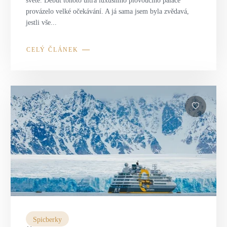
světě. Debut tohoto ultra luxusního plovoucího paláce
provázelo velké očekávání. A já sama jsem byla zvědavá,
jestli vše...
CELÝ ČLÁNEK
Spicberky