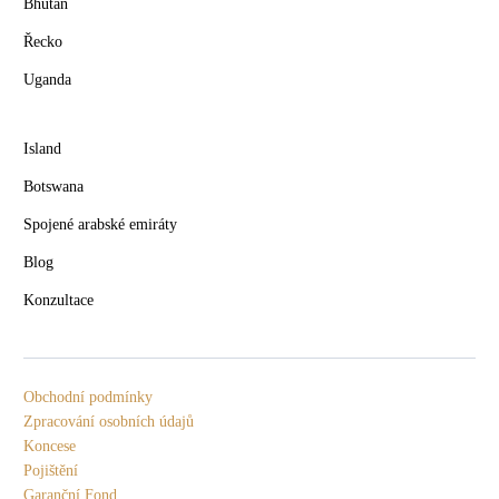
Bhútán
Řecko
Uganda
Island
Botswana
Spojené arabské emiráty
Blog
Konzultace
Obchodní podmínky
Zpracování osobních údajů
Koncese
Pojištění
Garanční Fond