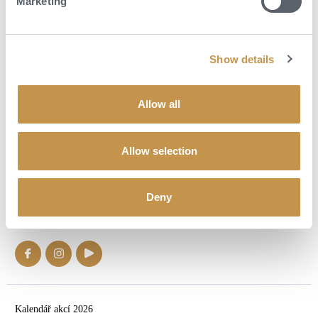
Marketing
Souhlasím se
zpracováním osobních údajů
a s využitím
osobních údajů pro marketingové účely cestovní kanceláře.
*
Show details
Allow all
Allow selection
Zavolejte nám a vaše další dovolená bude zcela bez
Deny
starostí.
+420 739 808 000
Kalendář akcí 2026