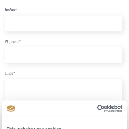
Jméno
*
Příjmení
*
Ulice
*
PSČ
*
This website uses cookies