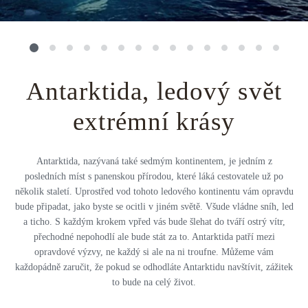
Střední Amerika
Řecko
Private jet
Všechny destinace
Uganda
Golfová dovolená
Island
Dovolená na pláži
Antarktida, ledový svět
Botswana
Prodloužený víkend
extrémní krásy
Všechny destinace
Safari
Antarktida, nazývaná také sedmým kontinentem, je jedním z
posledních míst s panenskou přírodou, které láká cestovatele už po
Privátní vily
několik staletí. Uprostřed vod tohoto ledového kontinentu vám opravdu
bude připadat, jako byste se ocitli v jiném světě. Všude vládne sníh, led
Všechny zážitky
a ticho. S každým krokem vpřed vás bude šlehat do tváří ostrý vítr,
přechodné nepohodlí ale bude stát za to. Antarktida patří mezi
opravdové výzvy, ne každý si ale na ni troufne. Můžeme vám
každopádně zaručit, že pokud se odhodláte Antarktidu navštívit, zážitek
to bude na celý život.