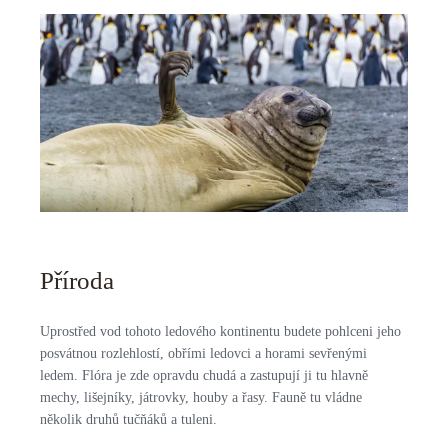
Příroda
Uprostřed vod tohoto ledového kontinentu budete pohlceni jeho
posvátnou rozlehlostí, obřími ledovci a horami sevřenými
ledem. Flóra je zde opravdu chudá a zastupují ji tu hlavně
mechy, lišejníky, játrovky, houby a řasy. Fauně tu vládne
několik druhů tučňáků a tuleni.