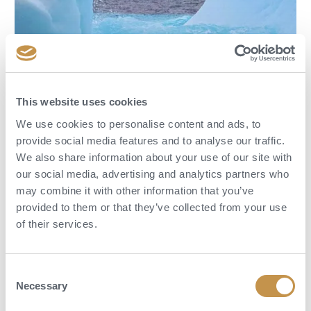
This website uses cookies
Dovolená na jachtě
We use cookies to personalise content and ads, to
provide social media features and to analyse our traffic.
Scenic Luxury Cruises & Tours
We also share information about your use of our site with
Plavte se po světových řekách a oceánech. Zažijte ultraluxusní
our social media, advertising and analytics partners who
plavbu se zvýšenou bezpečností a maximálním komfortem. Poznejte
may combine it with other information that you’ve
svět z palub luxusních lodí.
provided to them or that they’ve collected from your use
of their services.
OBJEVTE VÍCE
Consent
Necessary
Selection