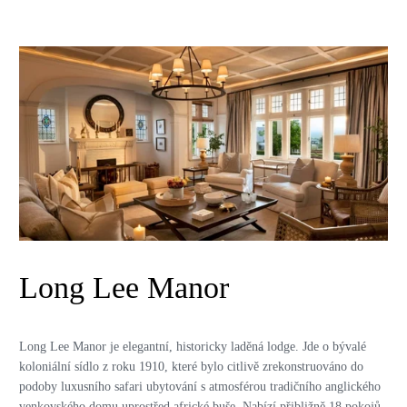
Long Lee Manor
Long Lee Manor je elegantní, historicky laděná lodge.
Jde o bývalé
koloniální sídlo z roku 1910, které bylo citlivě zrekonstruováno do
podoby luxusního safari ubytování s atmosférou tradičního anglického
venkovského domu uprostřed africké buše. Nabízí přibližně 18 pokojů