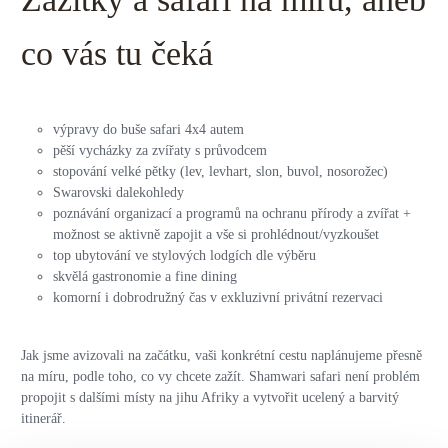
co vás tu čeká
výpravy do buše safari 4x4 autem
pěší vycházky za zvířaty s průvodcem
stopování velké pětky (lev, levhart, slon, buvol, nosorožec)
Swarovski dalekohledy
poznávání organizací a programů na ochranu přírody a zvířat +
možnost se aktivně zapojit a vše si prohlédnout/vyzkoušet
top ubytování ve stylových lodgích dle výběru
skvělá gastronomie a fine dining
komorní i dobrodružný čas v exkluzivní privátní rezervaci
Jak jsme avizovali na začátku, vaši konkrétní cestu naplánujeme přesně
na míru, podle toho, co vy chcete zažít. Shamwari safari není problém
propojit s dalšími místy na jihu Afriky a vytvořit ucelený a barvitý
itinerář.