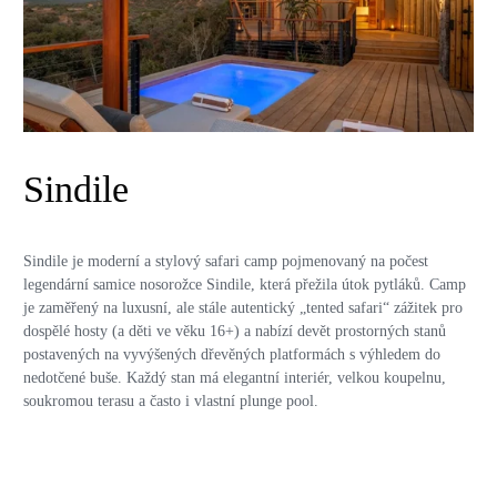
Sindile
Sindile je moderní a stylový safari camp pojmenovaný na počest
legendární samice nosorožce Sindile, která přežila útok pytláků. Camp
je zaměřený na luxusní, ale stále autentický „tented safari“ zážitek pro
dospělé hosty (a děti ve věku 16+) a nabízí devět prostorných stanů
postavených na vyvýšených dřevěných platformách s výhledem do
nedotčené buše. Každý stan má elegantní interiér, velkou koupelnu,
soukromou terasu a často i vlastní plunge pool.