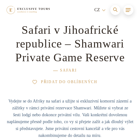
CZ
Safari v Jihoafrické
Afrika
Maledivy
Cesty s itinerářem
Nové
republice – Shamwari
Asie
Itálie
Aktivní dovolená
Private Game Reserve
Austrálie a Oceánie
Seychely
Relaxace a wellness
SAFARI
Evropa
Jihoafrická republika
Dovolená s dětmi
PŘIDAT DO OBLÍBENÝCH
Jižní Amerika
Francie
Dobrodružství
Vydejte se do Afriky na safari a užijte si exkluzivní komorní zázemí a
Karibik
Mauricius
zážitky v rámci privátní rezervace Shamwari. Můžete si vybrat ze
Dovolená na horách
šesti lodgí nebo dokonce privátní vilu.
Vaši konkrétní dovolenou
naplánujeme přesně podle toho, co vy si přejete zažít a jak dlouhý výlet
Severní Amerika
Bhútán
Dovolená na jachtě
si představujete. Jsme privátní cestovní kancelář a vše pro vás
nakombinujeme do detailu na míru.