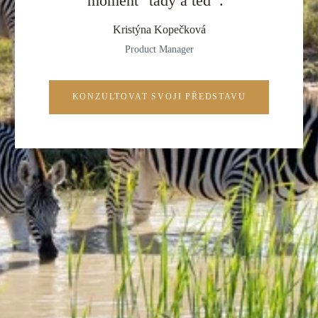
moment "tady a teď".“
Kristýna Kopečková
Product Manager
KONZULTOVAT SVOJI PŘEDSTAVU