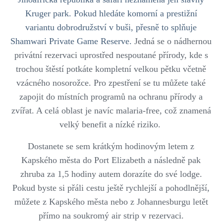
Kruger park. Pokud hledáte komorní a prestižní
variantu dobrodružství v buši, přesně to splňuje
Shamwari Private Game Reserve.
Jedná se o nádhernou
privátní rezervaci uprostřed nespoutané přírody, kde s
trochou štěstí potkáte kompletní velkou pětku včetně
vzácného nosorožce. Pro zpestření se tu můžete také
zapojit do místních programů na ochranu přírody a
zvířat. A c
elá oblast je navíc malaria-free, což znamená
velký benefit a nízké riziko.
Dostanete se sem krátkým hodinovým letem z
Kapského města do Port Elizabeth a následně pak
zhruba za 1,5 hodiny autem dorazíte do své lodge.
Pokud byste si přáli cestu ještě rychlejší a pohodlnější,
můžete z Kapského města nebo z Johannesburgu letět
přímo na soukromý air strip v rezervaci.