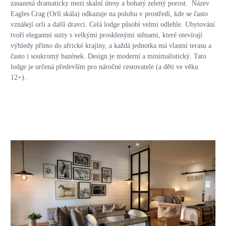
zasazená dramaticky mezi skalní útesy a bohatý zelený porost. Název
Eagles Crag (Orlí skála) odkazuje na polohu v prostředí, kde se často
vznášejí orli a další dravci. Celá lodge působí velmi odlehle. Ubytování
tvoří elegantní suity s velkými prosklenými stěnami, které otevírají
výhledy přímo do africké krajiny, a každá jednotka má vlastní terasu a
často i soukromý bazének. Design je moderní a minimalistický. Tato
lodge je určená především pro náročné cestovatele (a děti ve věku
12+).