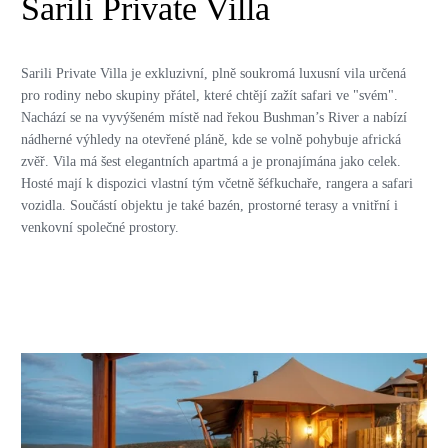
Sarili Private Villa
Sarili Private Villa
je exkluzivní, plně soukromá luxusní vila určená
pro rodiny nebo skupiny přátel, které chtějí zažít safari ve "svém".
Nachází se na vyvýšeném místě nad řekou Bushman’s River a nabízí
nádherné výhledy na otevřené pláně, kde se volně pohybuje africká
zvěř. Vila má šest elegantních apartmá a je pronajímána jako celek.
Hosté mají k dispozici vlastní tým včetně šéfkuchaře, rangera a safari
vozidla. Součástí objektu je také bazén, prostorné terasy a vnitřní i
venkovní společné prostory.