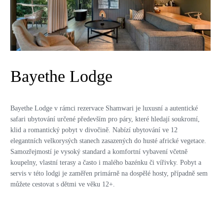
Bayethe Lodge
Bayethe Lodge v rámci rezervace Shamwari je luxusní a autentické
safari ubytování určené především pro páry, které hledají soukromí,
klid a romantický pobyt v divočině. Nabízí ubytování ve 12
elegantních velkorysých stanech zasazených do husté africké vegetace.
Samozřejmostí je vysoký standard a komfortní vybavení včetně
koupelny, vlastní terasy a často i malého bazénku či vířivky. Pobyt a
servis v této lodgi je zaměřen primárně na dospělé hosty, případně sem
můžete cestovat s dětmi ve věku 12+.