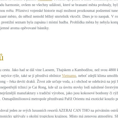
du harmonie, ovšem ne všechny události, které se branami města prohnaly, by
zónou světa. Příznivci vojenské historie mají možnost prozkoumat podzemní tu
ázané město, do něhož nemohl běžný smrtelník vkročit. Dnes je to naopak. V r
restižní seznam byla zapsána i místní hudba. Prohlídka města by nebyla kompl
příjemné aroma opěvované básníky.
ů
nou cestu. Jako had se dál vine Laosem, Thajskem a Kambodžou, než svou 4800 
ejvíce rýže, také se jí přezdívá obilnice
Vietnamu
, neboť zdejší klima umožňu
g – řeka devíti draků. Život zde určuje voda, a i obchod se odehrává na její h
 a nejpestřejší tržnicí je Cai Rong, kde už za úsvitu stovky lodí naložené čerst
nejrůznější manufaktury s tradiční výrobou, jako jsou kokosové bonbony či rýž
 Osmapůlmilionová metropole přezdívaná Paříž Orientu má exotické kouzlo pr
udoval jeden ze svých luxusních resortů AZERAI CAN THO na privátním ostrů
monicky splývaly s okolní tropickou krajinou. Místo má zenovou atmosféru. SPA