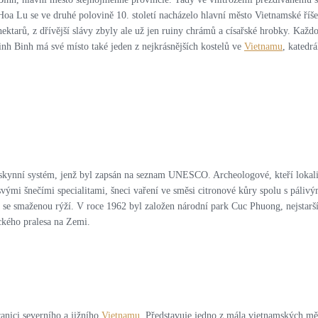
Hoa Lu se ve druhé polovině 10. století nacházelo hlavní město Vietnamské říš
t hektarů, z dřívější slávy zbyly ale už jen ruiny chrámů a císařské hrobky. K
inh Binh má své místo také jeden z nejkrásnějších kostelů ve
Vietnamu
, katedr
ynní systém, jenž byl zapsán na seznam UNESCO. Archeologové, kteří lokalitu zk
svými šnečími specialitami, šneci vaření ve směsi citronové kůry spolu s páliv
 se smaženou rýží. V roce 1962 byl založen národní park Cuc Phuong, nejstar
ického pralesa na Zemi.
ranici severního a jižního
Vietnamu
. Představuje jedno z mála vietnamských mě