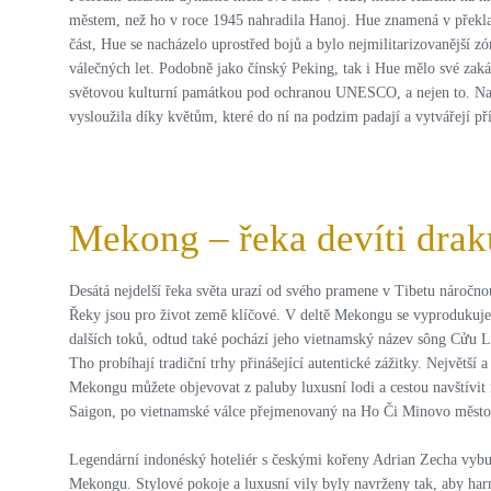
městem, než ho v roce 1945 nahradila Hanoj. Hue znamená v překla
část, Hue se nacházelo uprostřed bojů a bylo nejmilitarizovanější 
válečných let. Podobně jako čínský Peking, tak i Hue mělo své zak
světovou kulturní památkou pod ochranou UNESCO, a nejen to. Na p
vysloužila díky květům, které do ní na podzim padají a vytvářejí 
Mekong – řeka devíti drak
Desátá nejdelší řeka světa urazí od svého pramene v Tibetu nároč
Řeky jsou pro život země klíčové. V deltě Mekongu se vyprodukuje n
dalších toků, odtud také pochází jeho vietnamský název sông Cửu Lon
Tho probíhají tradiční trhy přinášející autentické zážitky. Největší
Mekongu můžete objevovat z paluby luxusní lodi a cestou navštívit 
Saigon, po vietnamské válce přejmenovaný na Ho Či Minovo město.
Legendární indonéský hoteliér s českými kořeny Adrian Zecha vyb
Mekongu. Stylové pokoje a luxusní vily byly navrženy tak, aby har