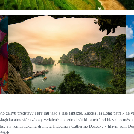
PRO ZVĚTŠENÍ KLIKNI
ho zálivu představují krajinu jako z říše fantazie. Zátoka Ha Long patří k ne
ická atmosféra zátoky vzdálené sto sedmdesát kilometrů od hlavního města Han
isy i k romantickému dramatu Indočína s Catherine Deneuve v hlavní roli. Děj 
ážích.