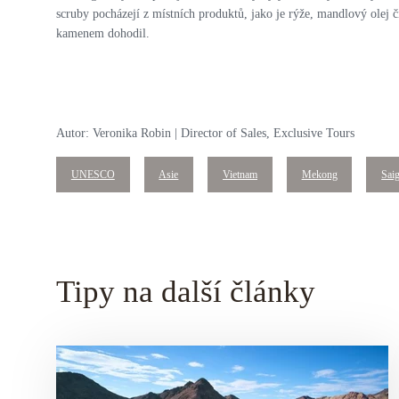
scruby pocházejí z místních produktů, jako je rýže, mandlový olej 
kamenem dohodil.
Autor: Veronika Robin | Director of Sales, Exclusive Tours
UNESCO
Asie
Vietnam
Mekong
Sai
Tipy na další články