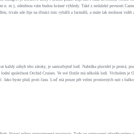
11 m n. m.), odměnou vám budou krásné výhledy. Také z nedaleké pevnosti Cann
len, trvale zde žije na třináct tisíc rybářů a farmářů, a máte tak možnost vidě
t každý záhyb této zátoky, je samozřejmě lodí. Nabídka plavidel je pestrá, pod
e lodní společnost Orchid Cruises. Ve své flotile má několik lodí. Vrcholem je 
í. Jako byste pluli proti času. Loď má pouze pět velmi prostorných suit s bal
h Binh, hlavní město stejnojmenné provincie. Tady ve vnitrozemí přezdívaném