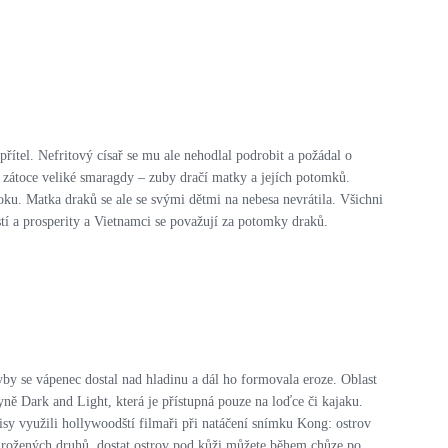
přítel. Nefritový císař se mu ale nehodlal podrobit a požádal o
v zátoce veliké smaragdy – zuby dračí matky a jejích potomků.
átoku. Matka draků se ale se svými dětmi na nebesa nevrátila. Všichni
tí a prosperity a Vietnamci se považují za potomky draků.
y se vápenec dostal nad hladinu a dál ho formovala eroze. Oblast
ně Dark and Light, která je přístupná pouze na loďce či kajaku.
isy využili hollywoodští filmaři při natáčení snímku Kong: ostrov
ě ohrožených druhů, dostat ostrov pod kůži můžete během chůze po