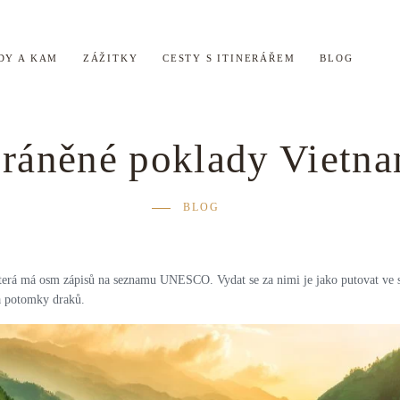
DY A KAM
ZÁŽITKY
CESTY S ITINERÁŘEM
BLOG
ráněné poklady Vietn
BLOG
erá má osm zápisů na seznamu UNESCO. Vydat se za nimi je jako putovat ve str
za potomky draků.