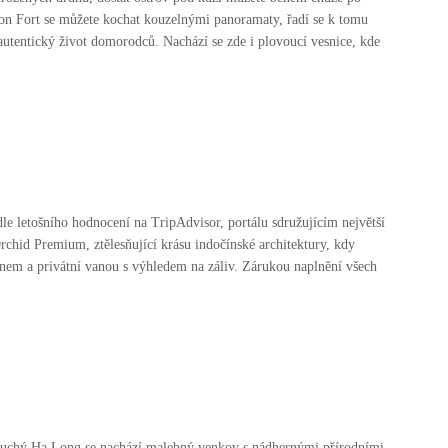
on Fort se můžete kochat kouzelnými panoramaty, řadí se k tomu
t autentický život domorodců. Nachází se zde i plovoucí vesnice, kde
le letošního hodnocení na TripAdvisor, portálu sdružujícím největší
Orchid Premium, ztělesňující krásu indočínské architektury, kdy
konem a privátní vanou s výhledem na záliv. Zárukou naplnění všech
u suchý Ha Long se nachází malebný venkov s nádhernými přírodními