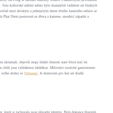
e. Toto královské sídelní město bylo dostatečně vzdálené od čínských
aždoročně mezi devátým a jedenáctým dnem třetího lunárního měsíce se
ála Phat Diem postavená ze dřeva a kamene, snoubící západní a
oumali, objevili stopy lidské činnosti staré třicet tisíc let.
ým chilli jsou vyhlášenou lahůdkou. Milovníci exotické gastronomie
ší svého druhu ve
Vietnamu
. Je domovem pro šest set druhů
st, které si zachovalo svou původní identitu. Bylo dokonce hlavním