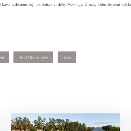
či káva, a demonstrují tak bohatství delty Mekongu. Z oázy klidu ale není dale
gon
Ho Ci Minovo mesto
Hanoj