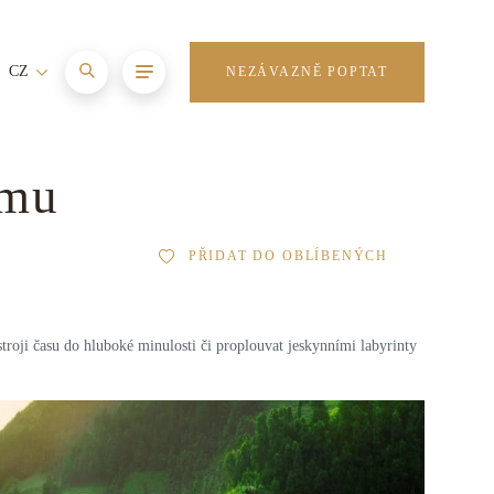
CZ
NEZÁVAZNĚ POPTAT
amu
PŘIDAT DO OBLÍBENÝCH
oji času do hluboké minulosti či proplouvat jeskynními labyrinty