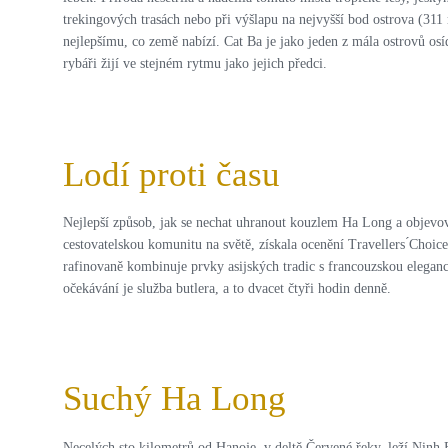
trekingových trasách nebo při výšlapu na nejvyšší bod ostrova (3
nejlepšímu, co země nabízí. Cat Ba je jako jeden z mála ostrovů osíd
rybáři žijí ve stejném rytmu jako jejich předci.
Lodí proti času
Nejlepší způsob, jak se nechat uhranout kouzlem Ha Long a objevova
cestovatelskou komunitu na světě, získala ocenění Travellers ́Choic
rafinovaně kombinuje prvky asijských tradic s francouzskou eleganc
očekávání je služba butlera, a to dvacet čtyři hodin denně.
Suchý Ha Long
Necelých sto kilometrů od Hanoje, v deltě Červené řeky, leží Nin