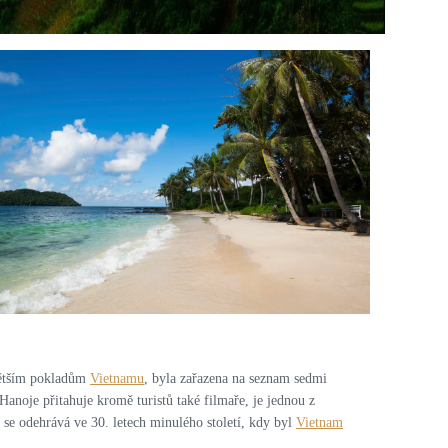
PRO ZVĚTŠENÍ KLIKNI
jvětším pokladům
Vietnamu
, byla zařazena na seznam sedmi
oje přitahuje kromě turistů také filmaře, je jednou z
se odehrává ve 30. letech minulého století, kdy byl
Vietnam