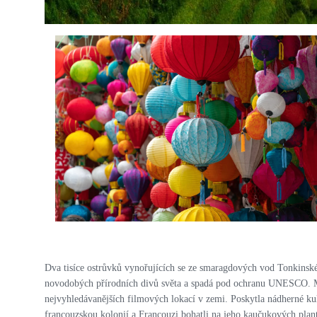
PRO ZVĚTŠENÍ KLIKNI
Dva tisíce ostrůvků vynořujících se ze smaragdových vod Tonkinské
novodobých přírodních divů světa a spadá pod ochranu UNESCO. Mag
nejvyhledávanějších filmových lokací v zemi. Poskytla nádherné kul
francouzskou kolonií a Francouzi bohatli na jeho kaučukových plant