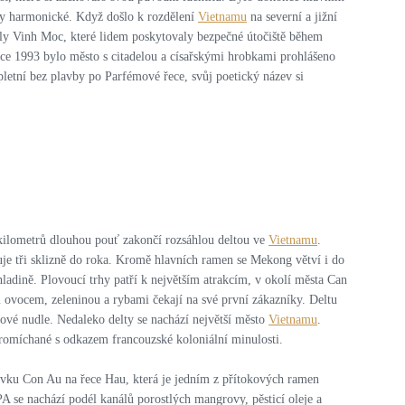
ly harmonické. Když došlo k rozdělení
Vietnamu
na severní a jižní
nely Vinh Moc, které lidem poskytovaly bezpečné útočiště během
oce 1993 bylo město s citadelou a císařskými hrobkami prohlášeno
etní bez plavby po Parfémové řece, svůj poetický název si
kilometrů dlouhou pouť zakončí rozsáhlou deltou ve
Vietnamu
.
je tři sklizně do roka. Kromě hlavních ramen se Mekong větví i do
ladině. Plovoucí trhy patří k největším atrakcím, v okolí města Can
vým ovocem, zeleninou a rybami čekají na své první zákazníky. Deltu
ové nudle. Nedaleko delty se nachází největší město
Vietnamu
.
omíchané s odkazem francouzské koloniální minulosti.
vku Con Au na řece Hau, která je jedním z přítokových ramen
 se nachází podél kanálů porostlých mangrovy, pěsticí oleje a