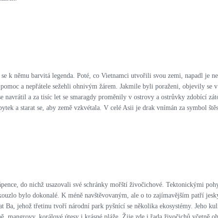
 se k němu barvitá legenda. Poté, co Vietnamci utvořili svou zemi, napadl je ne
 pomoc a nepřátele sežehli ohnivým žárem. Jakmile byli poraženi, objevily se 
se navrátil a za tisíc let se smaragdy proměnily v ostrovy a ostrůvky zdobící z
tek a starat se, aby země vzkvétala. V celé Asii je drak vnímán za symbol štěs
ence, do nichž usazovali své schránky mořští živočichové. Tektonickými pohyb
 kouzlo bylo dokonalé. K méně navštěvovaným, ale o to zajímavějším patří jesky
 Ba, jehož třetinu tvoří národní park pyšnící se několika ekosystémy. Jeho kul
kyně, mangrovy, korálové útesy i krásné pláže. Žije zde i řada živočichů včetn