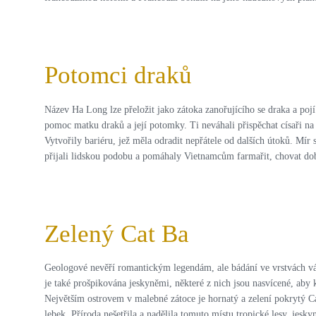
Potomci draků
Název Ha Long lze přeložit jako zátoka zanořujícího se draka a pojí
pomoc matku draků a její potomky. Ti neváhali přispěchat císaři na
Vytvořily bariéru, jež měla odradit nepřátele od dalších útoků. Mír 
přijali lidskou podobu a pomáhaly Vietnamcům farmařit, chovat doby
Zelený Cat Ba
Geologové nevěří romantickým legendám, ale bádání ve vrstvách váp
je také prošpikována jeskyněmi, některé z nich jsou nasvícené, aby
Největším ostrovem v malebné zátoce je hornatý a zelení pokrytý Cat
lebek. Příroda nešetřila a nadělila tomuto místu tropické lesy, jes