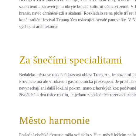
sceneriemi a zároveň je tu ukryté bohaté kulturní dědictví země. V 
hranic, navíc chráněné zdí a skalami. Rozkládalo se na ploše tří se
koná tradiční festival Truong Yen oslavující bývalé panovníky. V N
východní architekturu.
Za šnečími specialitami
Nedaleko města se rozkládá krasová oblast Trang An, impozantní jesk
Provincie má ale v rukávu i gastronomická překvapení. Je proslulá 
nevynechají ani další lokální pokrm, maso z horských koz podávané
živočichů a dva tisíce rostlin, je jednou z posledních rezervací trop
Město harmonie
Poslední císařská dynastie měla své sídlo v Hue, městě ležícím na h