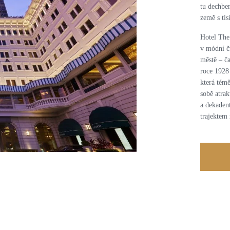
tu dechbe
země s tis
Hotel The
v módní č
městě – č
roce 1928
která témě
sobě atrak
a dekadent
trajektem