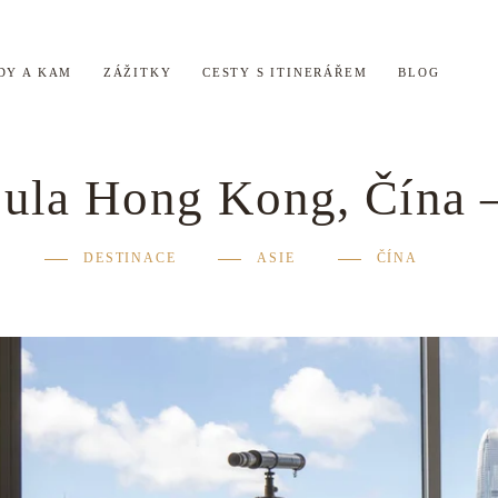
DY A KAM
ZÁŽITKY
CESTY S ITINERÁŘEM
BLOG
sula Hong Kong, Čína
DESTINACE
ASIE
ČÍNA