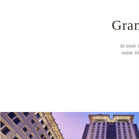
Gra
Již téměř 
služeb. H