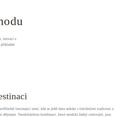
hodu
, inovací a
 příkladné
estinaci
uvěřitelně fascinující zemí, kde se ještě dnes setkáte s tisíciletými tradicemi a
i dějinami. Neodolatelnou kombinací, které neodolá žádný cestovatel, jsou