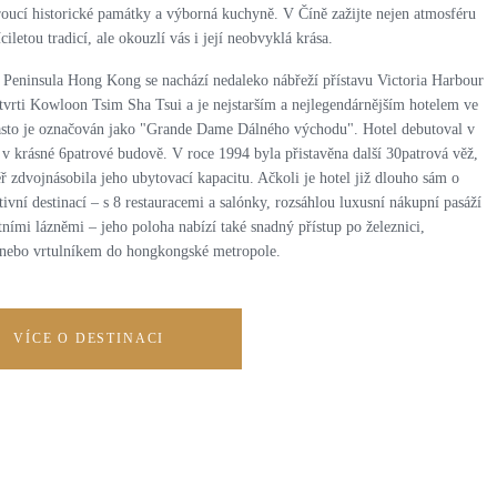
roucí historické památky a výborná kuchyně. V Číně zažijte nejen atmosféru
íciletou tradicí, ale okouzlí vás i její neobvyklá krása.
 Peninsula Hong Kong se nachází nedaleko nábřeží přístavu Victoria Harbour
tvrti Kowloon Tsim Sha Tsui a je nejstarším a nejlegendárnějším hotelem ve
asto je označován jako "Grande Dame Dálného východu". Hotel debutoval v
 v krásné 6patrové budově. V roce 1994 byla přistavěna další 30patrová věž,
ř zdvojnásobila jeho ubytovací kapacitu. Ačkoli je hotel již dlouho sám o
tivní destinací – s 8 restauracemi a salónky, rozsáhlou luxusní nákupní pasáží
ními lázněmi – jeho poloha nabízí také snadný přístup po železnici,
 nebo vrtulníkem do hongkongské metropole.
VÍCE O DESTINACI