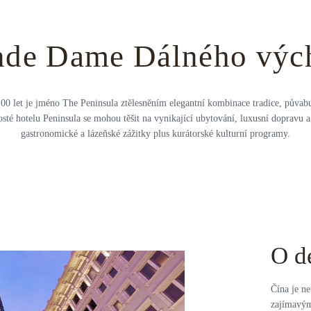
nde Dame Dálného výc
100 let je jméno The Peninsula ztělesněním elegantní kombinace tradice, půvabu
osté hotelu Peninsula se mohou těšit na vynikající ubytování, luxusní dopravu a
gastronomické a lázeňské zážitky plus kurátorské kulturní programy.
O d
Čína je ne
zajímavým