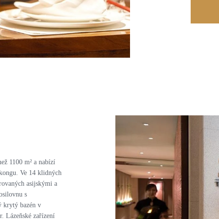
než 1100 m² a nabízí
gkongu. Ve 14 klidných
irovaných asijskými a
osilovnu s
 krytý bazén v
. Lázeňské zařízení