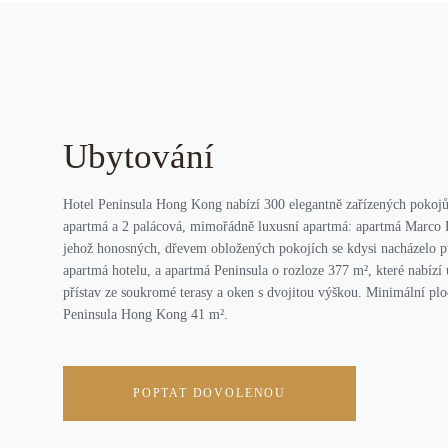
Ubytování
Hotel Peninsula Hong Kong nabízí 300 elegantně zařízených pokojů
apartmá a 2 palácová, mimořádně luxusní apartmá: apartmá Marco P
jehož honosných, dřevem obložených pokojích se kdysi nacházelo p
apartmá hotelu, a apartmá Peninsula o rozloze 377 m², které nabízí
přístav ze soukromé terasy a oken s dvojitou výškou. Minimální plo
Peninsula Hong Kong 41 m².
POPTAT DOVOLENOU