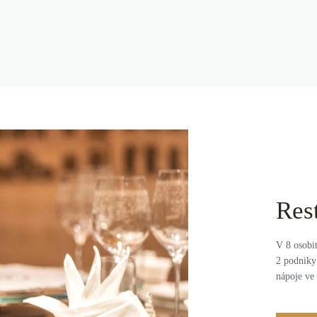
Res
V 8 osobi
2 podniky 
nápoje ve