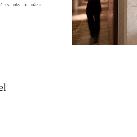
xační salonky pro muže a
el