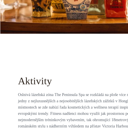
Aktivity
Oslnivá lázeňská zóna The Peninsula Spa se rozkládá na ploše více 
jedny z nejluxusnějších a nejosobitějších lázeňských zážitků v Hon
místnostech se zde nabízí řada kosmetických a wellness terapií insp
evropskými trendy. Fitness nadšenci mohou využít jak prostornou p
nejmodernějším tréninkovým vybavením, tak ohromující 18metrový
románském stylu s nádherným výhledem na přístav Victoria Harbour