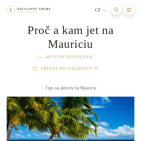
CZ
Proč a kam jet na
Afrika
Maledivy
Cesty s itinerářem
Nové
Mauriciu
Asie
Itálie
Aktivní dovolená
AKTIVNÍ DOVOLENÁ
Austrálie a Oceánie
Seychely
Relaxace a wellness
PŘIDAT DO OBLÍBENÝCH
Evropa
Jihoafrická republika
Dovolená s dětmi
Tipy na aktivity na Mauriciu
Jižní Amerika
Francie
Dobrodružství
Karibik
Mauricius
Dovolená na horách
Severní Amerika
Bhútán
Dovolená na jachtě