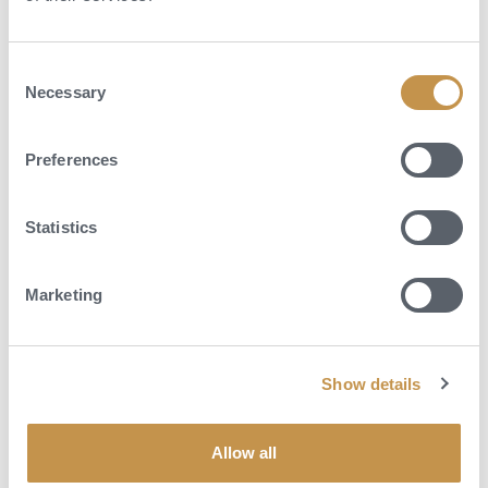
Consent
Necessary
Selection
Preferences
Statistics
Marketing
Show details
Dovolená v národních parcích USA
Allow all
Na této téměř tří týdenní cestě napříč americkými národními parky