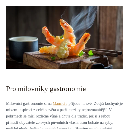
Pro milovníky gastronomie
Milovníci gastronomie si na
Mauriciu
přijdou na své. Zdejší kuchyně je
mixem inspirací z celého světa a patří mezi ty nejrozmanitější. V
pokrmech se mísí rozličné vůně a chutě dle tradic, jež si s sebou
přinesli obyvatelé ze svých původních vlastí. Jsou bohaté na ryby,
mořské plody, koření a exotické suroviny. Hostům se tak naskýtá