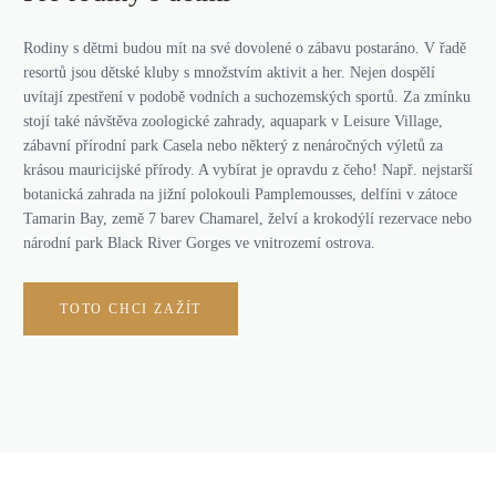
Rodiny s dětmi budou mít na své dovolené o zábavu postaráno. V řadě
resortů jsou dětské kluby s množstvím aktivit a her. Nejen dospělí
uvítají zpestření v podobě vodních a suchozemských sportů. Za zmínku
stojí také návštěva zoologické zahrady, aquapark v Leisure Village,
zábavní přírodní park Casela nebo některý z nenáročných výletů za
krásou mauricijské přírody. A vybírat je opravdu z čeho! Např. nejstarší
botanická zahrada na jižní polokouli Pamplemousses, delfíni v zátoce
Tamarin Bay, země 7 barev Chamarel, želví a krokodýlí rezervace nebo
národní park Black River Gorges ve vnitrozemí ostrova.
TOTO CHCI ZAŽÍT