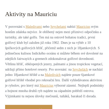
Aktivity na Mauriciu
V porovnání s
Maledivami
nebo
Seychelami
nabízí
Mauricius
svým
hostům zdaleka nejvíce. Je oblíbený nejen mezi příznivci odpočinku a
turistiky, ale také golfu. Ten má na ostrově bohatou tradici, první
golfový klub byl založen již roku 1902. Dnes je na výběr z 10
špičkových golfových hřišť, přičemž sedm z nich je 18jamkových. S
jedinečnou kulisou Indického oceánu si můžete během své dovolené na
zdejších fairwayích a greenech zdokonalovat golfové dovednosti.
Většinu hřišť, obklopených jezery, palmami a jinou tropickou vegetací,
udržují přímo hotelové resorty. Pro srovnání: na
Seychelách
se nachází
jedno 18jamkové hřiště a na
Maledivách
najdete pouze 6jamkové
golfové hřiště vhodné pro rekreační hru. Další vyhledávanou aktivitou
je rybolov, pro který má
Mauricius
výborné zázemí. Nejlepší podmínky
a hojnost mnoha druhů ryb najdete na západním pobřeží ostrova.
Výjimkami tu nejsou úlovky mečounů, tuňáků, barakud či dorada.