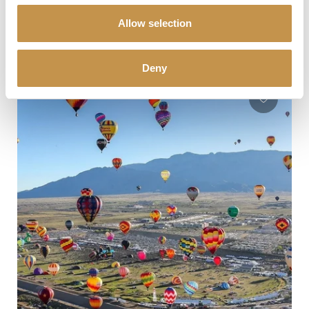
uvidíte ty nejkrásnější přírodní úkazy. Objevíte Utah, Arizonu a
Kalifornii.
Allow selection
OBJEVTE VÍCE
Deny