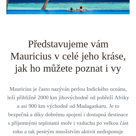
Střední Amerika
Řecko
Private jet
Všechny destinace
Uganda
Golfová dovolená
Island
Dovolená na pláži
Představujeme vám
Botswana
Prodloužený víkend
Mauricius v celé jeho kráse,
Všechny destinace
Safari
jak ho můžete poznat i vy
Privátní vily
Mauricius je často nazýván perlou Indického oceánu,
Všechny zážitky
leží přibližně 2000 km jihovýchodně od pobřeží Afriky
a asi 900 km východně od Madagaskaru. Je to
bezpečná a díky dobrému spojení i dostupná destinace
s příjemnými teplotami moře i vzduchu po velkou část
roku a tak pestrým množstvím aktivit nedisponuje