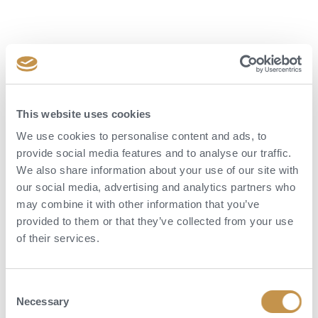
This website uses cookies
We use cookies to personalise content and ads, to
provide social media features and to analyse our traffic.
We also share information about your use of our site with
our social media, advertising and analytics partners who
may combine it with other information that you’ve
provided to them or that they’ve collected from your use
Aktivity
of their services.
Kromě samotného odpočinku nabízí Rosewood Matakauri množství
aktivit, které můžete zařadit do svého pobytu dle libosti:
Consent
Necessary
Selection
Stargazing – pozorování noční oblohy s průvodcem pod jižní