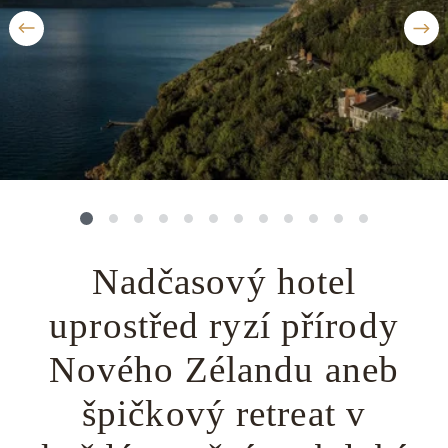
Střední Amerika
Řecko
Private jet
Všechny destinace
Uganda
Golfová dovolená
Island
Dovolená na pláži
Botswana
Prodloužený víkend
Všechny destinace
Safari
Privátní vily
Nadčasový hotel
Všechny zážitky
uprostřed ryzí přírody
Nového Zélandu aneb
špičkový retreat v