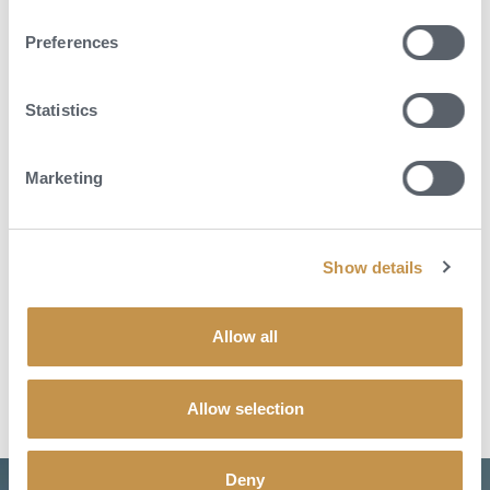
hvězdnou klenbou.
Zimní radovánky a heli-skiing – v okolních horách si užijete
Preferences
sjezdové lyžování i adrenalinové výpravy.
Vinné degustace v okolí Queenstown nebo výlety po známých
vinicích regionu Central Otago.
Statistics
Plavbu historickým parníkem TSS Earnslaw po Lake Wakatipu s
možností pikniku či barbecue u Walter Peak.
Heli-hiking či vodní sporty pro milovníky aktivní dovolené.
Marketing
Kromě sezónních dobrodružství můžete relaxovat ve wellness centru
nebo u infinity bazénu s výhledem na jezero, což je ideální zakončení
dne stráveného objevováním krás Queenstownu.
Show details
POPTAT DOVOLENOU
Allow all
Allow selection
Deny