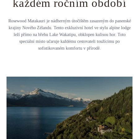
každém ročním období
Rosewood Matakauri je nádherným útočištěm zasazeným do panenské
krajiny Nového Zélandu. Tento exkluzivní hotel ve stylu alpine lodge
leží přímo na břehu Lake Wakatipu, obklopen kulisou hor. Toto
speciální místo učaruje každému cestovateli toužícímu po
sofistikovaném komfortu v přírodě.