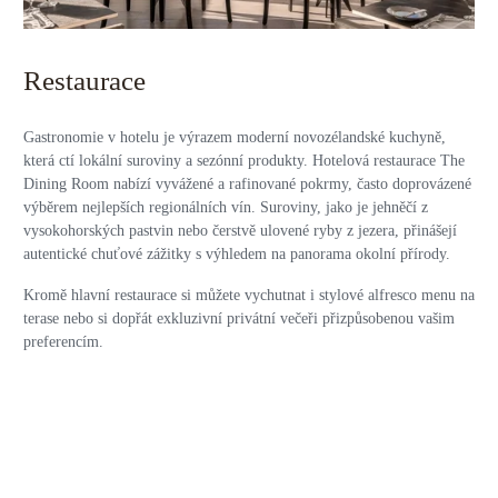
Restaurace
Gastronomie v hotelu je výrazem moderní novozélandské kuchyně,
která ctí lokální suroviny a sezónní produkty. Hotelová restaurace The
Dining Room nabízí vyvážené a rafinované pokrmy, často doprovázené
výběrem nejlepších regionálních vín. Suroviny, jako je jehněčí z
vysokohorských pastvin nebo čerstvě ulovené ryby z jezera, přinášejí
autentické chuťové zážitky s výhledem na panorama okolní přírody.
Kromě hlavní restaurace si můžete vychutnat i stylové alfresco menu na
terase nebo si dopřát exkluzivní privátní večeři přizpůsobenou vašim
preferencím.