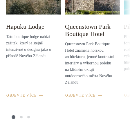
Hapuku Lodge
Queenstown Park
Pi
Boutique Hotel
Tato boutique lodge nabízí
Pih
zážitek, který je stejně
for
Queenstown Park Boutique
intenzivně o designu jako o
roz
Hotel znamená horskou
přírodě Nového Zélandu.
výh
architekturu, jemné kontrastní
hla
interiéry a výbornou polohu
pob
na klidném okraji
outdoorového města Nového
Zélandu.
OBJEVTE VÍCE
OBJEVTE VÍCE
OB