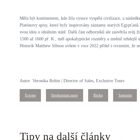
Měla být kontinentem, kde žila vysoce vyspělá civilizace, a následk
Platónovy spisy, které byly inspirovány záznamy starých Egypťanů. Č
svou ideu o ideálním státě. Další část odborníků ale zasvětila svůj
1500 až 1600 př. K., měl apokalyptické rozměry a změnil tehdejší us
Historik Matthew Sibson ovšem v roce 2022 přišel s tvrzením, že se b
Autor: Veronika Robin | Director of Sales, Exclusive Tours
Evropa
Stredozemni more
Recko
Santorini
Tipy na další články