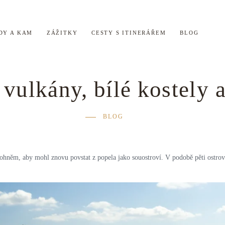
DY A KAM
ZÁŽITKY
CESTY S ITINERÁŘEM
BLOG
í vulkány, bílé kostely 
BLOG
ohněm, aby mohl znovu povstat z popela jako souostroví. V podobě pěti ostrov