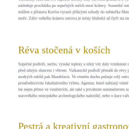
následuje procházka po sopečných sutích mezi krátery. Sousední ost
můžete z přístavu Korfos vyrazit příkrými schody do městečka Mano
moře. Záliv velkého kráteru ostrova je místy hluboký až čtyři sta m
Réva stočená v koších
Sopečné podloží, sucho, vysoké teploty a silný vítr daly vzniknout 
před silným sluncem i větrem. Vulkanické podloží přenáší do révy je
modrých odrůd pak Mandelaria. Ve vinném duchu pulsuje celý ostrov.
prostřednictvím fakultativního výletu. Agentur, které nabízejí vin
lze nejen přímo ve vinařstvích, ale také s privátním sommelierem n
starověkého minojského archeologického naleziště, nebo o kurz vaře
Pestrá a kreativní gastron