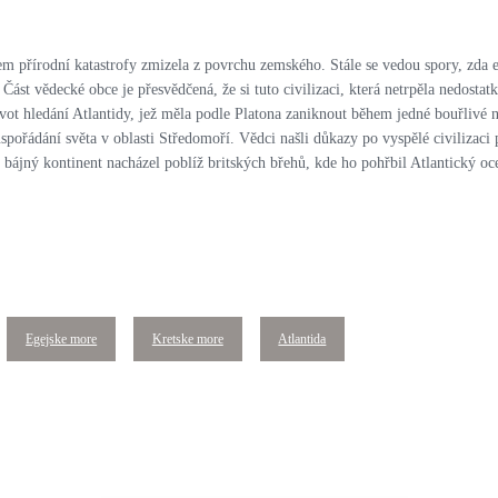
em přírodní katastrofy zmizela z povrchu zemského. Stále se vedou spory, zda e
ást vědecké obce je přesvědčená, že si tuto civilizaci, která netrpěla nedost
 život hledání Atlantidy, jež měla podle Platona zaniknout během jedné bouřliv
pořádání světa v oblasti Středomoří. Vědci našli důkazy po vyspělé civilizaci p
ájný kontinent nacházel poblíž britských břehů, kde ho pohřbil Atlantický oceán
Egejske more
Kretske more
Atlantida