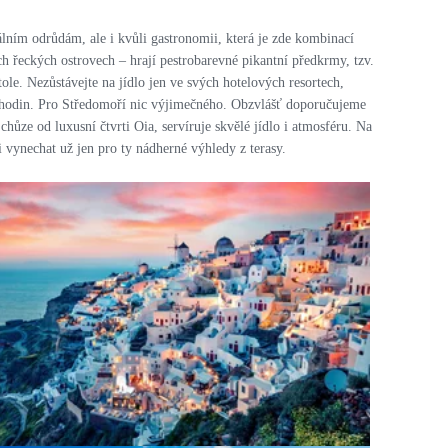
lním odrůdám, ale i kvůli gastronomii, která je zde kombinací
ích řeckých ostrovech – hrají pestrobarevné pikantní předkrmy, tzv.
le. Nezůstávejte na jídlo jen ve svých hotelových resortech,
ch hodin. Pro Středomoří nic výjimečného. Obzvlášť doporučujeme
hůze od luxusní čtvrti Oia, servíruje skvělé jídlo i atmosféru. Na
ji vynechat už jen pro ty nádherné výhledy z terasy.
PRO ZVĚTŠENÍ KLIKNI