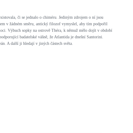
xistovala, či se jednalo o chiméru. Jediným zdrojem o ní jsou
atkem v žádném směru, antický filozof vymyslel, aby tím podpořil
é noci. Výbuch sopky na ostrově Théra, k němuž mělo dojít v období
odporující badatelské vášně, že Atlantida je dnešní Santorini.
. A další ji hledají v jiných částech světa.