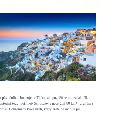
PRO ZVĚTŠENÍ KLIKNI
o původního. Jmenuje se Théra, ale později se mu začalo říkat
antorini tedy tvoří největší ostrov s necelými 80 km
²
, druhým s
nisi. Dohromady tvoří kruh, který zřetelně uvidíte při