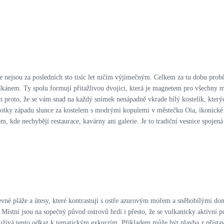
e nejsou za posledních sto tisíc let ničím výjimečným. Celkem za tu dobu prob
ulkánem. Ty spolu formují přitažlivou dvojici, která je magnetem pro všechny 
n proto, že se vám snad na každý snímek nenápadně vkrade bílý kostelík, kterýc
 fotky západu slunce za kostelem s modrými kopulemi v městečku Oia, ikonick
, kde nechybějí restaurace, kavárny ani galerie. Je to tradiční vesnice spojen
vné pláže a útesy, které kontrastují s ostře azurovým mořem a sněhobílými do
 Místní jsou na sopečný původ ostrovů hrdí i přesto, že se vulkanicky aktivní 
yužívá tento odkaz k tematickým exkurzím. Příkladem může být plavba z přísta