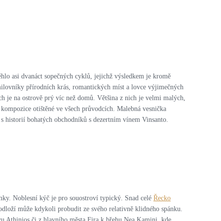
ěhlo asi dvanáct sopečných cyklů, jejichž výsledkem je kromě
milovníky přírodních krás, romantických míst a lovce výjimečných
h je na ostrově prý víc než domů. Většina z nich je velmi malých,
é kompozice otištěné ve všech průvodcích. Malebná vesnička
á s historií bohatých obchodníků s dezertním vínem Vinsanto.
mky. Noblesní kýč je pro souostroví typický. Snad celé
Řecko
podloží může kdykoli probudit ze svého relativně klidného spánku.
vu Athinios či z hlavního města Fira k břehu Nea Kamini, kde