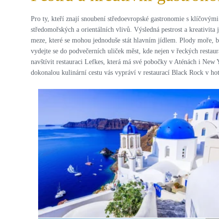
Pro ty, kteří znají snoubení středoevropské gastronomie s klíčovým
středomořských a orientálních vlivů. Výsledná pestrost a kreativita 
meze, které se mohou jednoduše stát hlavním jídlem. Plody moře, bar
vydejte se do podvečerních uliček měst, kde nejen v řeckých restau
navštívit restauraci Lefkes, která má své pobočky v Aténách i New Y
dokonalou kulinární cestu vás vypráví v restaurací Black Rock v hote
PRO ZVĚTŠENÍ KLIKNI