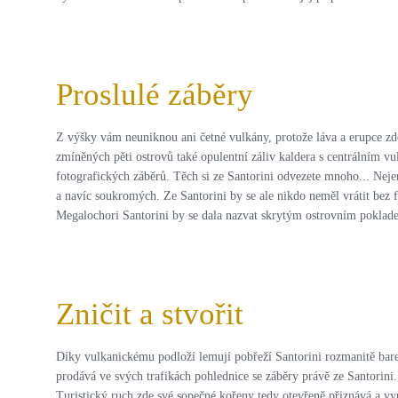
Proslulé záběry
Z výšky vám neuniknou ani četné vulkány, protože láva a erupce zd
zmíněných pěti ostrovů také opulentní záliv kaldera s centrálním v
fotografických záběrů. Těch si ze Santorini odvezete mnoho... Neje
a navíc soukromých. Ze Santorini by se ale nikdo neměl vrátit bez
Megalochori Santorini by se dala nazvat skrytým ostrovním pokladem
Zničit a stvořit
Díky vulkanickému podloží lemují pobřeží Santorini rozmanitě bare
prodává ve svých trafikách pohlednice se záběry právě ze Santorini.
Turistický ruch zde své sopečné kořeny tedy otevřeně přiznává a v