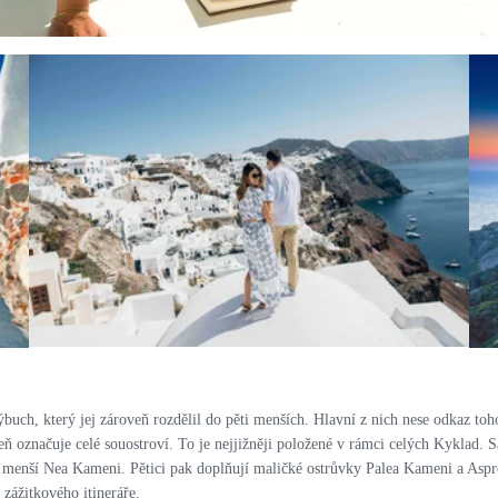
PRO ZVĚTŠENÍ KLIKNI
uch, který jej zároveň rozdělil do pěti menších. Hlavní z nich nese odkaz toh
ň označuje celé souostroví. To je nejjižněji položené v rámci celých Kyklad. S
u menší Nea Kameni. Pětici pak doplňují maličké ostrůvky Palea Kameni a Aspro
 zážitkového itineráře.