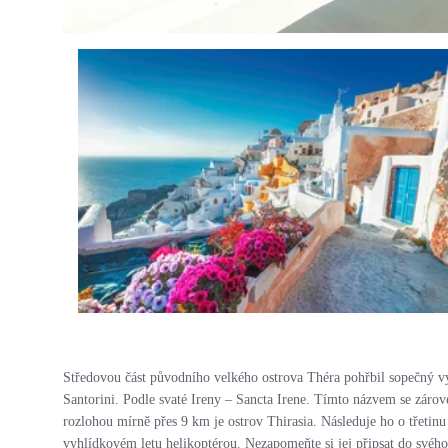
PRO ZVĚTŠENÍ KLIKNI
Středovou část původního velkého ostrova Théra pohřbil sopečný výb
Santorini. Podle svaté Ireny – Sancta Irene. Tímto názvem se zárove
rozlohou mírně přes 9 km je ostrov Thirasia. Následuje ho o třetin
vyhlídkovém letu helikoptérou. Nezapomeňte si jej připsat do svého