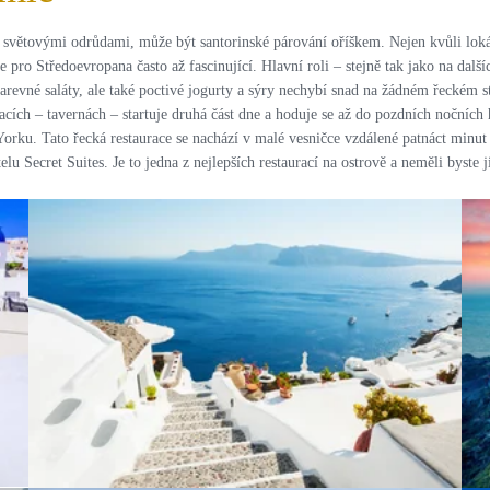
i světovými odrůdami, může být santorinské párování oříškem. Nejen kvůli loká
je pro Středoevropana často až fascinující. Hlavní roli – stejně tak jako na dalš
evné saláty, ale také poctivé jogurty a sýry nechybí snad na žádném řeckém sto
racích – tavernách – startuje druhá část dne a hoduje se až do pozdních noční
orku. Tato řecká restaurace se nachází v malé vesničce vzdálené patnáct minut c
lu Secret Suites. Je to jedna z nejlepších restaurací na ostrově a neměli byste 
PRO ZVĚTŠENÍ KLIKNI