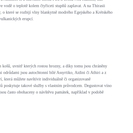
 vodě o teplotě kolem čtyřiceti stupňů zaplavat. A na Thirasii
, o které se rozbijí vlny blankytně modrého Egejského a Krétského
 vulkanických erupcí.
ch košů, uvnitř kterých rostou hrozny, a díky tomu jsou chráněny
 odrůdami jsou autochtonní bílé Assyrtiko, Aidini či Athiri a z
, která můžete navštívit individuálně či organizovaně
telů poskytuje takové služby s vlastním průvodcem. Degustovat víno
í jsou často obohaceny o návštěvu památek, například v podobě