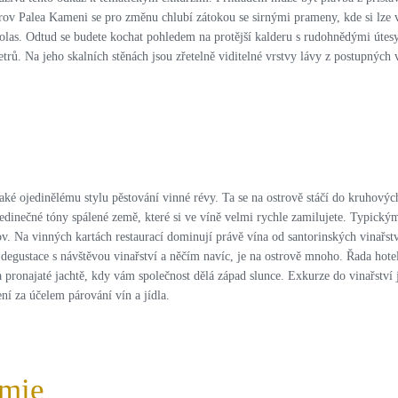
rov Palea Kameni se pro změnu chlubí zátokou se sirnými prameny, kde si lze ve
las. Odtud se budete kochat pohledem na protější kalderu s rudohnědými útesy
etrů. Na jeho skalních stěnách jsou zřetelně viditelné vrstvy lávy z postupných
také ojedinělému stylu pěstování vinné révy. Ta se na ostrově stáčí do kruhový
dinečné tóny spálené země, které si ve víně velmi rychle zamilujete. Typickými
 Na vinných kartách restaurací dominují právě vína od santorinských vinařství
né degustace s návštěvou vinařství a něčím navíc, je na ostrově mnoho. Řada ho
a pronajaté jachtě, kdy vám společnost dělá západ slunce. Exkurze do vinařstv
ní za účelem párování vín a jídla.
omie