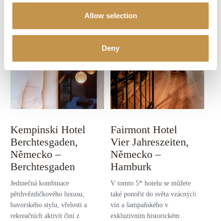
Allow selection
Deny
Kempinski Hotel
Fairmont Hotel
Berchtesgaden,
Vier Jahreszeiten,
Německo –
Německo –
Berchtesgaden
Hamburk
Jedinečná kombinace
V tomto 5* hotelu se můžete
pětihvězdičkového luxusu,
také ponořit do světa vzácných
bavorského stylu, vřelosti a
vín a šampaňského v
rekreačních aktivit činí z
exkluzivním historickém