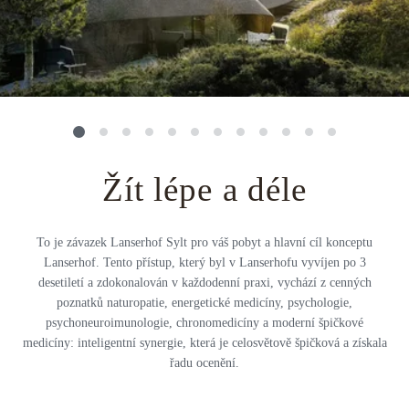
Střední Amerika
Řecko
Private jet
Všechny destinace
Uganda
Golfová dovolená
Island
Dovolená na pláži
Botswana
Prodloužený víkend
Žít lépe a déle
Všechny destinace
Safari
Privátní vily
To je závazek Lanserhof Sylt pro váš pobyt a hlavní cíl konceptu
Lanserhof. Tento přístup, který byl v Lanserhofu vyvíjen po 3
Všechny zážitky
desetiletí a zdokonalován v každodenní praxi, vychází z cenných
poznatků naturopatie, energetické medicíny, psychologie,
psychoneuroimunologie, chronomedicíny a moderní špičkové
medicíny: inteligentní synergie, která je celosvětově špičková a získala
řadu ocenění.