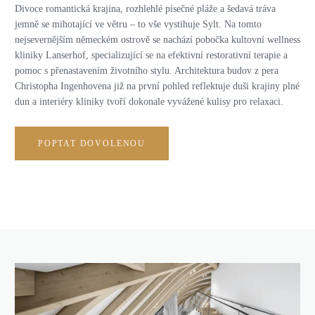
Divoce romantická krajina, rozhlehlé písečné pláže a šedavá tráva
jemně se mihotající ve větru – to vše vystihuje Sylt. Na tomto
nejsevernějším německém ostrově se nachází pobočka kultovní wellness
kliniky Lanserhof, specializující se na efektivní restorativní terapie a
pomoc s přenastavením životního stylu. Architektura budov z pera
Christopha Ingenhovena již na první pohled reflektuje duši krajiny plné
dun a interiéry kliniky tvoří dokonale vyvážené kulisy pro relaxaci.
POPTAT DOVOLENOU