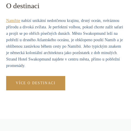
O destinaci
Namibie
nabízí unikátní nedotčenou krajinu, drsný oceán, svéráznou
přírodu a divoká zvířata. Je perfektní volbou, pokud chcete zažít safari
a projít se po obřích písečných dunách. Město Swakopmund leží na
pobřeží u drsného Atlantského oceánu, je obklopeno pouští Namib a je
oblíbenou zastávkou během cesty po Namibii. Jeho typickým znakem
je německá koloniální architektura jako pozůstatek z dob minulých.
Strand Hotel Swakopmund najdete v centru města, přímo u pobřežní
promenády.
VÍCE O DESTINACI