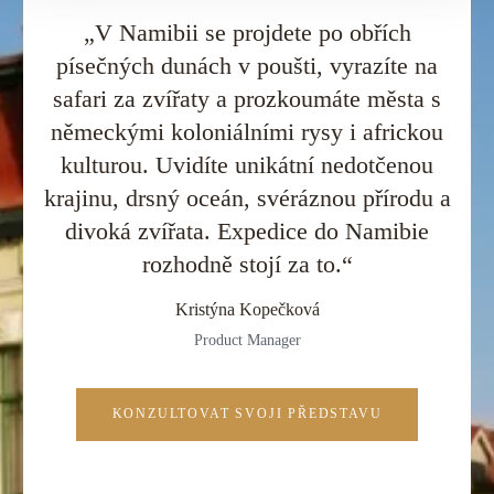
„V Namibii se projdete po obřích
písečných dunách v poušti, vyrazíte na
safari za zvířaty a prozkoumáte města s
německými koloniálními rysy i africkou
kulturou. Uvidíte unikátní nedotčenou
krajinu, drsný oceán, svéráznou přírodu a
divoká zvířata. Expedice do Namibie
rozhodně stojí za to.“
Kristýna Kopečková
Product Manager
KONZULTOVAT SVOJI PŘEDSTAVU