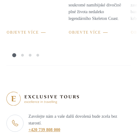
soukromé namibijské divočině
zas
plné života nedaleko
baz
legendárního Skeleton Coast.
krb
OBJEVTE VÍCE
OBJEVTE VÍCE
OB
Zavolejte nám a vaše další dovolená bude zcela bez
starostí.
+420 739 808 000