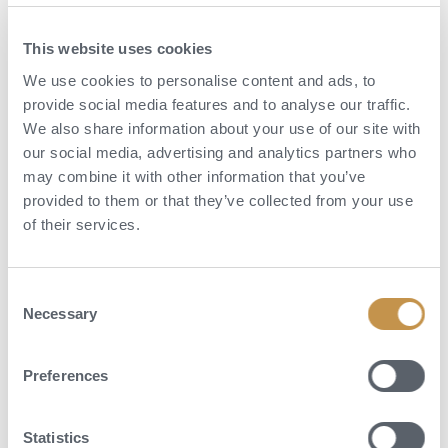
This website uses cookies
We use cookies to personalise content and ads, to
provide social media features and to analyse our traffic.
We also share information about your use of our site with
our social media, advertising and analytics partners who
may combine it with other information that you’ve
provided to them or that they’ve collected from your use
Aktivity
of their services.
Swakopmund je ideální zastávkou v civilizaci během objevování
namibijské divočiny. Projděte si město, stojí za to. Dobrý nápad je
Consent
navštívit místní muzeum, kde se dozvíte o historii, maják a dlouhé
Necessary
Selection
molo s dramatickým výhledem na oceán a vlny. Na trzích pak pořídíte
lokální produkty a suvenýry, propracované dřevěné masky, ošatky a
drahokamy. Pokud se při pobytu ve městě budete chtít trochu víc
Preferences
vyřádit, můžete v okolí zkusit sandboarding, čtyřkolky na dunách,
paragliding nebo výlet za tuleni či na surový Skeleton Cost. Hotel vám
také na přání zajistí soukromé výlety, prohlídky, transfery i průvodce.
Statistics