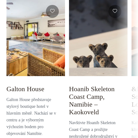
Galton House
Hoanib Skeleton
&
Coast Camp,
So
Galton House představuje
Namibie –
Lo
stylový boutique hotel v
Kaokoveld
So
hlavním městě. Nachází se v
centru a je výborným
Navštivte Hoanib Skeleton
Kaž
výchozím bodem pro
Coast Camp a prožijte
kli
objevování Namibie.
neohrožené dobrodružství v
nab