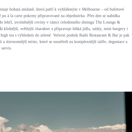
nuje bohatá snídaně, která patří k vyhlášeným v Melbourne – od bufetové
ž po à la carte pokrmy připravované na objednávku. Přes den se nabídka
do lehčí, uvolněnější roviny v rámci celodenního diningu The Lounge &
 klidnější, světlejší charakter a připravuje lehká jídla, saláty, mini burgery i
 high tea s výhledem do zeleně. Večerní podnik Radii Restaurant & Bar je pak
í a slavnostnější místo, které se soustředí na komplexnější talíře, degustace a
 servis.