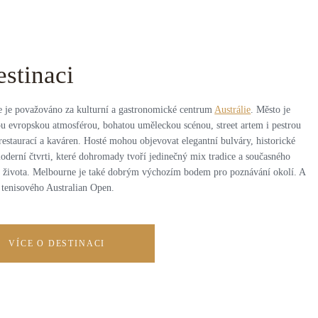
estinaci
 je považováno za kulturní a gastronomické centrum
Austrálie
. Město je
u evropskou atmosférou, bohatou uměleckou scénou, street artem i pestrou
restaurací a kaváren. Hosté mohou objevovat elegantní bulváry, historické
oderní čtvrti, které dohromady tvoří jedinečný mix tradice a současného
 života. Melbourne je také dobrým výchozím bodem pro poznávání okolí. A
enisového Australian Open.
VÍCE O DESTINACI