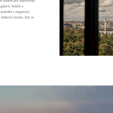
zím bodem pro objevování
alerií, butiků a
c pomáhá s organizací
 lednový termín, kdy se