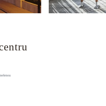
centru
znešenou