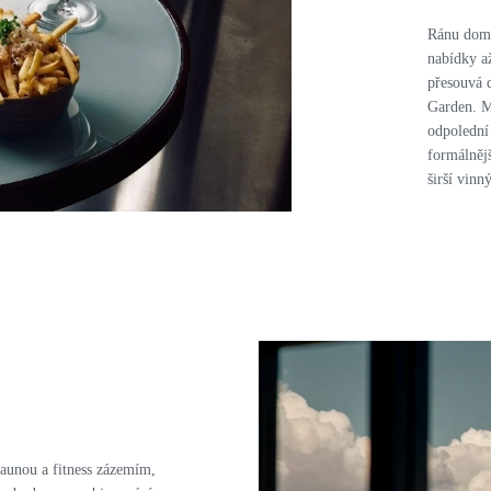
Ránu domi
nabídky a
přesouvá 
Garden. Má
odpolední
formálnějš
širší vinný
aunou a fitness zázemím,