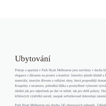
Ubytování
Pokoje a apartmá v Park Hyatt Melbourne jsou navrženy v duchu kl
elegance s důrazem na prostor a komfort. Interiéry působí klidně a
materiály, tmavým dřevem a velkými okny, která propouštějí dostate
Koupelny z mramoru, pohodlná lůžka a promyšlené vybavení vytvářej
ideální jak pro odpočinek po dni ve městě, tak pro delší pobyty. Dec
křiklavých výstřelků neruší, naopak sofistikovaně dokresluje zázem
Park Hyatt Melbourne má zhruba 245 ubytovacích jednotek. Základn