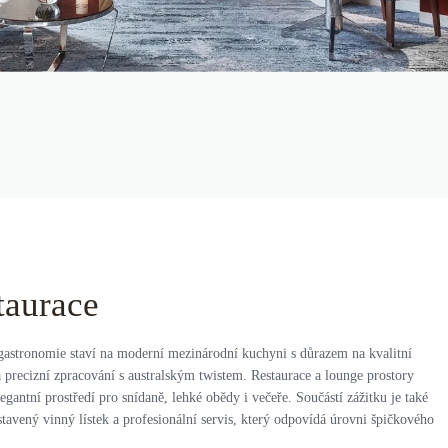
taurace
gastronomie staví na moderní mezinárodní kuchyni s důrazem na kvalitní
 precizní zpracování s australským twistem. Restaurace a lounge prostory
legantní prostředí pro snídaně, lehké obědy i večeře. Součástí zážitku je také
stavený vinný lístek a profesionální servis, který odpovídá úrovni špičkového