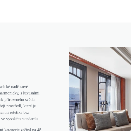
asické nadčasové
 harmonicky, s luxusními
k přirozeného světla.
í prostředí, které je
entní estetika bez
í ve vysokém standardu.
í kategorie začíná na 48