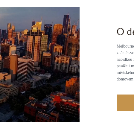
O d
Melbourne
známé svo
nabídkou 
pasáže i m
městského
domovem t