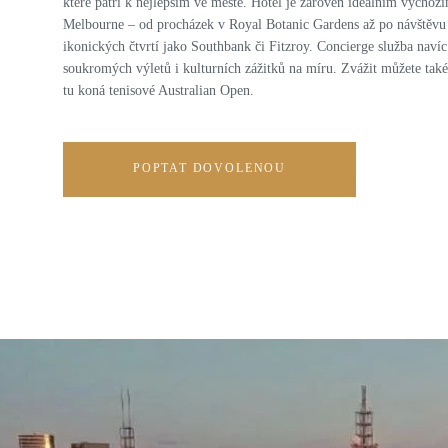
které patří k nejlepším ve městě. Hotel je zároveň ideálním výcho
Melbourne – od procházek v Royal Botanic Gardens až po návštěvu g
ikonických čtvrtí jako Southbank či Fitzroy. Concierge služba naví
soukromých výletů i kulturních zážitků na míru. Zvážit můžete také
tu koná tenisové Australian Open.
POPTAT DOVOLENOU