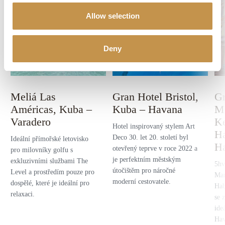
Allow selection
Deny
Meliá Las
Gran Hotel Bristol,
Gr
Américas, Kuba –
Kuba – Havana
M
Varadero
Ke
Hotel inspirovaný stylem Art
Ha
Deco 30. let 20. století byl
Ideální přímořské letovisko
H
otevřený teprve v roce 2022 a
pro milovníky golfu s
je perfektním městským
exkluzivními službami The
5hv
útočištěm pro náročné
Level a prostředím pouze pro
Man
moderní cestovatele.
dospělé, které je ideální pro
Hab
relaxaci.
se 
ide
Hav