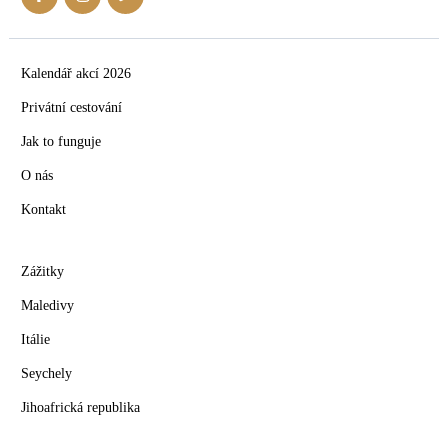
Kalendář akcí 2026
Privátní cestování
Jak to funguje
O nás
Kontakt
Zážitky
Maledivy
Itálie
Seychely
Jihoafrická republika