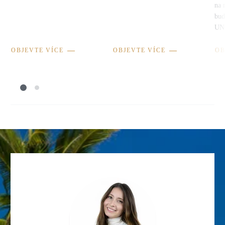
na 
bud
UN
OBJEVTE VÍCE
OBJEVTE VÍCE
OB