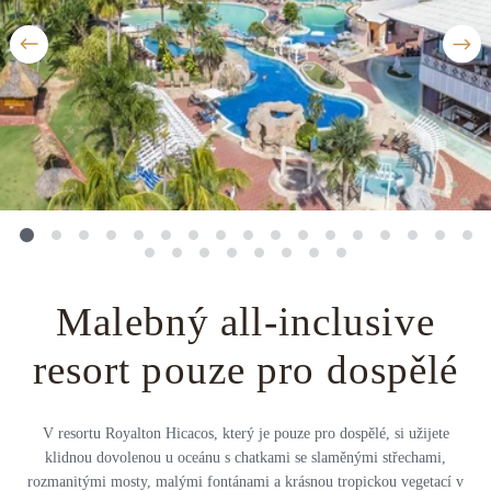
Střední Amerika
Řecko
Private jet
Všechny destinace
Uganda
Golfová dovolená
Island
Dovolená na pláži
Botswana
Prodloužený víkend
Všechny destinace
Safari
Privátní vily
Malebný all-inclusive
Všechny zážitky
resort pouze pro dospělé
V resortu Royalton Hicacos, který je pouze pro dospělé, si užijete
klidnou dovolenou u oceánu s chatkami se slaměnými střechami,
rozmanitými mosty, malými fontánami a krásnou tropickou vegetací v