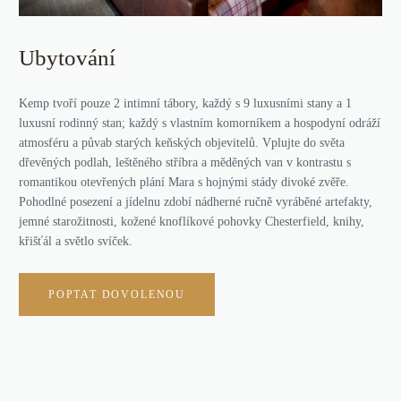
Ubytování
Kemp tvoří pouze 2 intimní tábory, každý s 9 luxusními stany a 1
luxusní rodinný stan; každý s vlastním komorníkem a hospodyní odráží
atmosféru a půvab starých keňských objevitelů. Vplujte do světa
dřevěných podlah, leštěného stříbra a měděných van v kontrastu s
romantikou otevřených plání Mara s hojnými stády divoké zvěře.
Pohodlné posezení a jídelnu zdobí nádherné ručně vyráběné artefakty,
jemné starožitnosti, kožené knoflíkové pohovky Chesterfield, knihy,
křišťál a světlo svíček.
POPTAT DOVOLENOU