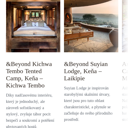
&Beyond Kichwa
&Beyond Suyian
As
Tembo Tented
Lodge, Keňa –
C
Camp, Keňa –
Laikipie
M
Kichwa Tembo
Suyian Lodge je inspirován
Ash
starobylými skalními útvary,
sta
Díky nadčasovému interiéru,
které jsou pro tuto oblast
Nab
který je jednoduchý, ale
charakteristické, a plynule se
pok
zároveň sofistikovaný a
začleňuje do svého přírodního
bar
stylový, zvyšuje tábor pocit
prostředí.
sto
bezpečí a soukromí a potěšení
ubytovaných hostů.