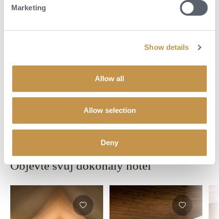
Marketing
Osvěžující bazény v každém kempu poskytují chladivý komfort mezi
podmanivými projížďkami za zvěří. Dobrodružství v kempu Bateleur
zahrnují 2x denně projížďky za zvěří, včetně nočních projížděk s
Show details
bodovým osvětlením. Kemp nabízí také řadu dalších aktivit, jako jsou
procházky buší,
safari
horkovzdušným balonem, výlety do komunity,
dobře vybavenou posilovnu a wellness procedury v masážní sale.
Allow all
POPTAT DOVOLENOU
Allow selection
Deny
Objevte svůj dokonalý hotel