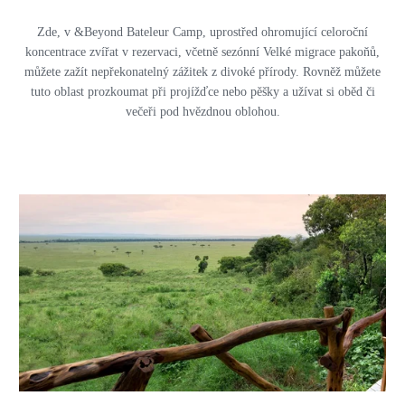
Zde, v &Beyond Bateleur Camp, uprostřed ohromující celoroční
koncentrace zvířat v rezervaci, včetně sezónní Velké migrace pakoňů,
můžete zažít nepřekonatelný zážitek z divoké přírody. Rovněž můžete
tuto oblast prozkoumat při projížďce nebo pěšky a užívat si oběd či
večeři pod hvězdnou oblohou.