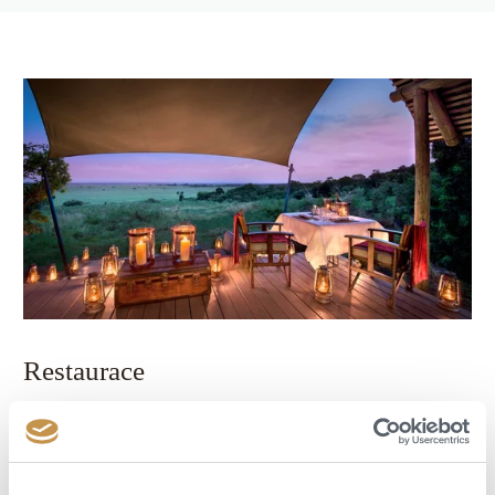
Restaurace
V nezapomenutelném prostředí pod hvězdami se podává vynikající
kuchyně, snídaně v buši a romantické večeře při západu slunce nabízejí
nezapomenutelný africký zážitek.