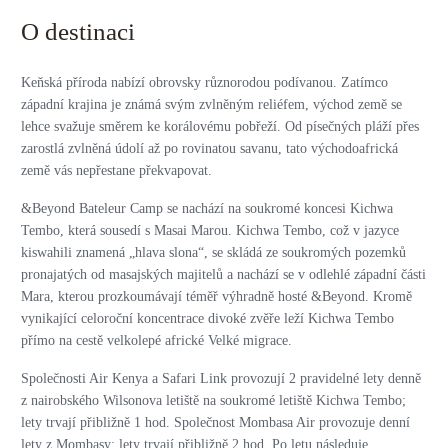
O destinaci
Keňská příroda nabízí obrovsky různorodou podívanou. Zatímco
západní krajina je známá svým zvlněným reliéfem, východ země se
lehce svažuje směrem ke korálovému pobřeží. Od písečných pláží přes
zarostlá zvlněná údolí až po rovinatou savanu, tato východoafrická
země vás nepřestane překvapovat.
&Beyond Bateleur Camp se nachází na soukromé koncesi Kichwa
Tembo, která sousedí s Masai Marou. Kichwa Tembo, což v jazyce
kiswahili znamená „hlava slona“, se skládá ze soukromých pozemků
pronajatých od masajských majitelů a nachází se v odlehlé západní části
Mara, kterou prozkoumávají téměř výhradně hosté &Beyond. Kromě
vynikající celoroční koncentrace divoké zvěře leží Kichwa Tembo
přímo na cestě velkolepé africké Velké migrace.
Společnosti Air Kenya a Safari Link provozují 2 pravidelné lety denně
z nairobského Wilsonova letiště na soukromé letiště Kichwa Tembo;
lety trvají přibližně 1 hod. Společnost Mombasa Air provozuje denní
lety z Mombasy; lety trvají přibližně 2 hod. Po letu následuje