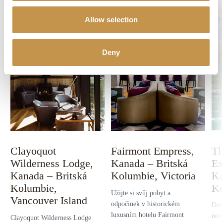
Allow selection
Deny
Th
Clayoquot
Fairmont Empress,
Ex
Wilderness Lodge,
Kanada – Britská
Ka
Kanada – Britská
Kolumbie, Victoria
K
Kolumbie,
Užijte si svůj pobyt a
Vancouver Island
odpočinek v historickém
Dob
luxusním hotelu Fairmont
nez
Clayoquot Wilderness Lodge