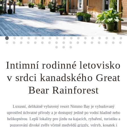
Střední Amerika
Řecko
Private jet
Všechny destinace
Uganda
Golfová dovolená
Island
Dovolená na pláži
Botswana
Prodloužený víkend
Všechny destinace
Safari
Intimní rodinné letovisko
Privátní vily
v srdci kanadského Great
Bear Rainforest
Všechny zážitky
Luxusní, delikátně vybavený resort Nimmo Bay je vybudovaný
uprostřed úchvatné přírody a je dostupný jedině po vodní hladině nebo
helikoptérou. Lepší lokality pro jízdu na kajacích, rybaření, turistiku a
pozorování divoké zvěře včetně medvědů grizzly, velryb, kosatek i