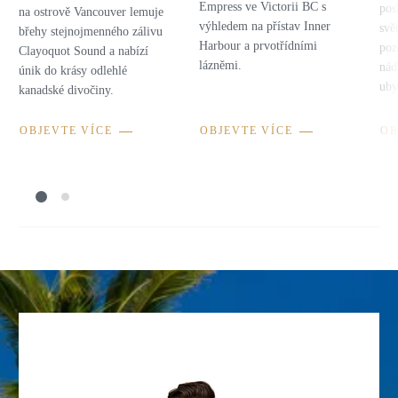
Empress ve Victorii BC s
pos
na ostrově Vancouver lemuje
výhledem na přístav Inner
svě
břehy stejnojmenného zálivu
Harbour a prvotřídními
poz
Clayoquot Sound a nabízí
lázněmi.
nád
únik do krásy odlehlé
uby
kanadské divočiny.
OBJEVTE VÍCE
OBJEVTE VÍCE
OB