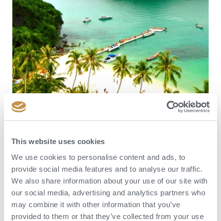
This website uses cookies
We use cookies to personalise content and ads, to
provide social media features and to analyse our traffic.
Proč objevit luxusní Thajsko
We also share information about your use of our site with
Poznejte Thajsko jako nároční cestovatelé v luxusních resortech.
our social media, advertising and analytics partners who
Přinášíme vám tipy na tři resorty pro nezapomenutelnou
may combine it with other information that you’ve
odpočinkovou i poznávací dovolenou.
provided to them or that they’ve collected from your use