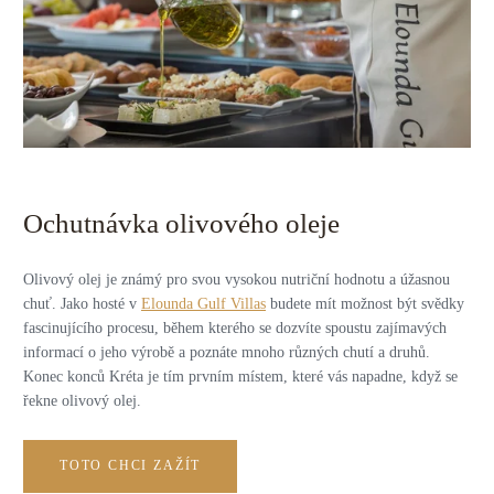
Ochutnávka olivového oleje
Olivový olej je známý pro svou vysokou nutriční hodnotu a úžasnou
chuť. Jako hosté v
Elounda Gulf Villas
budete mít možnost být svědky
fascinujícího procesu, během kterého se dozvíte spoustu zajímavých
informací o jeho výrobě a poznáte mnoho různých chutí a druhů.
Konec konců Kréta je tím prvním místem, které vás napadne, když se
řekne olivový olej.
TOTO CHCI ZAŽÍT