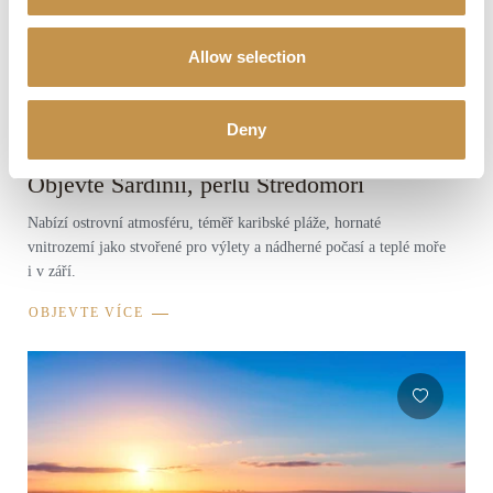
Allow selection
Deny
Objevte Sardinii, perlu Středomoří
Nabízí ostrovní atmosféru, téměř karibské pláže, hornaté
vnitrozemí jako stvořené pro výlety a nádherné počasí a teplé moře
i v září.
OBJEVTE VÍCE