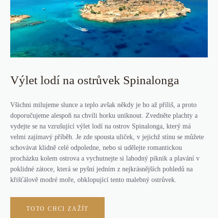
Výlet lodí na ostrůvek Spinalonga
Všichni milujeme slunce a teplo avšak někdy je ho až příliš, a proto
doporučujeme alespoň na chvíli horku uniknout. Zvedněte plachty a
vydejte se na vzrušující výlet lodí na ostrov Spinalonga, který má
velmi zajímavý příběh. Je zde spousta uliček, v jejichž stínu se můžete
schovávat klidně celé odpoledne, nebo si udělejte romantickou
procházku kolem ostrova a vychutnejte si lahodný piknik a plavání v
poklidné zátoce, která se pyšní jedním z nejkrásnějších pohledů na
křišťálově modré moře, obklopující tento malebný ostrůvek.
TOTO CHCI ZAŽÍT