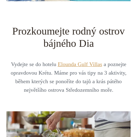
Střední Amerika
Řecko
Private jet
Všechny destinace
Uganda
Golfová dovolená
Prozkoumejte rodný ostrov
Island
Dovolená na pláži
bájného Dia
Botswana
Prodloužený víkend
Všechny destinace
Safari
Vydejte se do hotelu
Elounda Gulf Villas
a poznejte
opravdovou Krétu. Máme pro vás tipy na 3 aktivity,
Privátní vily
během kterých se ponoříte do tajů a krás pátého
největšího ostrova Středozemního moře.
Všechny zážitky