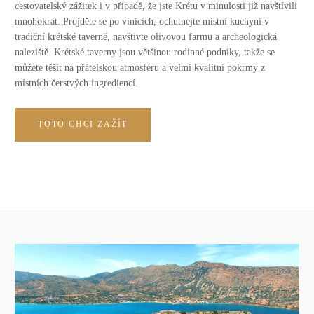
cestovatelský zážitek i v případě, že jste Krétu v minulosti již navštívili
mnohokrát. Projděte se po vinicích, ochutnejte místní kuchyni v
tradiční krétské taverně, navštivte olivovou farmu a archeologická
naleziště. Krétské taverny jsou většinou rodinné podniky, takže se
můžete těšit na přátelskou atmosféru a velmi kvalitní pokrmy z
místních čerstvých ingrediencí.
TOTO CHCI ZAŽÍT