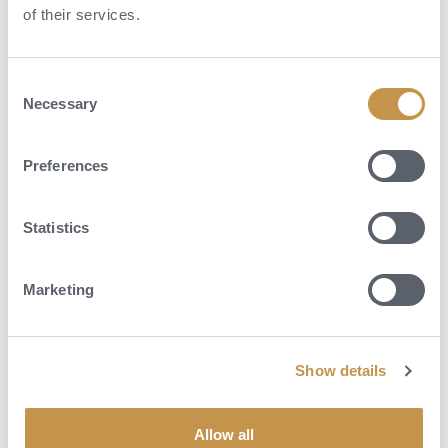
of their services.
OBJEVTE VÍCE
Consent
Necessary
Selection
Preferences
Statistics
Marketing
Show details
Allow all