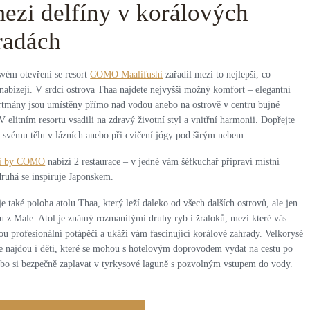
mezi delfíny v korálových
radách
svém otevření se resort
COMO Maalifushi
zařadil mezi to nejlepší, co
nabízejí. V srdci ostrova Thaa najdete nejvyšší možný komfort – elegantní
artmány jsou umístěny přímo nad vodou anebo na ostrově v centru bujné
V elitním resortu vsadili na zdravý životní styl a vnitřní harmonii. Dopřejte
 svému tělu v lázních anebo při cvičení jógy pod širým nebem.
hi by COMO
nabízí 2 restaurace – v jedné vám šéfkuchař připraví místní
druhá se inspiruje Japonskem.
 také poloha atolu Thaa, který leží daleko od všech dalších ostrovů, ale jen
tu z Male. Atol je známý rozmanitými druhy ryb i žraloků, mezi které vás
u profesionální potápěči a ukáží vám fascinující korálové zahrady. Velkorysé
e najdou i děti, které se mohou s hotelovým doprovodem vydat na cestu po
ebo si bezpečně zaplavat v tyrkysové laguně s pozvolným vstupem do vody.