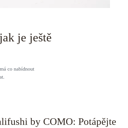
ak je ještě
s má co nabídnout
at.
lifushi by COMO: Potápějte