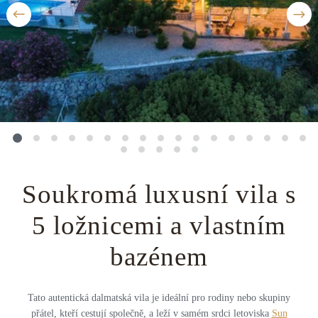
Střední Amerika
Řecko
Private jet
Všechny destinace
Uganda
Golfová dovolená
Island
Dovolená na pláži
Botswana
Prodloužený víkend
Všechny destinace
Safari
Privátní vily
Soukromá luxusní vila s
5 ložnicemi a vlastním
Všechny zážitky
bazénem
Tato autentická dalmatská vila je ideální pro rodiny nebo skupiny
přátel, kteří cestují společně, a leží v samém srdci letoviska
Sun