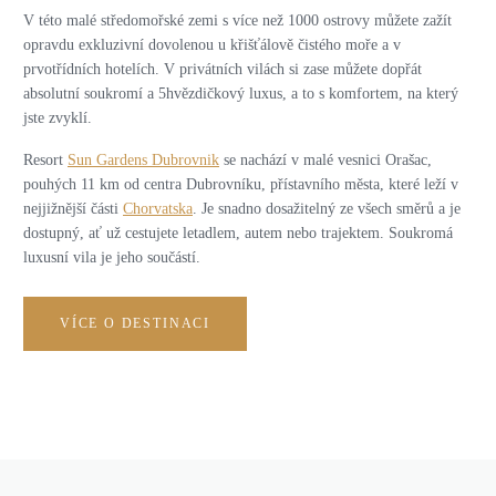
V této malé středomořské zemi s více než 1000 ostrovy můžete zažít
opravdu exkluzivní dovolenou u křišťálově čistého moře a v
prvotřídních hotelích. V privátních vilách si zase můžete dopřát
absolutní soukromí a 5hvězdičkový luxus, a to s komfortem, na který
jste zvyklí.
Resort
Sun Gardens Dubrovnik
se nachází v malé vesnici Orašac,
pouhých 11 km od centra Dubrovníku, přístavního města, které
leží v
nejjižnější části
Chorvatska
. Je snadno dosažitelný ze všech směrů a je
dostupný, ať už cestujete letadlem, autem nebo trajektem. Soukromá
luxusní vila je jeho součástí.
VÍCE O DESTINACI