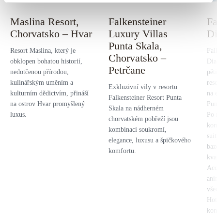
Maslina Resort,
Falkensteiner
Fa
Chorvatsko – Hvar
Luxury Villas
Di
Punta Skala,
Resort Maslina, který je
Fal
Chorvatsko –
obklopen bohatou historií,
Dia
Petrčane
nedotčenou přírodou,
pět
kulinářským uměním a
res
Exkluzivní vily v resortu
kulturním dědictvím, přináší
na 
Falkensteiner Resort Punta
na ostrov Hvar promyšlený
Pun
Skala na nádherném
luxus.
Po 
chorvatském pobřeží jsou
kom
kombinací soukromí,
sui
elegance, luxusu a špičkového
baz
komfortu.
kva
Acq
ani
vše
Hot
kon