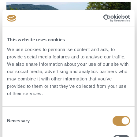
This website uses cookies
We use cookies to personalise content and ads, to
provide social media features and to analyse our traffic.
We also share information about your use of our site with
our social media, advertising and analytics partners who
may combine it with other information that you’ve
Aktivity
provided to them or that they’ve collected from your use
of their services.
Luxusní a oceňované lázeňské centrum je určeno pro chvíle naprosté
rozkoše. Cesta transcendence a klidu je ztělesněná směsí starověkého a
současného umění terapie, která je stejně inspirativní jako samotný
Consent
Jadran. Vybírat si v Sun Gardens Dubrovnik také můžete z bohaté
Necessary
Selection
nabídky vodních sportů a vnitřních i venkovních aktivit.