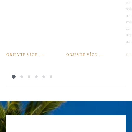
rod
boh
nab
vol
čem
nej
na 
OBJEVTE VÍCE
OBJEVTE VÍCE
OB