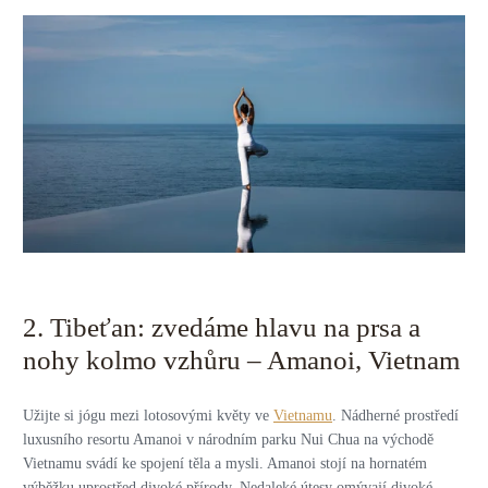
2. Tibeťan: zvedáme hlavu na prsa a
nohy kolmo vzhůru – Amanoi, Vietnam
Užijte si jógu mezi lotosovými květy ve
Vietnamu
. Nádherné prostředí
luxusního resortu Amanoi v národním parku Nui Chua na východě
Vietnamu svádí ke spojení těla a mysli. Amanoi stojí na hornatém
výběžku uprostřed divoké přírody. Nedaleké útesy omývají divoké