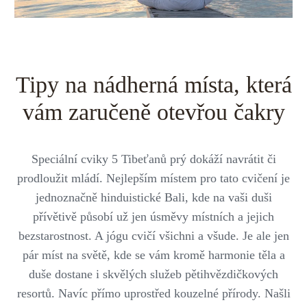
Střední Amerika
Řecko
Private jet
Všechny destinace
Uganda
Golfová dovolená
Island
Dovolená na pláži
Tipy na nádherná místa, která
Botswana
vám zaručeně otevřou čakry
Prodloužený víkend
Všechny destinace
Safari
Speciální cviky 5 Tibeťanů prý dokáží navrátit či
prodloužit mládí. Nejlepším místem pro tato cvičení je
Privátní vily
jednoznačně hinduistické Bali, kde na vaši duši
Všechny zážitky
přívětivě působí už jen úsměvy místních a jejich
bezstarostnost. A jógu cvičí všichni a všude. Je ale jen
pár míst na světě, kde se vám kromě harmonie těla a
duše dostane i skvělých služeb pětihvězdičkových
resortů. Navíc přímo uprostřed kouzelné přírody. Našli