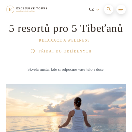
CZ
5 resortů pro 5 Tibeťanů
Afrika
Maledivy
Cesty s itinerářem
Nové
RELAXACE A WELLNESS
Asie
Itálie
Aktivní dovolená
PŘIDAT DO OBLÍBENÝCH
Austrálie a Oceánie
Seychely
Relaxace a wellness
Skvělá místa, kde si odpočine vaše tělo i duše.
Evropa
Jihoafrická republika
Dovolená s dětmi
Jižní Amerika
Francie
Dobrodružství
Karibik
Mauricius
Dovolená na horách
Severní Amerika
Bhútán
Dovolená na jachtě