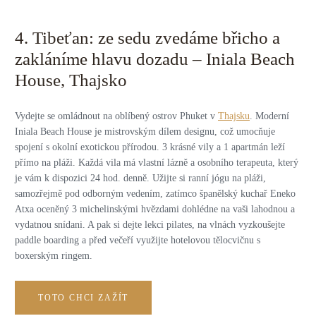
4. Tibeťan: ze sedu zvedáme břicho a
zakláníme hlavu dozadu – Iniala Beach
House, Thajsko
Vydejte se omládnout na oblíbený ostrov Phuket v
Thajsku
. Moderní
Iniala Beach House je mistrovským dílem designu, což umocňuje
spojení s okolní exotickou přírodou. 3 krásné vily a 1 apartmán leží
přímo na pláži. Každá vila má vlastní lázně a osobního terapeuta, který
je vám k dispozici 24 hod. denně. Užijte si ranní jógu na pláži,
samozřejmě pod odborným vedením, zatímco španělský kuchař Eneko
Atxa oceněný 3 michelinskými hvězdami dohlédne na vaši lahodnou a
vydatnou snídani. A pak si dejte lekci pilates, na vlnách vyzkoušejte
paddle boarding a před večeří využijte hotelovou tělocvičnu s
boxerským ringem.
TOTO CHCI ZAŽÍT