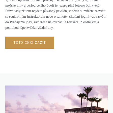
mořské vlny a perlou celého údolí je jezero plné lotosových květů.
Právě tady přitom najdete půvabný pavilón, v němž si můžete zacvičit
se soukromým instruktorem nebo o samotě. Zkušení jogíni vás zasvětí
do Pránájáma jógy, zaměřené na dýchání a relaxaci. Zklidní vás a
pomohou lépe zvládat všední dny.
TOTO CHCI ZAŽÍT