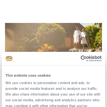
This website uses cookies
We use cookies to personalise content and ads, to
5. Tibeťan: tělo je prohnuté a s
provide social media features and to analyse our traffic.
nádechem vystrčíme zadek – Fairmont
We also share information about your use of our site with
Orchid, Havaj
our social media, advertising and analytics partners who
may combine it with other information that you’ve