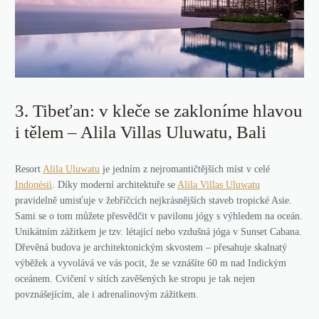
3. Tibeťan: v kleče se zakloníme hlavou
i tělem – Alila Villas Uluwatu, Bali
Resort
Alila Uluwatu
je jedním z nejromantičtějších míst v celé
Indonésii
. Díky moderní architektuře se
Alila Villas Uluwatu
pravidelně umisťuje v žebříčcích nejkrásnějších staveb tropické Asie.
Sami se o tom můžete přesvědčit v pavilonu jógy s výhledem na oceán.
Unikátním zážitkem je tzv. létající nebo vzdušná jóga v Sunset Cabana.
Dřevěná budova je architektonickým skvostem – přesahuje skalnatý
výběžek a vyvolává ve vás pocit, že se vznášíte 60 m nad Indickým
oceánem. Cvičení v sítích zavěšených ke stropu je tak nejen
povznášejícím, ale i adrenalinovým zážitkem.