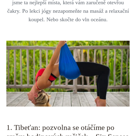
jsme ta nejlepší místa, která vám zaručeně otevřou
čakry. Po lekci jógy nezapomeňte na masáž a relaxační
koupel. Nebo skočte do vln oceánu.
1. Tibeťan: pozvolna se otáčíme po