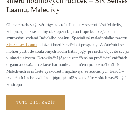
směru hodinových ručiček – Six Senses
Laamu, Maledivy
Objevte ozdravný svět jógy na atolu Laamu v severní části Malediv,
kde prožijete krásné dny obklopeni bujnou tropickou vegetací a
azurovými vodami Indického oceánu. Specialisté maledivského resortu
Six Senses Laamu
nabízejí hned 3 cvičební programy. Začátečníci se
mohou pustit do soukromých hodin hatha jógy, při nichž objevíte své já
v rámci univerza. Detoxikační jóga je zaměřená na pročištění vnitřních
orgánů a dosažení celkové harmonie a je určena po pokročilejší. Na
Maledivách si můžete vyzkoušet i nejžhavější ze současných trendů –
tzv. létající nebo vzdušnou jógu, při níž si zacvičíte v sítích zavěšených
ke stropu.
TOTO CHCI ZAŽÍT