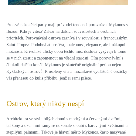
Pro své nekončící party mají průvodci tendenci porovnávat Mykonos s
Ibizou. Kdo je vítěz? Záleží na dalších souvislostech a osobních
prioritách. Porovnávání ostrova zaznívá i v souvislosti s francouzským
Saint-Tropez. Podobná atmosféra, malebnost, elegance, ale i nákupní
možnosti. Křivolaké uličky obou těchto míst doslova vyzývají k tomu
se v nich ztratit a zapomenout na všední starosti. Tím porovnávání s
čímkoli dalším končí. Mykonos je skutečně originální perlou nejen
Kykladských ostrovů. Prosolený vítr a mozaikově vydlážděné cestičky
vás přenesou do kulis příběhu, jenž si sami píšete.
Ostrov, který nikdy nespí
Architektura ve stylu bílých domů s modrými a červenými dveřmi,
balkony a okenními rámy se dokonale snoubí s barevnými květinami a
ztepilými palmami. Takové je hlavní město Mykonos, často nazývané