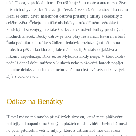
také Chora, v překladu hora. Do uší hraje šum moře a autentický život
místních obyvatel, kteří pracují převážně ve službách cestovního ruchu.
Není se čemu divit, malebnost ostrova přitahuje turisty i celebrity z
celého světa. Čekejte maličké obchůdky s rukodělnými výrobky i
klasickými suvenýry, ale také šperky a exkluzivní butiky proslulých
módních značek. Řecký ostrov je také plný restaurací, kaváren a barů.
Řada podniků má stolky s židlemi ledabyle rozházenými přímo na
molech a pěších koridorech, kde máte pocit, že stály odjakživa a
nikomu nepřekážejí. Říká se, že Mykonos nikdy nespí. V kteroukoliv
noční i denní dobu můžete v klubech nebo plážových barech popíjet
lahodné drinky a poslouchat nebo tančit na chytlavé sety od slavných
Dj ́s z celého světa.
Odkaz na Benátky
Hlavní město má mnoho přitažlivých skvostů, které mezi plážovými
koktejly a koupáním na širokých plážích musíte vidět. Rozhodně mezi
ně patří pitoreskní větrné mlýny, které z ústraní nad městem střeží