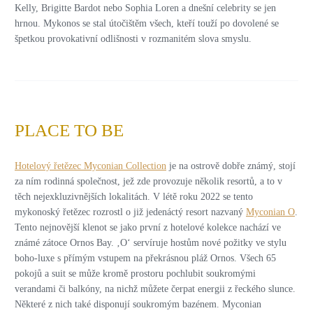
Kelly, Brigitte Bardot nebo Sophia Loren a dnešní celebrity se jen
hrnou. Mykonos se stal útočištěm všech, kteří touží po dovolené se
špetkou provokativní odlišnosti v rozmanitém slova smyslu.
PLACE TO BE
Hotelový řetězec Myconian Collection
je na ostrově dobře známý, stojí
za ním rodinná společnost, jež zde provozuje několik resortů, a to v
těch nejexkluzivnějších lokalitách. V létě roku 2022 se tento
mykonoský řetězec rozrostl o již jedenáctý resort nazvaný
Myconian O
.
Tento nejnovější klenot se jako první z hotelové kolekce nachází ve
známé zátoce Ornos Bay. ‚O‘ servíruje hostům nové požitky ve stylu
boho-luxe s přímým vstupem na překrásnou pláž Ornos. Všech 65
pokojů a suit se může kromě prostoru pochlubit soukromými
verandami či balkóny, na nichž můžete čerpat energii z řeckého slunce.
Některé z nich také disponují soukromým bazénem. Myconian