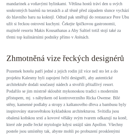
mandarinek a voňavými bylinkami. Většina hostů tráví den u svých
soukromých bazénů na terasách a až těsně před západem slunce vychází
do hlavního baru na koktejl. Odtud pak směřují do restaurace Pere Ubu
užít si řeckou ostrovní kuchyni. Čekejte špičkovou gastronomii,
majitelé resortu Makis Kousathanas a Aby Saltiel totiž stojí také za
třemi top kulinárními podniky přímo v Aténách.
Zhmotněná vize řeckých designérů
Pozemek hotelu patří jedné z jejich rodin již více než sto let a do
projektu Kalesmy byli zapojeni řečtí designéři, aby autentické
architektuře dodali současný nádech a stvořili přitažlivý resort.
Podařilo se jim mistrně skloubit mykonoskou tradici s moderním
přístupem, mj. s nábytkem od kontroverzního Ricka Owense. Bílé
stěny, kamenné podlahy a stropy z kaštanového dřeva a bambusu byly
inspirovány starosvětskou kykladskou architekturou. Svítidla jsou
obalená koňskou srstí a kovové věšáky svým tvarem odkazují na koně,
které zde podle řecké mytologie kdysi ustájil sám Apollon. Všechny
postele jsou umístěny tak, abyste mohli po probuzení prosklenými