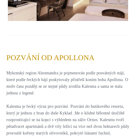
POZVÁNÍ OD APOLLONA
Mykonský region Aleomandra je pojmenován podle posvátných stájí,
které podle řeckých bájí poskytovaly přístřeší koním boha Apollona. O
moře času později se ze stejné půdy zrodila Kalesma a sama se stala
jednou z legend.
Kalesma je řecký výraz pro pozvání. Pozvání do butikového resortu,
který je jednou z bran do duše Kyklad. Jde o klidné bělostné útočiště
rozprostírající se na kopci s výhledem na záliv Ornos. Kalesmu tvoří
pětadvacet apartmánů a dvě vily ležící na více než dvou hektarech půdy
prorostlé kořeny starých olivovníků, pokryté liánami fuchsií,