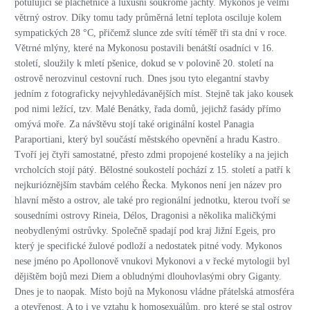
potulující se plachetnice a luxusní soukromé jachty. Mykonos je velmi
větrný ostrov. Díky tomu tady průměrná letní teplota osciluje kolem
sympatických 28 °C, přičemž slunce zde svítí téměř tři sta dní v roce.
Větrné mlýny, které na Mykonosu postavili benátští osadníci v 16.
století, sloužily k mletí pšenice, dokud se v polovině 20. století na
ostrově nerozvinul cestovní ruch. Dnes jsou tyto elegantní stavby
jedním z fotograficky nejvyhledávanějších míst. Stejně tak jako kousek
pod nimi ležící, tzv. Malé Benátky, řada domů, jejichž fasády přímo
omývá moře. Za návštěvu stojí také originální kostel Panagia
Paraportiani, který byl součástí městského opevnění a hradu Kastro.
Tvoří jej čtyři samostatné, přesto zdmi propojené kostelíky a na jejich
vrcholcích stojí pátý. Bělostné soukostelí pochází z 15. století a patří k
nejkurióznějším stavbám celého Řecka. Mykonos není jen název pro
hlavní město a ostrov, ale také pro regionální jednotku, kterou tvoří se
sousedními ostrovy Rineia, Délos, Dragonisi a několika maličkými
neobydlenými ostrůvky. Společně spadají pod kraj Jižní Egeis, pro
který je specifické žulové podloží a nedostatek pitné vody. Mykonos
nese jméno po Apollonově vnukovi Mykonovi a v řecké mytologii byl
dějištěm bojů mezi Diem a obludnými dlouhovlasými obry Giganty.
Dnes je to naopak. Místo bojů na Mykonosu vládne přátelská atmosféra
a otevřenost. A to i ve vztahu k homosexuálům, pro které se stal ostrov