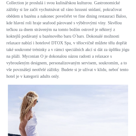
Collection je proslulá i svou kulinářskou kulturou. Gastronomické
zážitky si lze začít vychutnávat už ráno luxusní snídaní, pokračovat
obědem u bazénu a nakonec povečeřet ve fine dining restauraci Baloo,
kde hlavní roli hraje seafood párované s výběrovými víny. Skvělou
tečkou za dnem stráveným na tomto božím ostrově je některý z
koktejlů podávaný u bazénového baru O ́bars. Dokonalé možnosti
relaxace nabízí i hotelové DTOX Spa, v tělocvičně můžete tělu dopřát
také soukromé tréninky a v rámci speciálních akcí si dát za úplňku jógu
na pláži. Myconian O je dokonalou oázou radosti a relaxace s
vybroušeným designem, personalizovaným servisem, soukromím, a to
vše povznášejí neotřelé zážitky. Budete si je užívat v klidu, neboť tento
hotel je v kategorii adults only.
PRO ZVĚTŠENÍ KLIKNI