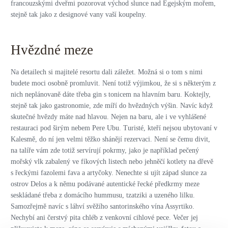
francouzskými dveřmi pozorovat východ slunce nad Egejským mořem,
stejně tak jako z designové vany vaší koupelny.
Hvězdné meze
Na detailech si majitelé resortu dali záležet. Možná si o tom s nimi
budete moci osobně promluvit. Není totiž výjimkou, že si s některým z
nich neplánovaně dáte třeba gin s tonicem na hlavním baru. Koktejly,
stejně tak jako gastronomie, zde míří do hvězdných výšin. Navíc když
skutečné hvězdy máte nad hlavou. Nejen na baru, ale i ve vyhlášené
restauraci pod širým nebem Pere Ubu. Turisté, kteří nejsou ubytovaní v
Kalesmě, do ní jen velmi těžko shánějí rezervaci. Není se čemu divit,
na talíře vám zde totiž servírují pokrmy, jako je například pečený
mořský vlk zabalený ve fíkových listech nebo jehněčí kotlety na dřevě
s řeckými fazolemi fava a artyčoky. Nenechte si ujít západ slunce za
ostrov Delos a k němu podávané autentické řecké předkrmy meze
seskládané třeba z domácího hummusu, tzatziki a uzeného lilku.
Samozřejmě navíc s láhví svěžího santorinského vína Assyrtiko.
Nechybí ani čerstvý pita chléb z venkovní cihlové pece. Večer jej