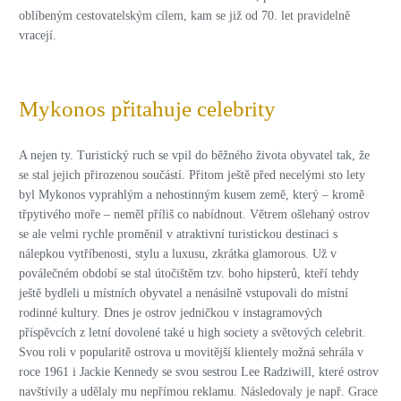
oblíbeným cestovatelským cílem, kam se již od 70. let pravidelně
vracejí.
Mykonos přitahuje celebrity
A nejen ty. Turistický ruch se vpil do běžného života obyvatel tak, že
se stal jejich přirozenou součástí. Přitom ještě před necelými sto lety
byl Mykonos vyprahlým a nehostinným kusem země, který – kromě
třpytivého moře – neměl příliš co nabídnout. Větrem ošlehaný ostrov
se ale velmi rychle proměnil v atraktivní turistickou destinaci s
nálepkou vytříbenosti, stylu a luxusu, zkrátka glamorous. Už v
poválečném období se stal útočištěm tzv. boho hipsterů, kteří tehdy
ještě bydleli u místních obyvatel a nenásilně vstupovali do místní
rodinné kultury. Dnes je ostrov jedničkou v instagramových
příspěvcích z letní dovolené také u high society a světových celebrit.
Svou roli v popularitě ostrova u movitější klientely možná sehrála v
roce 1961 i Jackie Kennedy se svou sestrou Lee Radziwill, které ostrov
navštívily a udělaly mu nepřímou reklamu. Následovaly je např. Grace