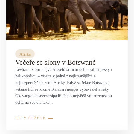
Afrika
Večeře se slony v Botswaně
Levharti, sloni, největší světová říční delta, safari pěšky i
helikoptérou – vítejte v jedné z nejkrásnějších a
nejbezpečnějších zemí Afriky. Když se řekne Botswana,
většině lidí se kromě Kalahari nejspíš vybaví delta řeky
Okavango na severozápadě. Jde o největší vnitrozemskou
deltu na světě a také...
CELÝ ČLÁNEK