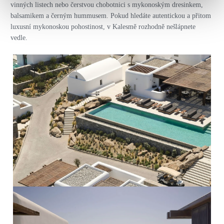
vinných listech nebo čerstvou chobotnici s mykonoským dresinkem,
balsamikem a černým hummusem. Pokud hledáte autentickou a přitom
luxusní mykonoskou pohostinost, v Kalesmě rozhodně nešlápnete
vedle.
PRO ZVĚTŠENÍ KLIKNI