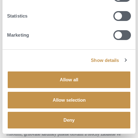
Přímo v Kalesmě pak na vás každý čtvrtek čeká grilování pod širým
Statistics
nebem, pátky patří Dj ́s, zato každý den si můžete ve stylovém baru
objednat inovativní koktejly. Výhled na západ slunce je na účet
podniku. V případě, že preferujete víno, pak se Kalesma rozhodně
Marketing
nemá zač stydět. Ve vinné kartě nechybí bílé ani růžové šampaňské,
ročníkové zastupuje samotný Dom Pérignon nebo ikonický Cristal od
Louise Roederera. Mezi tichými víny najdete starý i nový svět, zvláštní
postavení má řecká bílá odrůda Assyrtiko, kterou hotel nabízí zejména
Show details
od santorinských vinařů. Mezi růžovými víny nechybí ani trendy
Château Minuty a Château Miraval. Z červených vín si nenechte ujít
Allow all
klíčové řecké odrůdy, jako je Xinomavro nebo Agiorgitiko, a své
zastoupení mají i dezertní vína s věhlasným Château d‘Yquem.
Objednat si můžete celou láhev, ale i víno po skleničce. To je ideální k
Allow selection
lehkým jídlům během dne, která jsou poctou kykladským chutím.
Vyzkoušejte například krém z mořských ježků s tatarákem z krevet,
mořského vlka s citrusy a kaviárem, fazole fava s mořskými plody a
Deny
pikantní rajčatovou omáčkou, v cihlové peci pečenou mykonoskou
klobásu s cibulí, v různých kombinacích podávaný grilovaný sýr
Haloumi, grilované sardinky plněné olivami a ořechy zabalené ve