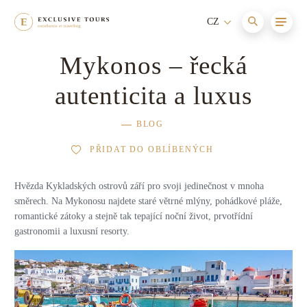
CZ
Mykonos – řecká
Afrika
Maledivy
Cesty s itinerářem
Nové
autenticita a luxus
Asie
Itálie
Aktivní dovolená
BLOG
Austrálie a Oceánie
Seychely
Relaxace a wellness
PŘIDAT DO OBLÍBENÝCH
Evropa
Jihoafrická republika
Dovolená s dětmi
Hvězda Kykladských ostrovů září pro svoji jedinečnost v mnoha
Jižní Amerika
Francie
směrech. Na Mykonosu najdete staré větrné mlýny, pohádkové pláže,
Dobrodružství
romantické zátoky a stejně tak tepající noční život, prvotřídní
gastronomii a luxusní resorty.
Karibik
Mauricius
Dovolená na horách
Severní Amerika
Bhútán
Dovolená na jachtě