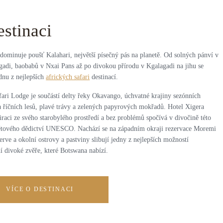
estinaci
dominuje poušť Kalahari, největší písečný pás na planetě. Od solných pánví v
adi, baobabů v Nxai Pans až po divokou přírodu v Kgalagadi na jihu se
dnu z nejlepších
afrických safari
destinací.
fari Lodge je součástí delty řeky Okavango, úchvatné krajiny sezónních
 říčních lesů, plavé trávy a zelených papyrových mokřadů. Hotel Xigera
iraci ze svého starobylého prostředí a bez problémů spočívá v divočině této
větového dědictví UNESCO. Nachází se na západním okraji rezervace Moremi
ve a okolní ostrovy a pastviny slibují jedny z nejlepších možností
í divoké zvěře, které Botswana nabízí.
VÍCE O DESTINACI