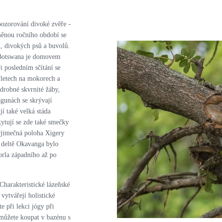
pozorování divoké zvěře -
změnou ročního období se
nů, divokých psů a buvolů.
 Botswana je domovem
i posledním sčítání se
ýletech na mokorech a
 drobné skvrnité žáby,
gunách se skrývají
í také velká stáda
ytují se zde také smečky
ýjimečná poloha Xigery
 deltě Okavanga bylo
rla západního až po
Charakteristické lázeňské
vytvářejí holistické
e při lekci jógy při
 můžete koupat v bazénu s