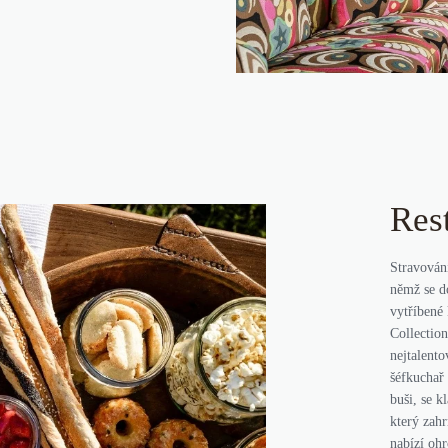
Res
Stravován
němž se do
vytříbené
Collection
nejtalent
šéfkuchař 
buši, se k
který zahr
nabízí oh