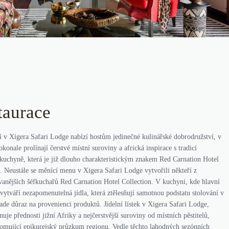
taurace
í v Xigera Safari Lodge nabízí hostům jedinečné kulinářské dobrodružství, v
konale prolínají čerstvé místní suroviny a africká inspirace s tradicí
 kuchyně, která je již dlouho charakteristickým znakem Red Carnation Hotel
. Neustále se měnící menu v Xigera Safari Lodge vytvořili někteří z
ovanějších šéfkuchařů Red Carnation Hotel Collection. V kuchyni, kde hlavní
vytváří nezapomenutelná jídla, která ztělesňují samotnou podstatu stolování v
lade důraz na provenienci produktů. Jídelní lístek v Xigera Safari Lodge,
nuje přednosti jižní Afriky a nejčerstvější suroviny od místních pěstitelů,
romující epikurejský průzkum regionu. Vedle těchto lahodných sezónních