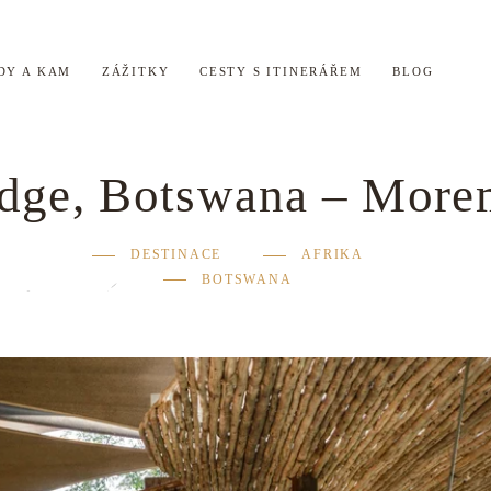
DY A KAM
ZÁŽITKY
CESTY S ITINERÁŘEM
BLOG
odge, Botswana – Mor
DESTINACE
AFRIKA
BOTSWANA