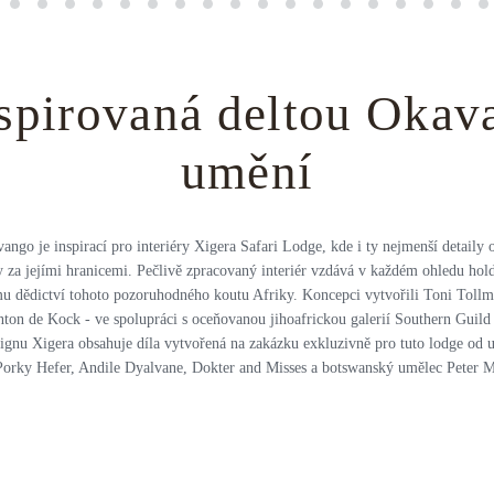
spirovaná deltou Okav
umění
ango je inspirací pro interiéry Xigera Safari Lodge, kde i ty nejmenší detaily 
y za jejími hranicemi. Pečlivě zpracovaný interiér vzdává v každém ohledu hol
u dědictví tohoto pozoruhodného koutu Afriky. Koncepci vytvořili Toni Tollm
nton de Kock - ve spolupráci s oceňovanou jihoafrickou galerií Southern Guild 
ignu Xigera obsahuje díla vytvořená na zakázku exkluzivně pro tuto lodge od 
Porky Hefer, Andile Dyalvane, Dokter and Misses a botswanský umělec Peter 