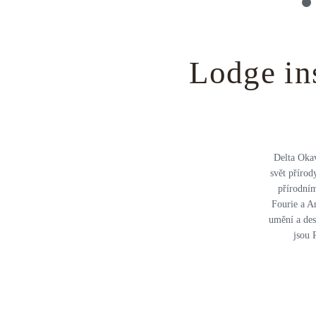
Lodge in
Delta Okav
svět přírod
přírodním
Fourie a A
umění a des
jsou 