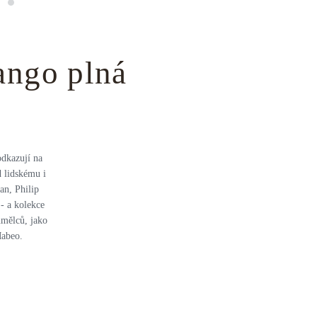
ango plná
odkazují na
d lidskému i
an, Philip
- a kolekce
umělců, jako
Mabeo.