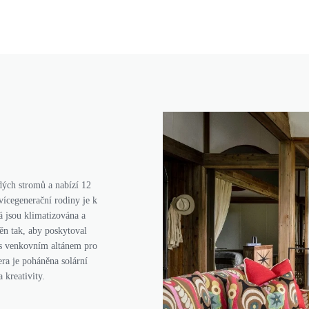
ých stromů a nabízí 12
vícegenerační rodiny je k
á jsou klimatizována a
ěn tak, aby poskytoval
 s venkovním altánem pro
era je poháněna solární
 kreativity.