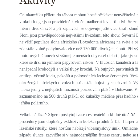
Aktivity
Od okamžiku příletu do tábora mohou hosté očekávat neuvěřitelná 
v okolí lodge jsou pravidelně k vidění nádherní levharti a lvi. Se 
mění i divoká zvěř a při záplavách se objevuje ještě více žiraf, slo
Sloni jsou pravděpodobně největšími hvězdami této show. Severní
největší populace slona afrického (Loxodonta africana) na světě a př
zde stále volně pohybovalo více než 130 000 divokých slonů. Při v
motorových člunech si všímejte menších obyvatel oblasti, jako jsou
které se drží na jemném papyrovém rákosí. V hlubších kanálech a la
nenápadní krokodýli a velké tlupy hrochů. Na bujných pastvinách žij
antilop, včetně kudu, pakoňů a polovodních lechwe červených. Vysk
ohrožených afrických divokých psů a stále hojná hyena skvrnitá. V
nabízí jedny z nejlepších možností pozorování ptáků v Botswaně. V
zaznamenáno na 500 druhů ptáků, od kukačky měděné přes hadího o
jeřába polárního.
Velkolepé lázně Xigera poskytují zase cestovatelům klidné útočiště. 
procedury jsou doplněny exkluzivní kolekcí produktů Tata Harper a 
lázeňské rituály, které hostům nabízejí vícesmyslový únik. Omládnet
západu slunce, zacvičíte si v nejmodernějším fitness centru nebo se