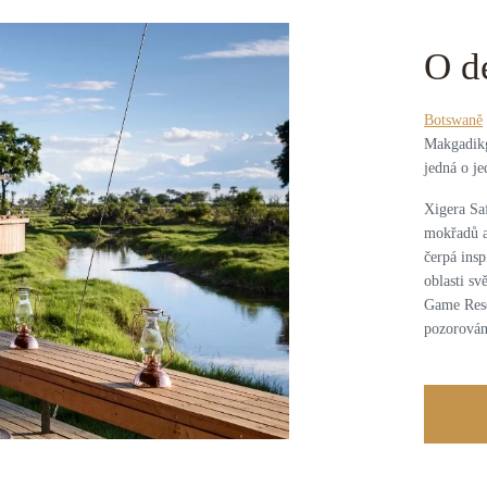
O d
Botswaně
Makgadikg
jedná o je
Xigera Sa
mokřadů a
čerpá insp
oblasti s
Game Reser
pozorován