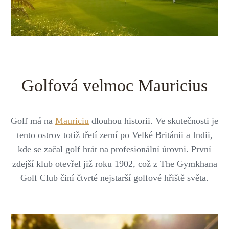
Střední Amerika
Řecko
Private jet
Všechny destinace
Uganda
Golfová dovolená
Island
Dovolená na pláži
Botswana
Prodloužený víkend
Golfová velmoc Mauricius
Všechny destinace
Safari
Golf má na
Mauriciu
dlouhou historii. Ve skutečnosti je
Privátní vily
tento ostrov totiž třetí zemí po Velké Británii a Indii,
kde se začal golf hrát na profesionální úrovni. První
Všechny zážitky
zdejší klub otevřel již roku 1902, což z The Gymkhana
Golf Club činí čtvrté nejstarší golfové hřiště světa.