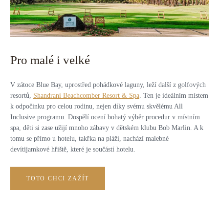
Pro malé i velké
V zátoce Blue Bay, uprostřed pohádkové laguny, leží další z golfových
resortů,
Shandrani Beachcomber Resort & Spa
. Ten je ideálním místem
k odpočinku pro celou rodinu, nejen díky svému skvělému All
Inclusive programu. Dospělí ocení bohatý výběr procedur v místním
spa, děti si zase užijí mnoho zábavy v dětském klubu Bob Marlin. A k
tomu se přímo u hotelu, takřka na pláži, nachází malebné
devítijamkové hřiště, které je součástí hotelu.
TOTO CHCI ZAŽÍT