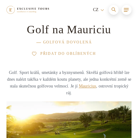
CZ
Golf na Mauriciu
Afrika
Maledivy
Cesty s itinerářem
Nové
GOLFOVÁ DOVOLENÁ
Asie
Itálie
Aktivní dovolená
PŘIDAT DO OBLÍBENÝCH
Austrálie a Oceánie
Seychely
Relaxace a wellness
Golf. Sport králů, smetánky a byznysmenů. Skvělá golfová hřiště lze
Evropa
Jihoafrická republika
Dovolená s dětmi
dnes nalézt takřka v každém koutu planety, ale jedna konkrétní země se
stala skutečnou golfovou velmocí. Je jí
Mauricius
, ostrovní tropický
Jižní Amerika
Francie
Dobrodružství
ráj.
Karibik
Mauricius
Dovolená na horách
Severní Amerika
Bhútán
Dovolená na jachtě