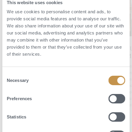
This website uses cookies
We use cookies to personalise content and ads, to
provide social media features and to analyse our traffic.
We also share information about your use of our site with
our social media, advertising and analytics partners who
may combine it with other information that you’ve
provided to them or that they’ve collected from your use
Royal Palm
LUX* Le Morne,
LU
of their services.
Beachcomber
Mauricius
Ma
Luxury, Mauricius
Výjimečnost tohoto resortu
Ten
– Grand Baie
spočívá především ve skvělém
kte
Consent
servisu a propracovaném
uzn
Necessary
Royal Palm je ideální pro
Selection
programu All Inclusive, díky
des
aktivní dovolenou. Přímo z
němuž se během dovolené
pro
pláže u resortu se můžete
Preferences
vyhnete starostem o další
rek
vrhnout na řadu vodních
výdaje a k tomu získáte
pár
sportů, ale také odpočívat v
mnoho výhod.
jednom z nejlepších spa na
Statistics
Mauriciu.