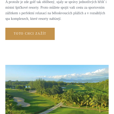
A protože je zde golf tak oblíbený, ujaly se správy jednotlivých hřišť i
místní špičkové resorty. Proto můžete spojit vaši cestu za sportovním
zážitkem s perfektní relaxací na běloskvoucích plážích a v rozsáhlých
spa komplexech, které resorty nabízejí.
TOTO CHCI ZAŽÍT