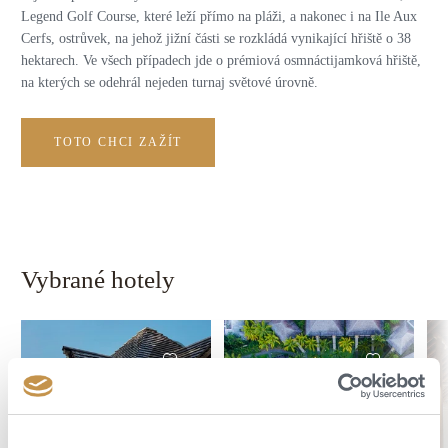
Legend Golf Course, které leží přímo na pláži, a nakonec i na Ile Aux
Cerfs, ostrůvek, na jehož jižní části se rozkládá vynikající hřiště o 38
hektarech. Ve všech případech jde o prémiová osmnáctijamková hřiště,
na kterých se odehrál nejeden turnaj světové úrovně.
TOTO CHCI ZAŽÍT
Vybrané hotely