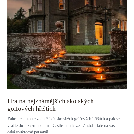
Hra na nejznámějších skotských
golfových hřištích
Zahrajte si na nejznámějších skotských golfových hřištích a pak se
vraťte do luxusního Turin Castle, hradu ze 17. stol., kde na váš
čeká soukromý personál.