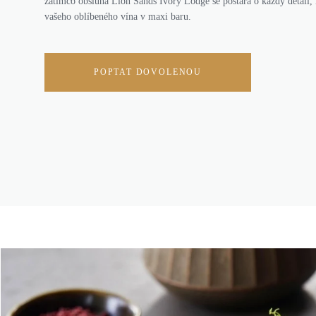
zatímco obsluha Lion Sands Ivory Lodge se postará o každý detail, 
vašeho oblíbeného vína v maxi baru.
POPTAT DOVOLENOU