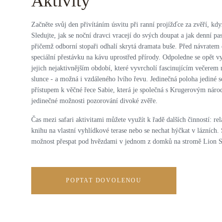
Aktivity
Začněte svůj den přivítáním úsvitu při ranní projížďce za zvěří, kdy
Sledujte, jak se noční dravci vracejí do svých doupat a jak denní pas
přičemž odborní stopaři odhalí skrytá dramata buše. Před návratem 
speciální přestávku na kávu uprostřed přírody. Odpoledne se opět vy
jejich nejaktivnějším období, které vyvrcholí fascinujícím večerem 
slunce - a možná i vzdáleného lvího řevu. Jedinečná poloha jediné 
přístupem k věčné řece Sabie, která je společná s Krugerovým nár
jedinečné možnosti pozorování divoké zvěře.
Čas mezi safari aktivitami můžete využít k řadě dalších činností: rel
knihu na vlastní vyhlídkové terase nebo se nechat hýčkat v lázních.
možnost přespat pod hvězdami v jednom z domků na stromě Lion S
POPTAT DOVOLENOU