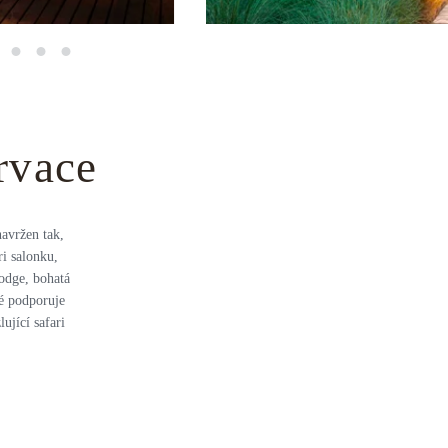
rvace
navržen tak,
ri salonku,
odge, bohatá
ké podporuje
ující safari