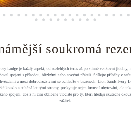
námější soukromá reze
ory Lodge je každý aspekt, od rozlehlých teras až po stinné venkovní jídelny, 
val spojení s přírodou, blízkými nebo novými přáteli. Sdílejte příběhy v safa
 hvězdami a mezi dobrodružstvími se ochlaďte v bazénech. Lion Sands Ivory L
cké kouzlo a stíněná letitými stromy, poskytuje nejen luxusní ubytování, ale ta
kého spojení, což z ní činí oblíbené útočiště pro ty, kteří hledají skutečně okouzl
zážitek.