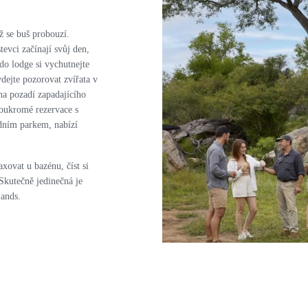
ž se buš probouzí.
tevci začínají svůj den,
do lodge si vychutnejte
dejte pozorovat zvířata v
na pozadí zapadajícího
soukromé rezervace s
odním parkem, nabízí
axovat u bazénu, číst si
 Skutečně jedinečná je
ands.