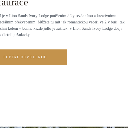
taurace
í je v Lion Sands Ivory Lodge potěšením díky sezónnímu a kreativnímu
eciálním překvapením. Můžete tu mít jak romantickou večeři ve 2 v buši, tak
šichni kolem v boma, každé jídlo je zážitek. v Lion Sands Ivory Lodge dbají
y dietní požadavky.
POPTAT DOVOLENOU