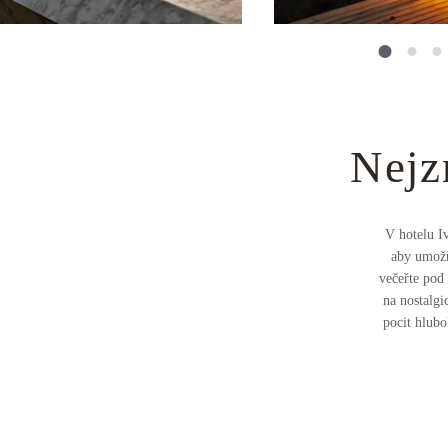
Nejz
V hotelu Iv
aby umožňo
večeřte pod
na nostalgi
pocit hlubo