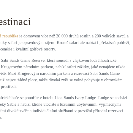
estinaci
á republika
je domovem více než 20 000 druhů rostlin a 200 velkých savců a
níky safari je opravdovým rájem. Kromě safari ale nabízí i překrásná pobřeží,
cenérie i kvalitní golfové resorty.
 Sabi Sands Game Reserve, která sousedí s vlajkovou lodí Jihoafrické
, Krugerovým národním parkem, nabízí safari zážitky, jaké nenajdete nikde
světě. Mezi Krugerovým národním parkem a rezervací Sabi Sands Game
otiž nejsou žádné ploty, takže divoká zvěř se volně pohybuje v obrovském
prostředí.
africké buše se ponoříte v hotelu Lion Sands Ivory Lodge. Lodge se nachází
řeky Sabie a nabízí klidné útočiště s luxusním ubytováním, výjimečnými
mi divoké zvěře a individuálními službami v prestižní přírodní rezervaci
s.