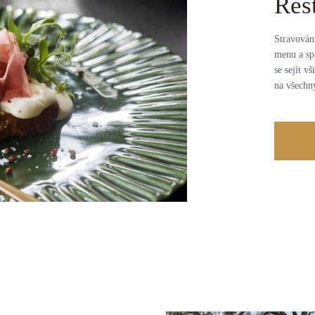
Res
Stravován
menu a sp
se sejít v
na všechn