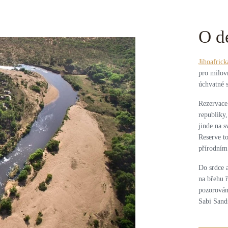
O d
Jihoafrick
pro milov
úchvatné s
Rezervace
republiky
jinde na 
Reserve t
přírodním 
Do srdce 
na břehu 
pozorování
Sabi Sand