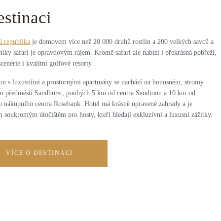
estinaci
á republika
je domovem více než 20 000 druhů rostlin a 200 velkých savců a
níky safari je opravdovým rájem. Kromě safari ale nabízí i překrásná pobřeží,
cenérie i kvalitní golfové resorty.
on s luxusními a prostornými apartmány se nachází na honosném, stromy
 předměstí Sandhurst, pouhých 5 km od centra Sandtonu a 10 km od
o nákupního centra Rosebank. Hotel má krásně upravené zahrady a je
 soukromým útočištěm pro hosty, kteří hledají exkluzivní a luxusní zážitky.
VÍCE O DESTINACI