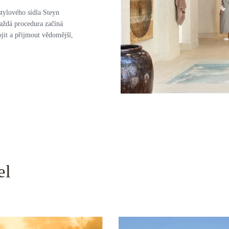
stylového sídla Steyn
Každá procedura začíná
it a přijmout vědomější,
el