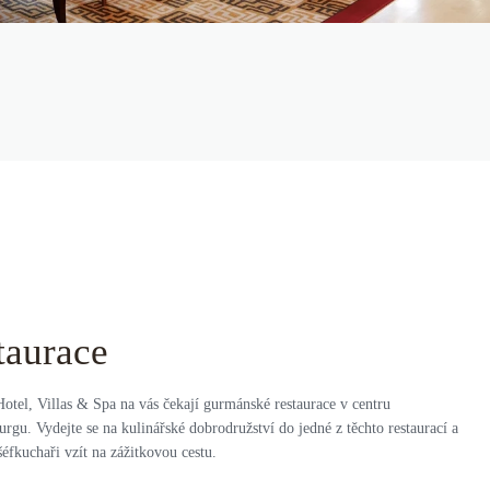
taurace
otel, Villas & Spa na vás čekají gurmánské restaurace v centru
rgu. Vydejte se na kulinářské dobrodružství do jedné z těchto restaurací a
šéfkuchaři vzít na zážitkovou cestu.