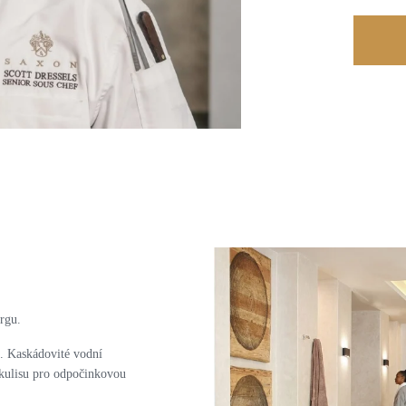
rgu.
í. Kaskádovité vodní
í kulisu pro odpočinkovou