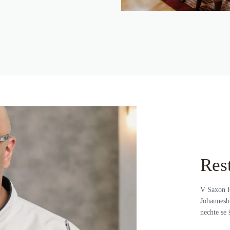
Res
V Saxon H
Johannesbu
nechte se 