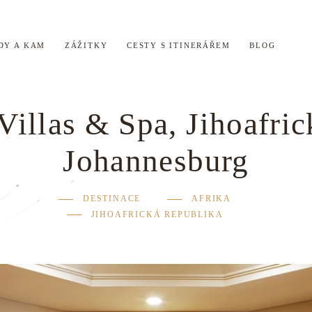
DY A KAM
ZÁŽITKY
CESTY S ITINERÁŘEM
BLOG
Villas & Spa, Jihoafric
Johannesburg
DESTINACE
AFRIKA
JIHOAFRICKÁ REPUBLIKA