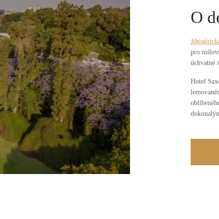
O d
Jihoafrick
pro milov
úchvatné s
Hotel Sax
lemovaném
oblíbenéh
dokonalým