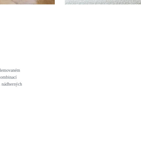
t lemovaném
 kombinací
ch nádherných