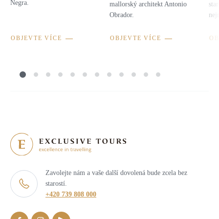
Negra.
mallorský architekt Antonio
sta
Obrador.
nej
OBJEVTE VÍCE
OBJEVTE VÍCE
OB
Zavolejte nám a vaše další dovolená bude zcela bez
starostí.
+420 739 808 000