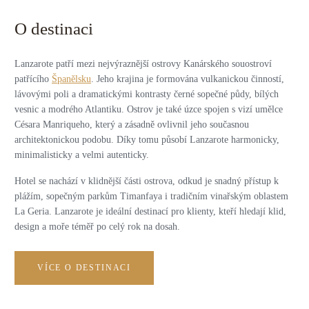
O destinaci
Lanzarote patří mezi nejvýraznější ostrovy Kanárského souostroví
patřícího
Španělsku
. Jeho krajina je formována vulkanickou činností,
lávovými poli a dramatickými kontrasty černé sopečné půdy, bílých
vesnic a modrého Atlantiku. Ostrov je také úzce spojen s vizí umělce
Césara Manriqueho, který a zásadně ovlivnil jeho současnou
architektonickou podobu. Díky tomu působí Lanzarote harmonicky,
minimalisticky a velmi autenticky.
Hotel se nachází v klidnější části ostrova, odkud je snadný přístup k
plážím, sopečným parkům Timanfaya i tradičním vinařským oblastem
La Geria. Lanzarote je ideální destinací pro klienty, kteří hledají klid,
design a moře téměř po celý rok na dosah.
VÍCE O DESTINACI