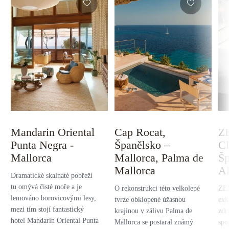
Mandarin Oriental
Cap Rocat,
Z
Punta Negra -
Španělsko –
Cl
Mallorca
Mallorca, Palma de
Šp
Mallorca
Al
Dramatické skalnaté pobřeží
tu omývá čisté moře a je
O rekonstrukci této velkolepé
ZEM
lemováno borovicovými lesy,
tvrze obklopené úžasnou
exk
mezi tím stojí fantastický
krajinou v zálivu Palma de
zdr
hotel Mandarin Oriental Punta
Mallorca se postaral známý
spo