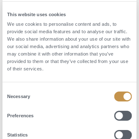
This website uses cookies
We use cookies to personalise content and ads, to
provide social media features and to analyse our traffic.
We also share information about your use of our site with
our social media, advertising and analytics partners who
may combine it with other information that you’ve
provided to them or that they’ve collected from your use
of their services.
Aktivity
Consent
Hosté mohou navštívit národní park Timanfaya, vinařské oblasti La
Necessary
Selection
Geria s unikátními vulkanickými vinicemi nebo slavné pláže Papagayo.
Oblíbené jsou také výlety za architekturou Césara Manriqueho,
soukromé degustace vín, surfing, cyklistika nebo lodní výlety podél
Preferences
pobřeží s pozorováním delfínů. Samotný hotel nabízí klidné zóny pro
relaxaci, bazény, wellness a prostory ideální pro odpočinek po dni
Statistics
stráveném objevováním ostrova.