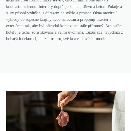
architekturou formou nízké stavby, čistých linií a bílé barvy s
kontrastní zelenou. Interiéry doplňuje kamen, dřevo a beton. Pokoje a
suity působí vzdušně, s důrazem na světlo a prostor. Okna otevírají
výhledy do sopečné krajiny nebo na oceán a propojují interiér s
exteriérem tak, aby byl přírodní kontext neustále přítomný. Atmosféra
hotelu je tichá, sofistikovaná a velmi uvolněná. Luxus zde nevychází z
bohatých dekorací, ale z prostoru, světla a celkové harmonie.