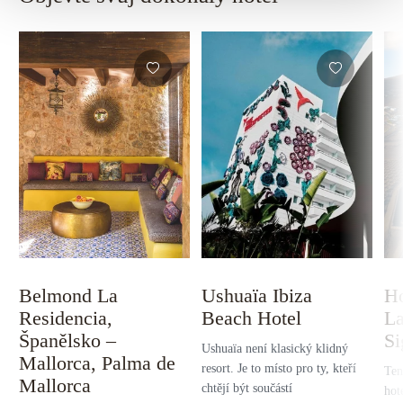
Belmond La
Ushuaïa Ibiza
Ho
Residencia,
Beach Hotel
La
Španělsko –
Si
Ushuaïa není klasický klidný
Mallorca, Palma de
resort. Je to místo pro ty, kteří
Ten
Mallorca
chtějí být součástí
hot