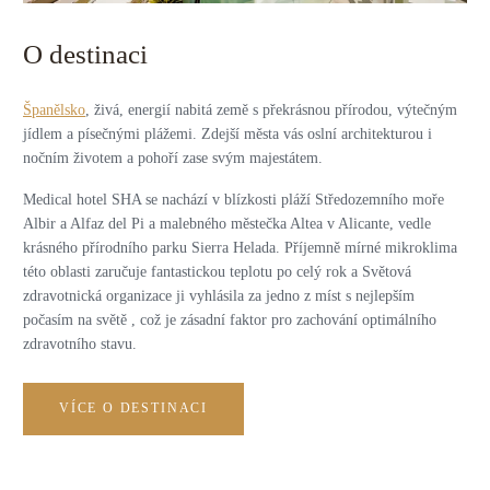
O destinaci
Španělsko
, živá, energií nabitá země s překrásnou přírodou, výtečným
jídlem a písečnými plážemi. Zdejší města vás oslní architekturou i
nočním životem a pohoří zase svým majestátem.
Medical hotel SHA se nachází v blízkosti pláží Středozemního moře
Albir a Alfaz del Pi a malebného městečka Altea v Alicante, vedle
krásného přírodního parku Sierra Helada. Příjemně mírné mikroklima
této oblasti zaručuje fantastickou teplotu po celý rok a Světová
zdravotnická organizace ji vyhlásila za jedno z míst s nejlepším
počasím na světě , což je zásadní faktor pro zachování optimálního
zdravotního stavu.
VÍCE O DESTINACI