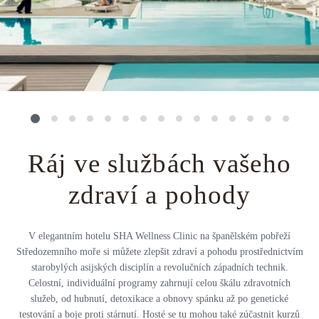
Střední Amerika
Řecko
Private jet
Všechny destinace
Uganda
Golfová dovolená
Island
Dovolená na pláži
Botswana
Prodloužený víkend
Všechny destinace
Safari
Ráj ve službách vašeho
Privátní vily
zdraví a pohody
Všechny zážitky
V elegantním hotelu SHA Wellness Clinic na španělském pobřeží
Středozemního moře si můžete zlepšit zdraví a pohodu prostřednictvím
starobylých asijských disciplín a revolučních západních technik.
Celostní, individuální programy zahrnují celou škálu zdravotních
služeb, od hubnutí, detoxikace a obnovy spánku až po genetické
testování a boje proti stárnutí. Hosté se tu mohou také zúčastnit kurzů