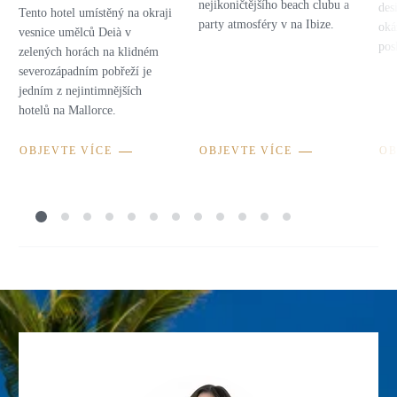
nejikoničtějšího beach clubu a
des
Tento hotel umístěný na okraji
party atmosféry v na Ibize.
oká
vesnice umělců Deià v
pos
zelených horách na klidném
severozápadním pobřeží je
jedním z nejintimnějších
hotelů na Mallorce.
OBJEVTE VÍCE
OBJEVTE VÍCE
OB