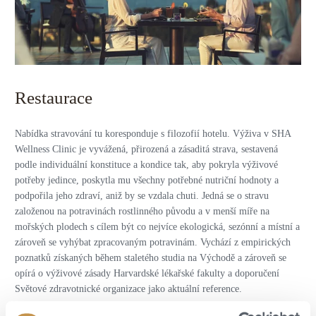
Restaurace
Nabídka stravování tu koresponduje s filozofií hotelu. Výživa v SHA
Wellness Clinic je vyvážená, přirozená a zásaditá strava, sestavená
podle individuální konstituce a kondice tak, aby pokryla výživové
potřeby jedince, poskytla mu všechny potřebné nutriční hodnoty a
podpořila jeho zdraví, aniž by se vzdala chuti. Jedná se o stravu
založenou na potravinách rostlinného původu a v menší míře na
mořských plodech s cílem být co nejvíce ekologická, sezónní a místní a
zároveň se vyhýbat zpracovaným potravinám. Vychází z empirických
poznatků získaných během staletého studia na Východě a zároveň se
opírá o výživové zásady Harvardské lékařské fakulty a doporučení
Světové zdravotnické organizace jako aktuální reference.