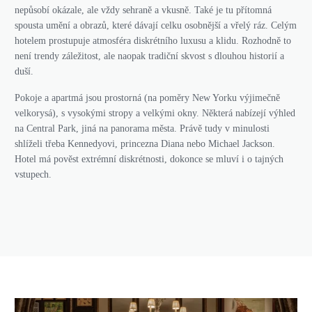
nepůsobí okázale, ale vždy sehraně a vkusně. Také je tu přítomná
spousta umění a obrazů, které dávají celku osobnější a vřelý ráz. Celým
hotelem prostupuje atmosféra diskrétního luxusu a klidu. Rozhodně to
není trendy záležitost, ale naopak tradiční skvost s dlouhou historií a
duší.
Pokoje a apartmá jsou prostorná (na poměry New Yorku výjimečně
velkorysá), s vysokými stropy a velkými okny. Některá nabízejí výhled
na Central Park, jiná na panorama města. Právě tudy v minulosti
shlíželi třeba Kennedyovi, princezna Diana nebo Michael Jackson.
Hotel má pověst extrémní diskrétnosti, dokonce se mluví i o tajných
vstupech.