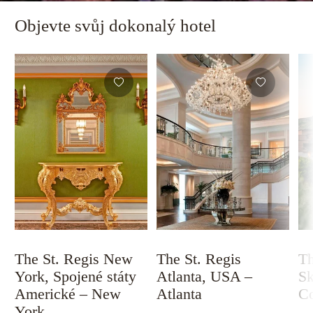
Objevte svůj dokonalý hotel
The St. Regis New
The St. Regis
Th
York, Spojené státy
Atlanta, USA –
Sk
Americké – New
Atlanta
Co
York