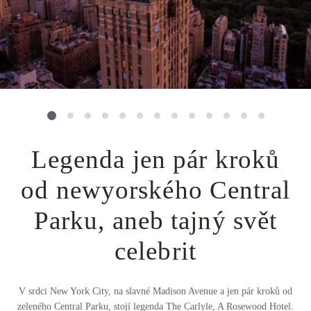
Střední Amerika
Řecko
Private jet
Všechny destinace
Uganda
Golfová dovolená
Island
Dovolená na pláži
Botswana
Prodloužený víkend
Všechny destinace
Safari
Legenda jen pár kroků
Privátní vily
od newyorského Central
Parku, aneb tajný svět
Všechny zážitky
celebrit
V srdci New York City, na slavné Madison Avenue a jen pár kroků od
zeleného Central Parku, stojí legenda The Carlyle, A Rosewood Hotel.