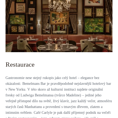
Restaurace
Gastronomie nese stejný rukopis jako celý hotel – elegance bez
okázalosti. Bemelmans Bar je pravděpodobně nejslavnější hotelový bar
v New Yorku. V této skoro až kulturní instituci najdete originální
fresky od Ludwiga Bemelmansa (tvůrce Madeline) – jediné jeho
veřejně přístupné dílo na světě, živý klavír, jazz každý večer, atmosféru
starých časů Manhattanu a provedení s tmavým dřevem, zlatem a
intimním světlem. Café Carlyle je pak další příjemný podnik na večeři