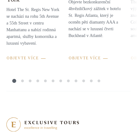
Objevte bezkonkurenční
The
4hvězdičkový zážitek v hotelu
výj
Hotel The St. Regis New York
St. Regis Atlanta, který je
zna
se nachází na rohu 5th Avenue
oceněn pěti diamanty AAA a
Col
a 55th Street v centru
nachází se v luxusní čtvrti
sou
Manhattanu a nabízí rodinná
Buckhead v Atlantě.
ame
apartmá, služby komorníka a
luxusní vybavení.
OBJEVTE VÍCE
OBJEVTE VÍCE
OB