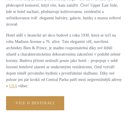
překvapivě komorní, když víte, kam zamířit. Čtvrť Upper East Side,
kde se hotel nachází, představuje kultivovanou, rezidenční a
sofistikovanou tvář: elegantní bulváry, galerie, butiky a muzea světové
úrovně.
Hotel sídlí v ikonické art deco budově z roku 1930, která se tyčí na
rohu Madison Avenue a 76. ulice. Tato elegantní věž, navržená
architekty Bien & Prince, je snadno rozpoznatelná díky své štíhlé
siluetě a charakteristickému dekorativnímu zakončení v podobě zelené
koruny. Budova přitom neslouží pouze jako hotel – propojuje v sobě
luxusní hotelové zázemí se soukromými rezidencemi, čímž vytváří
dojem téměř privátního bydlení s prvotřídními službami. Díky své
poloze jen pár kroků od Central Parku patří mezi nejprestižnější adresy
v
USA
vůbec.
VÍCE O DESTINACI