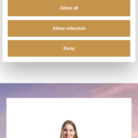
obchodní dům Saks nebo Bergdorf Goodman a Madison Avenue.
Allow all
Kontrastní atmosféru nabízí Brooklyn, při západu slunce přejděte
Brooklyn Bridge a dejte si slavné pastrami. A večerní město pak otevírá
další kapitoly zábavy s rooftop drinkem. Nepřenositelné.
Allow selection
POPTAT DOVOLENOU
Deny