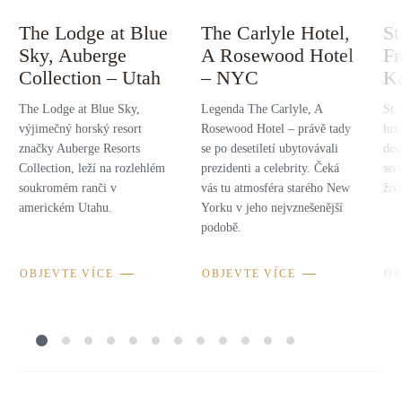
The Lodge at Blue
The Carlyle Hotel,
St
Sky, Auberge
A Rosewood Hotel
Fr
Collection – Utah
– NYC
Ka
The Lodge at Blue Sky,
Legenda The Carlyle, A
St.
výjimečný horský resort
Rosewood Hotel – právě tady
lux
značky Auberge Resorts
se po desetiletí ubytovávali
des
Collection, leží na rozlehlém
prezidenti a celebrity. Čeká
ser
soukromém ranči v
vás tu atmosféra starého New
živ
americkém Utahu.
Yorku v jeho nejvznešenější
podobě.
OBJEVTE VÍCE
OBJEVTE VÍCE
OB