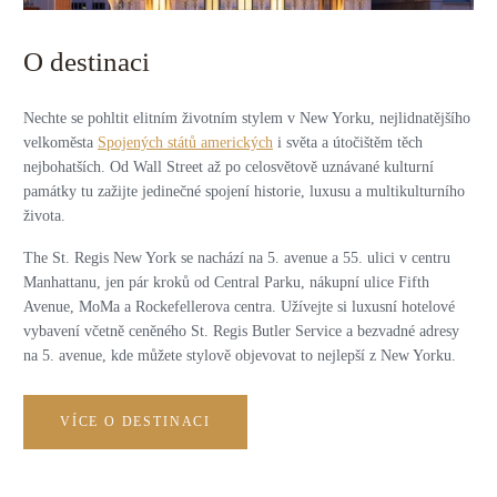
O destinaci
Nechte se pohltit elitním životním stylem v New Yorku, nejlidnatějšího
velkoměsta
Spojených států amerických
i světa a útočištěm těch
nejbohatších. Od Wall Street až po celosvětově uznávané kulturní
památky tu zažijte jedinečné spojení historie, luxusu a multikulturního
života.
The St. Regis New York se nachází na 5. avenue a 55. ulici v centru
Manhattanu, jen pár kroků od Central Parku, nákupní ulice Fifth
Avenue, MoMa a Rockefellerova centra. Užívejte si luxusní hotelové
vybavení včetně ceněného St. Regis Butler Service a bezvadné adresy
na 5. avenue, kde můžete stylově objevovat to nejlepší z New Yorku.
VÍCE O DESTINACI