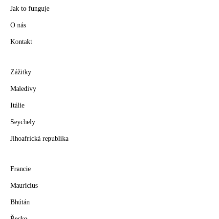
Jak to funguje
O nás
Kontakt
Zážitky
Maledivy
Itálie
Seychely
Jihoafrická republika
Francie
Mauricius
Bhútán
Řecko