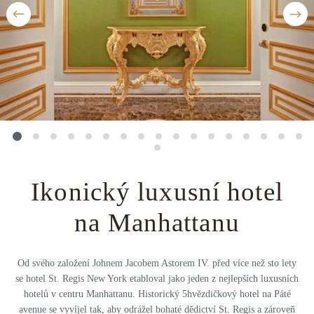
Střední Amerika
Řecko
Private jet
Všechny destinace
Uganda
Golfová dovolená
Island
Dovolená na pláži
Botswana
Prodloužený víkend
Všechny destinace
Safari
Privátní vily
Ikonický luxusní hotel
na Manhattanu
Všechny zážitky
Od svého založení Johnem Jacobem Astorem IV. před více než sto lety
se hotel St. Regis New York etabloval jako jeden z nejlepších luxusních
hotelů v centru Manhattanu. Historický 5hvězdičkový hotel na Páté
avenue se vyvíjel tak, aby odrážel bohaté dědictví St. Regis a zároveň