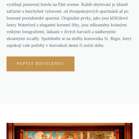
vystihují postavení hotelu na Páté avenue. Každé ubytování je úžasně
zařízené a bezchybně vybavené, od dvoupokojových apartmánů až po
honosné prezidentské apartmá. Originální prvky, jako jsou křišťálové
lustry Waterford a elegantní korunní lišty, jsou zdůrazněny krásnými
velkými fotografiemi, látkami v živých barvách a nádhernými
zkosenými zrcadly. Spolehněte se na služby komorníka St. Regis, který
uspokojí vaše potřeby v kteroukoli denní či noční dobu.
POPTAT DOVOLENOU