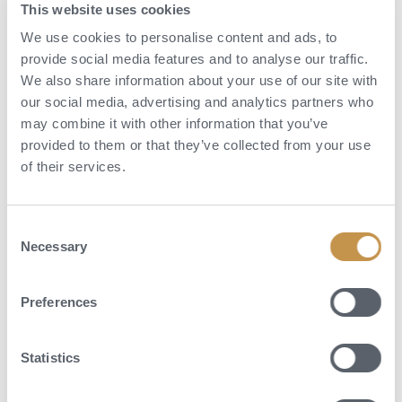
This website uses cookies
We use cookies to personalise content and ads, to
provide social media features and to analyse our traffic.
We also share information about your use of our site with
our social media, advertising and analytics partners who
may combine it with other information that you’ve
provided to them or that they’ve collected from your use
of their services.
Aktivity
Consent
Necessary
Selection
Vydejte se tu na pěší túry k ikonickým skalním masivům, jako je
Cathedral Rock nebo Bell Rock, jízdu jeepem po off-road trasách nebo
let helikoptérou nad červenou krajinou. Resort zároveň nabízí bazén,
Preferences
vlastní wellness programy, včetně spa procedur, meditací a relaxačních
aktivit, které využívají klidného prostředí pouště.
Statistics
Sedona je také známá svými „vortex sites“, které přitahují návštěvníky
hledající hlubší relaxaci a propojení s přírodou. Jedná se o skalní