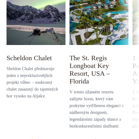
Scheldon Chalet
The St. Regis
1 
Longboat Key
Pa
Sheldon Chalet představuje
Resort, USA –
A
jeden z nejexkluzivnějších
Florida
Y
projekt vůbec – soukromý
chalet zasazený do tajemných
V tomto úžasném resortu
1 H
hor vysoko na Aljašce.
zažijete luxus, který vám
kro
poskytne vytříbenou eleganci s
a j
nádherným designem,
Nav
legendárními západy slunce a
reg
bezkonkurenčními službami.
při