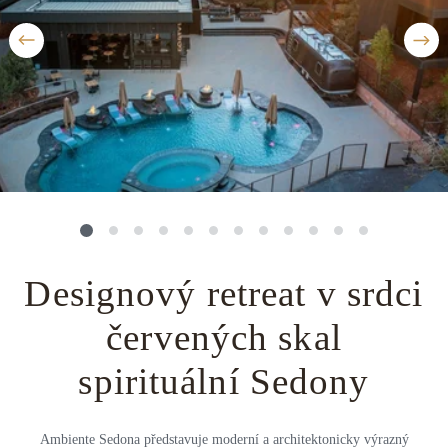
Střední Amerika
Řecko
Private jet
Všechny destinace
Uganda
Golfová dovolená
Island
Dovolená na pláži
Botswana
Prodloužený víkend
Všechny destinace
Safari
Privátní vily
Designový retreat v srdci
Všechny zážitky
červených skal
spirituální Sedony
Ambiente Sedona představuje moderní a architektonicky výrazný