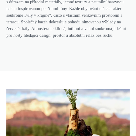
s důrazem na přírodní materiály, jemné textury a neutrální barevnou
paletu inspirovanou pouštními tóny. Každé ubytování má charakter
soukromé „vily v krajině“, často s vlastním venkovním prostorem a
terasou. Společný bazén dokresluje pohodu rámovanou výhledy na
červené skály. Atmosféra je klidná, intimní a velmi soukromá, ideální
pro hosty hledající design, prostor a absolutní relax bez ruchu.