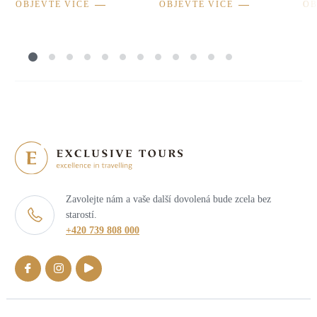
OBJEVTE VÍCE
OBJEVTE VÍCE
OB
Zavolejte nám a vaše další dovolená bude zcela bez
starostí.
+420 739 808 000