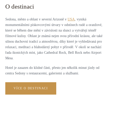
O destinaci
Sedona, město a oblast v severní Arizoně v
USA
, vyniká
monumentálními pískovcovými útvary v odstínech rudé a oranžové,
které se během dne mění v závislosti na slunci a vytvářejí téměř
filmové kulisy. Oblast je známá nejen svou přírodní krásou, ale také
silnou duchovní tradicí a atmosférou, díky které je vyhledávaná pro
relaxaci, meditaci a blahodárný pobyt v přírodě. V okolí se nachází
řada ikonických míst, jako Cathedral Rock, Bell Rock nebo Airport
Mesa.
Hotel je zasazen do klidné části, přesto jen několik minut jízdy od
centra Sedony s restauracemi, galeriemi a službami.
VÍCE O DESTINACI