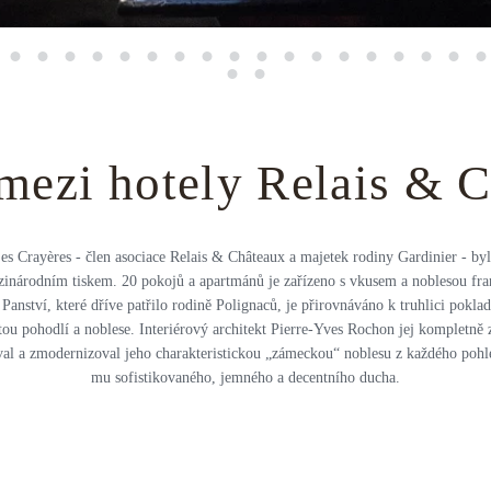
mezi hotely Relais & 
s Crayères - člen asociace Relais & Châteaux a majetek rodiny Gardinier - by
inárodním tiskem. 20 pokojů a apartmánů je zařízeno s vkusem a noblesou fr
 Panství, které dříve patřilo rodině Polignaců, je přirovnáváno k truhlici pokla
tou pohodlí a noblese. Interiérový architekt Pierre-Yves Rochon jej kompletně z
al a zmodernizoval jeho charakteristickou „zámeckou“ noblesu z každého pohle
mu sofistikovaného, jemného a decentního ducha.