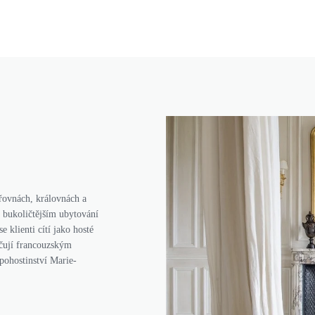
řovnách, královnách a
 bukoličtějším ubytování
e klienti cítí jako hosté
ačují francouzským
pohostinství Marie-