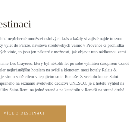
estinaci
bízí nepřeberné množství oslnivých krás a každý si zajisté najde tu svou.
ý výlet do Paříže, návštěva středověkých vesnic v Provence či prohlídka
ch vinic, to jsou jen některé z možností, jak objevit tuto nádhernou zemi.
aine Les Crayères, který byl několik let po sobě vyhlášen časopisem Condé
eler nejkrásnějším hotelem na světě a klenotem mezi hotely Relais &
 je sám o sobě cílem v tepajícím srdci Remeše. Z vrcholu kopce Saint-
zapsaného na seznamu světového dědictví UNESCO, je z hotelu výhled na
iliky Saint-Remi na jedné straně a na katedrálu v Remeši na straně druhé.
VÍCE O DESTINACI