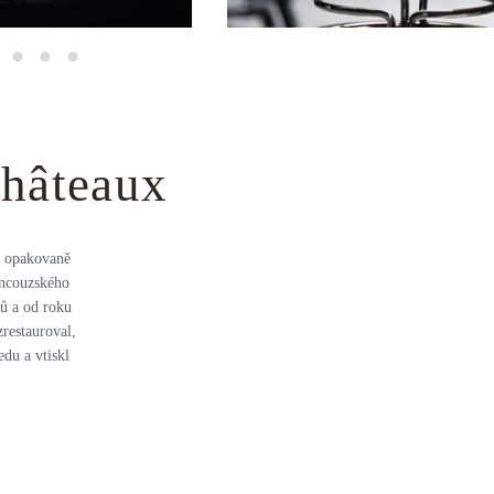
Châteaux
l opakovaně
ancouzského
dů a od roku
restauroval,
du a vtiskl