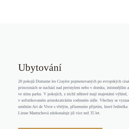
Ubytování
20 pokojů Domaine les Crayère pojmenovaných po evropských císa
princeznách se nachází nad peristylem nebo v domku, intimnějším a
ve stínu parku. V pokojích, z nichž některé mají majestátní výhled, s
v sofistikovaném aristokratickém rodinném sídle. Všechny se vyzn
uměním Art de Vivre s vřelým, přízemním přijetím, které ředitelka 
Liesse Mantschová zdokonaluje již více než 35 let.