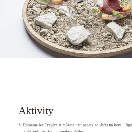
Aktivity
V Domaine les Crayère si můžete užít například jízdu na koni, 18jam
na kole, pěší turistiku a mnoho dalšího.