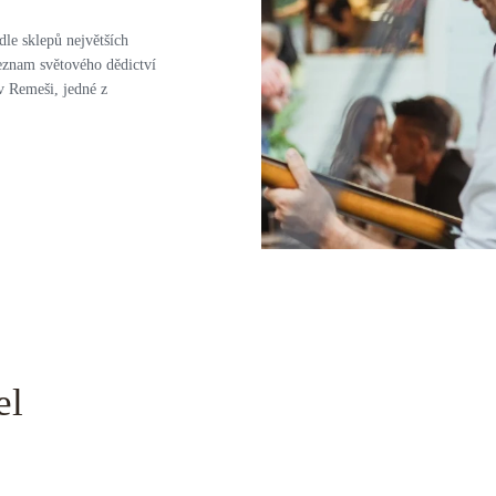
le sklepů největších
seznam světového dědictví
 Remeši, jedné z
el