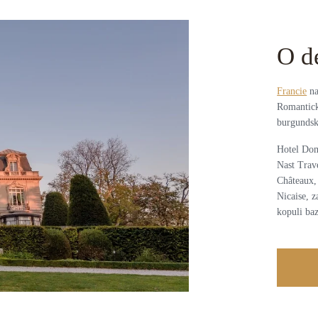
O d
Francie
na
Romantick
burgundský
Hotel Dom
Nast Trav
Châteaux,
Nicaise, 
kopuli baz