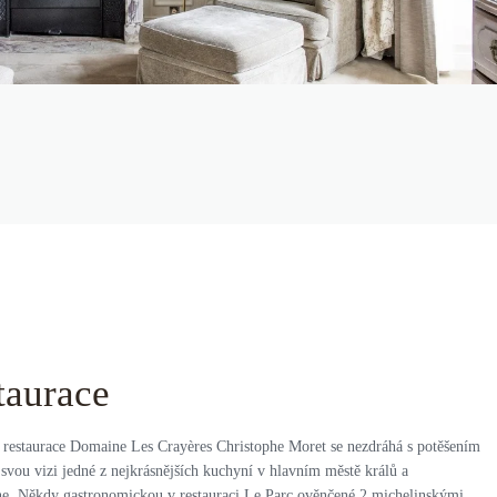
taurace
 restaurace Domaine Les Crayères Christophe Moret se nezdráhá s potěšením
 svou vizi jedné z nejkrásnějších kuchyní v hlavním městě králů a
. Někdy gastronomickou v restauraci Le Parc ověnčené 2 michelinskými