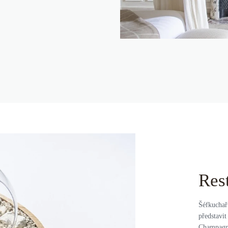
Res
Šéfkuchař
představit
Champagne