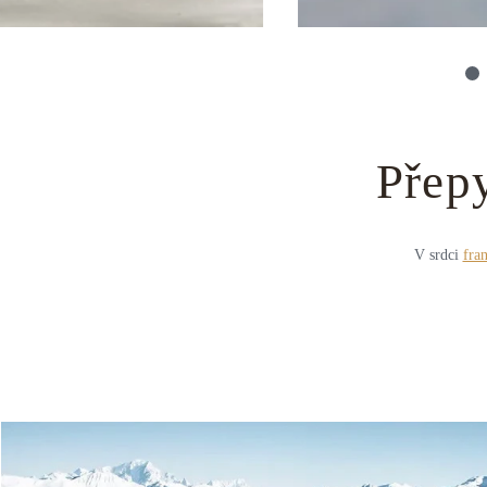
Přep
V srdci
fra