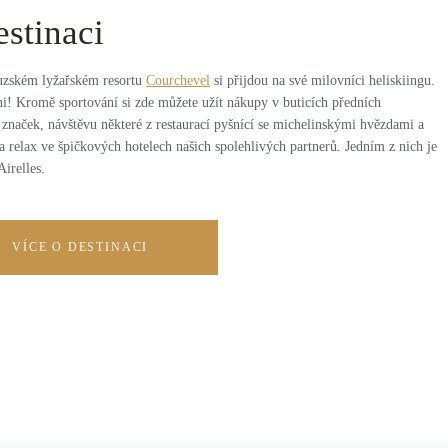
estinaci
uzském lyžařském resortu
Courchevel
si přijdou na své milovníci heliskiingu.
ni! Kromě sportování si zde můžete užít nákupy v buticích předních
 značek, návštěvu některé z restaurací pyšnící se michelinskými hvězdami a
 relax ve špičkových hotelech našich spolehlivých partnerů. Jedním z nich je
Airelles.
VÍCE O DESTINACI