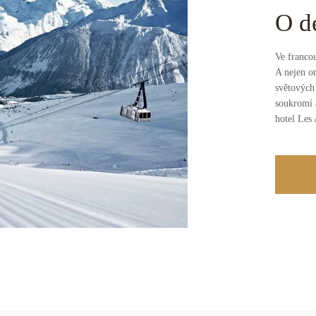
O d
Ve franco
A nejen o
světových
soukromí a
hotel Les 