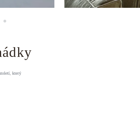
hádky
oletí, který