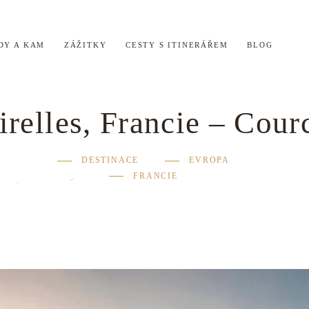
DY A KAM
ZÁŽITKY
CESTY S ITINERÁŘEM
BLOG
irelles, Francie – Cour
DESTINACE
EVROPA
FRANCIE