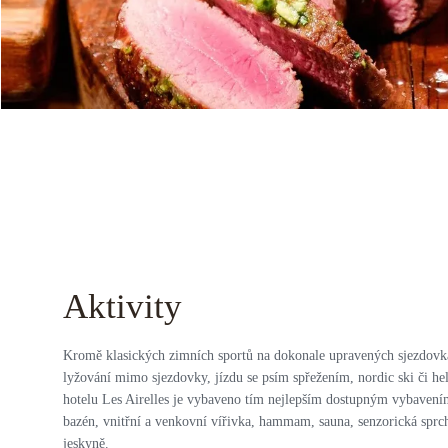
Aktivity
Kromě klasických zimních sportů na dokonale upravených sjezdovká
lyžování mimo sjezdovky, jízdu se psím spřežením, nordic ski či hel
hotelu Les Airelles je vybaveno tím nejlepším dostupným vybaven
bazén, vnitřní a venkovní vířivka, hammam, sauna, senzorická sprc
jeskyně.