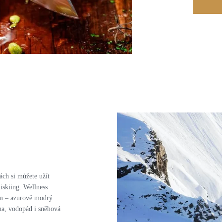
ch si můžete užít
iskiing. Wellness
ím – azurově modrý
ha, vodopád i sněhová