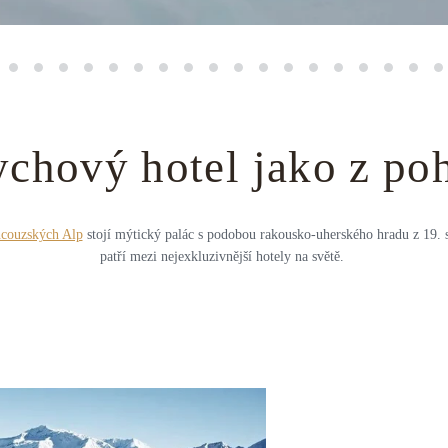
ychový hotel jako z po
ncouzských Alp
stojí mýtický palác s podobou rakousko-uherského hradu z 19. st
patří mezi nejexkluzivnější hotely na světě.