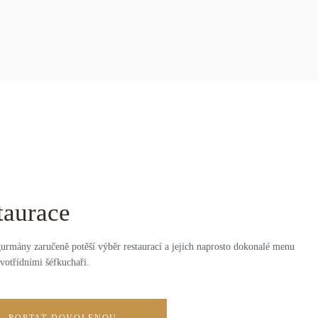
taurace
urmány zaručeně potěší výběr restaurací a jejich naprosto dokonalé menu
votřídními šéfkuchaři.
POPTAT DOVOLENOU