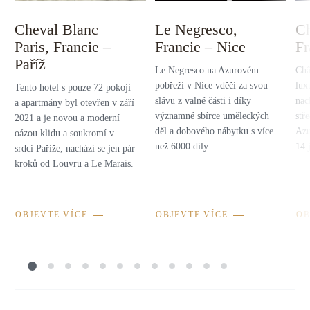
Cheval Blanc
Le Negresco,
Ch
Paris, Francie –
Francie – Nice
Fr
Paříž
Le Negresco na Azurovém
Châ
pobřeží v Nice vděčí za svou
lux
Tento hotel s pouze 72 pokoji
slávu z valné části i díky
nac
a apartmány byl otevřen v září
významné sbírce uměleckých
stř
2021 a je novou a moderní
děl a dobového nábytku s více
Azu
oázou klidu a soukromí v
než 6000 díly.
14 
srdci Paříže, nachází se jen pár
kroků od Louvru a Le Marais.
OBJEVTE VÍCE
OBJEVTE VÍCE
OB