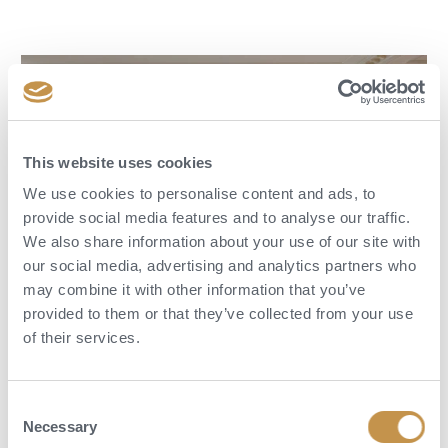
This website uses cookies
We use cookies to personalise content and ads, to
provide social media features and to analyse our traffic.
We also share information about your use of our site with
our social media, advertising and analytics partners who
may combine it with other information that you’ve
provided to them or that they’ve collected from your use
Aktivity
of their services.
Hotel nabízí poklidné zázemí uprostřed jednoho z nejnavštěvovanějších
měst světa. Najdete tu luxusní spa, bazén, fitness centrum i privátní
Consent
služby na míru. Je příjemným místem pro relax po dni stráveném v
Necessary
Selection
ulicích Paříže, můžete se tu nechat jen hýčkat.