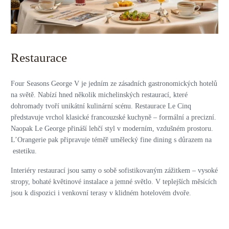
Restaurace
Four Seasons George V je jedním ze zásadních gastronomických hotelů
na světě. Nabízí hned několik michelinských restaurací, které
dohromady tvoří unikátní kulinární scénu. Restaurace Le Cinq
představuje vrchol klasické francouzské kuchyně – formální a precizní.
Naopak Le George přináší lehčí styl v moderním, vzdušném prostoru.
L’Orangerie pak připravuje téměř umělecký fine dining s důrazem na
estetiku.
Interiéry restaurací jsou samy o sobě sofistikovaným zážitkem – vysoké
stropy, bohaté květinové instalace a jemné světlo. V teplejších měsících
jsou k dispozici i venkovní terasy v klidném hotelovém dvoře.