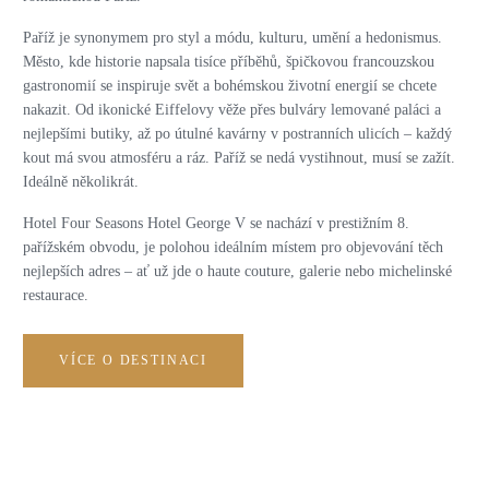
Paříž je synonymem pro styl a módu, kulturu, umění a hedonismus.
Město, kde historie napsala tisíce příběhů, špičkovou francouzskou
gastronomií se inspiruje svět a bohémskou životní energií se chcete
nakazit. Od ikonické Eiffelovy věže přes bulváry lemované paláci a
nejlepšími butiky, až po útulné kavárny v postranních ulicích – každý
kout má svou atmosféru a ráz. Paříž se nedá vystihnout, musí se zažít.
Ideálně několikrát.
Hotel Four Seasons Hotel George V se nachází v prestižním 8.
pařížském obvodu, je polohou ideálním místem pro objevování těch
nejlepších adres – ať už jde o haute couture, galerie nebo michelinské
restaurace.
VÍCE O DESTINACI