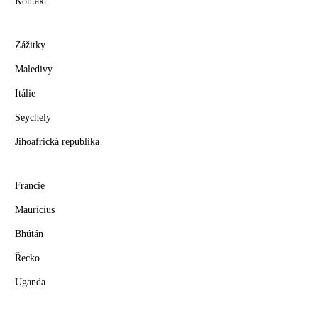
Kontakt
Zážitky
Maledivy
Itálie
Seychely
Jihoafrická republika
Francie
Mauricius
Bhútán
Řecko
Uganda