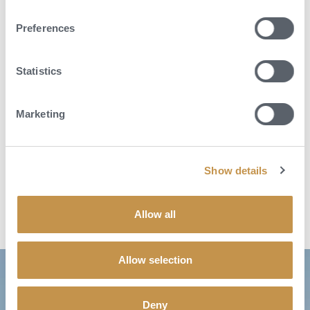
Možnosti aktivit v Paříži jsou nekonečné. Ať už se vydáte po
Preferences
nejoblíbenějších památkách, navštívíte galerie, vyrazíte na nákupy,
projedete se lodí po Seině nebo se budete jen toulat skrz pestré čtvrti,
tohle město vás dokonale zabaví. Vychutnejte si francouzské víno,
Statistics
delikatesy a šik atmosféru. Kulturní scéna je tu tak bohatá, že na každý
den najdete poutavý program. A pokud plánujete výlet v květnu,
doporučujeme tenisové Roland Garros.
Marketing
POPTAT DOVOLENOU
Show details
Allow all
Allow selection
Deny