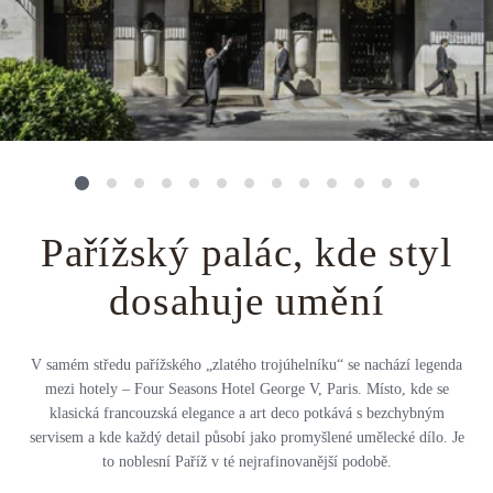
Střední Amerika
Řecko
Private jet
Všechny destinace
Uganda
Golfová dovolená
Island
Dovolená na pláži
Botswana
Prodloužený víkend
Všechny destinace
Safari
Pařížský palác, kde styl
Privátní vily
dosahuje umění
Všechny zážitky
V samém středu pařížského „zlatého trojúhelníku“ se nachází legenda
mezi hotely – Four Seasons Hotel George V, Paris. Místo, kde se
klasická francouzská elegance a art deco potkává s bezchybným
servisem a kde každý detail působí jako promyšlené umělecké dílo. Je
to noblesní Paříž v té nejrafinovanější podobě.