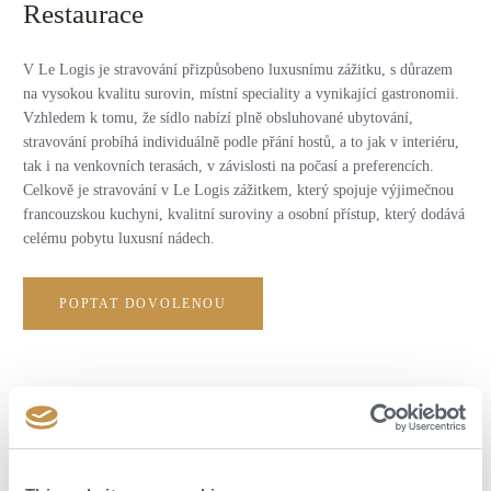
Restaurace
V Le Logis je stravování přizpůsobeno luxusnímu zážitku, s důrazem
na vysokou kvalitu surovin, místní speciality a vynikající gastronomii.
Vzhledem k tomu, že sídlo nabízí plně obsluhované ubytování,
stravování probíhá individuálně podle přání hostů, a to jak v interiéru,
tak i na venkovních terasách, v závislosti na počasí a preferencích.
Celkově je stravování v Le Logis zážitkem, který spojuje výjimečnou
francouzskou kuchyni, kvalitní suroviny a osobní přístup, který dodává
celému pobytu luxusní nádech.
POPTAT DOVOLENOU