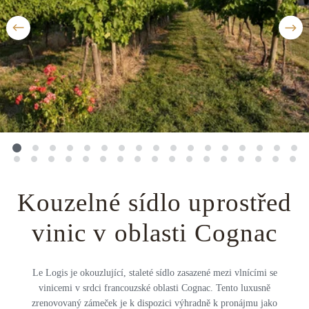
Střední Amerika
Řecko
Private jet
Všechny destinace
Uganda
Golfová dovolená
Island
Dovolená na pláži
Botswana
Prodloužený víkend
Všechny destinace
Safari
Privátní vily
Kouzelné sídlo uprostřed
Všechny zážitky
vinic v oblasti Cognac
Le Logis je okouzlující, staleté sídlo zasazené mezi vlnícími se
vinicemi v srdci francouzské oblasti Cognac. Tento luxusně
zrenovovaný zámeček je k dispozici výhradně k pronájmu jako