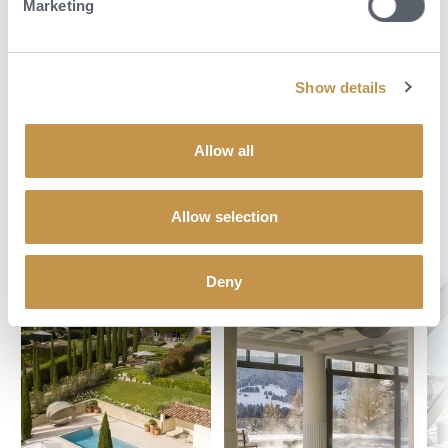
Marketing
objednat soukromé masáže. Ať už hledáte aktivní odpočinek nebo
klidnou relaxaci, Le Logis nabízí perfektní rovnováhu mezi obojím.
Show details
POPTAT DOVOLENOU
Allow all
Allow selection
Objevte svůj dokonalý hotel
Deny