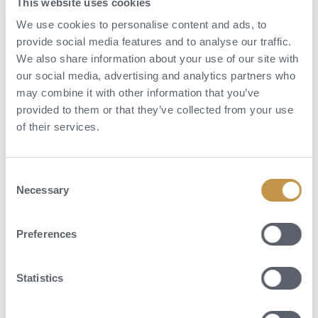
This website uses cookies
We use cookies to personalise content and ads, to
provide social media features and to analyse our traffic.
We also share information about your use of our site with
our social media, advertising and analytics partners who
may combine it with other information that you’ve
provided to them or that they’ve collected from your use
of their services.
Aktivity
Consent
Necessary
V Le Logis si můžete užít širokou škálu aktivit, které dokonale
Selection
doplňují klidnou a luxusní atmosféru tohoto historického sídla. Pro
milovníky přírody a pěší turistiky jsou k dispozici malebné procházky
Preferences
po okolních vinicích a zahradách. Hosté si mohou také zahrát na
soukromém hřišti pickleball, relaxovat u vyhřívaného bazénu nebo si
užít filmový večer v soukromém kině. Pro ty, kteří si přejí objevovat
Statistics
místní kulturu, nabízí oblast Cognac možnost návštěvy vinařství a
koňakových destilérek, kde se můžete seznámit s výrobou tohoto
slavného nápoje. Své tělo si můžete osvěžit v luxusním wellness nebo si