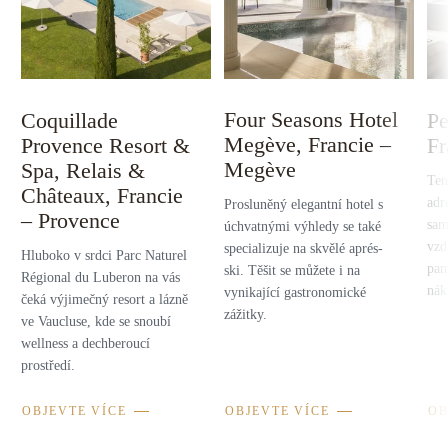
Four Seasons Hotel
Coquillade
Pe
Megève, Francie –
Provence Resort &
Fr
Megève
Spa, Relais &
Ten
Châteaux, Francie
adr
Prosluněný elegantní hotel s
– Provence
sam
úchvatnými výhledy se také
vzd
specializuje na skvělé aprés-
Hluboko v srdci Parc Naturel
pam
ski. Těšit se můžete i na
Régional du Luberon na vás
nák
vynikající gastronomické
čeká výjimečný resort a lázně
zážitky.
ve Vaucluse, kde se snoubí
wellness a dechberoucí
prostředí.
OBJEVTE VÍCE
OBJEVTE VÍCE
OB