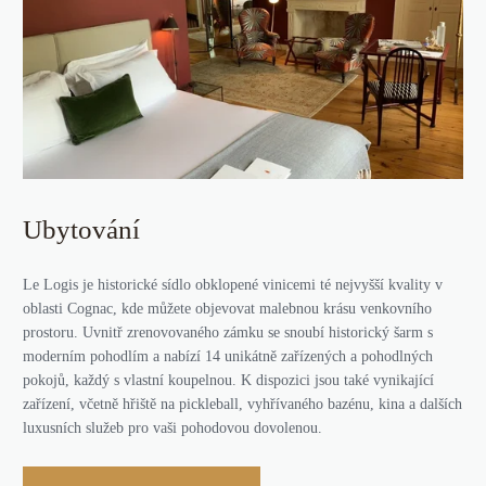
Ubytování
Le Logis je historické sídlo obklopené vinicemi té nejvyšší kvality v
oblasti Cognac, kde můžete objevovat malebnou krásu venkovního
prostoru. Uvnitř zrenovovaného zámku se snoubí historický šarm s
moderním pohodlím a nabízí 14 unikátně zařízených a pohodlných
pokojů, každý s vlastní koupelnou. K dispozici jsou také vynikající
zařízení, včetně hřiště na pickleball, vyhřívaného bazénu, kina a dalších
luxusních služeb pro vaši pohodovou dovolenou.