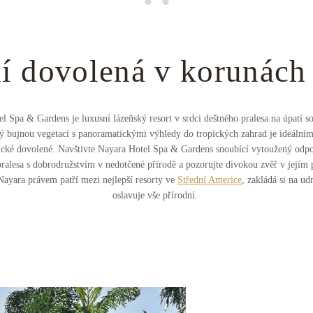
í dovolená v korunách 
l Spa & Gardens je luxusní lázeňský resort v srdci deštného pralesa na úpatí s
 bujnou vegetací s panoramatickými výhledy do tropických zahrad je ideální
cké dovolené. Navštivte Nayara Hotel Spa & Gardens snoubící vytoužený odp
ralesa s dobrodružstvím v nedotčené přírodě a pozorujte divokou zvěř v jejím
 Nayara právem patří mezi nejlepší resorty ve
Střední Americe
, zakládá si na udr
oslavuje vše přírodní.