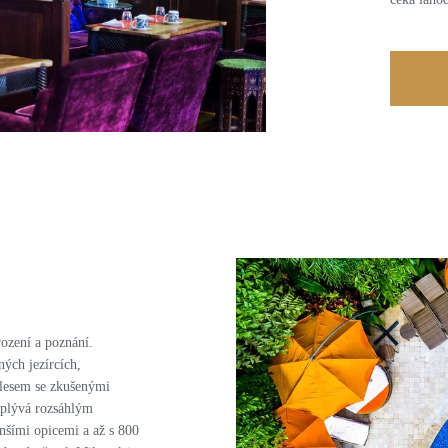
rození a poznání.
ných jezírcích,
ralesem se zkušenými
oplývá rozsáhlým
nšími opicemi a až s 800