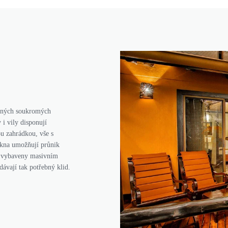
orných soukromých
 i vily disponují
ou zahrádkou, vše s
okna umožňují průnik
ou vybaveny masivním
dávají tak potřebný klid.