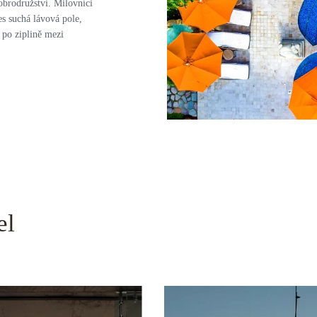
obrodružství. Milovníci
es suchá lávová pole,
 po ziplině mezi
el