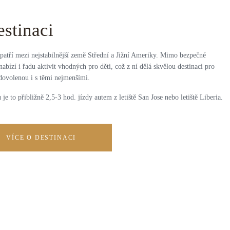
estinaci
patří mezi nejstabilnější země Střední a Jižní Ameriky. Mimo bezpečné
nabízí i řadu aktivit vhodných pro děti, což z ní dělá skvělou destinaci pro
dovolenou i s těmi nejmenšími.
 je to přibližně 2,5-3 hod. jízdy autem z letiště San Jose nebo letiště Liberia.
VÍCE O DESTINACI