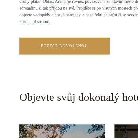
druhy ptáků. Oblast Arenal je rovněž považována za hlavní město d
adrenalinu si tak přijdou na své. Projděte se po visutých mostech př
objevte vodopády a horké prameny, sjeďte řeku na raftu či se svezte
korunami stromů.
POPTAT DOVOLENOU
Objevte svůj dokonalý hot