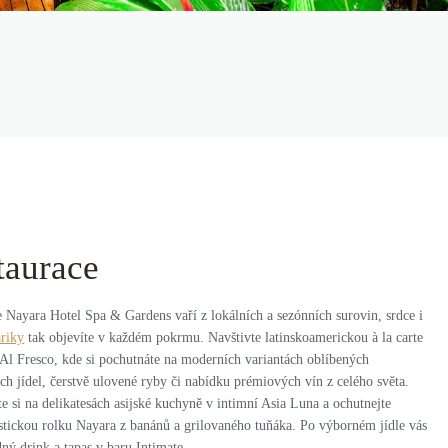
taurace
e Nayara Hotel Spa & Gardens vaří z lokálních a sezónních surovin, srdce i
riky
tak objevíte v každém pokrmu. Navštivte latinskoamerickou à la carte
 Al Fresco, kde si pochutnáte na moderních variantách oblíbených
ch jídel, čerstvě ulovené ryby či nabídku prémiových vín z celého světa.
e si na delikatesách asijské kuchyně v intimní Asia Luna a ochutnejte
istickou rolku Nayara z banánů a grilovaného tuňáka. Po výborném jídle vás
dný drink a tapas v baru Intimate.