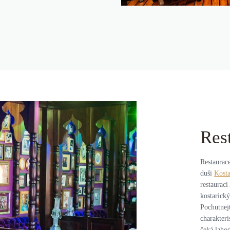
Res
Restaurac
duši
Kosta
restauraci
kostarický
Pochutnejt
charakter
čeká laho