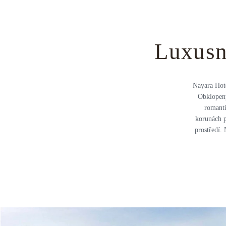
Luxusn
Nayara Hote
Obklopený
romanti
korunách p
prostředí.