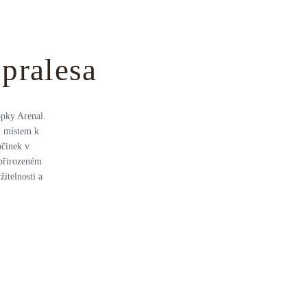
pralesa
opky Arenal.
m místem k
očinek v
 přirozeném
žitelnosti a