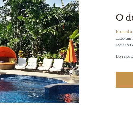
O d
Kostarika
cestování 
rodinnou 
Do resortu