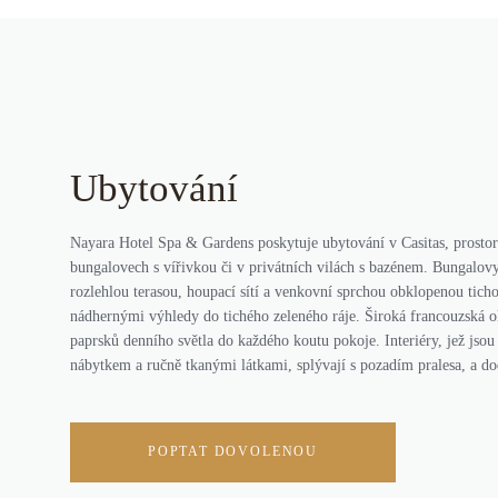
Ubytování
Nayara Hotel Spa & Gardens poskytuje ubytování v Casitas, prost
bungalovech s vířivkou či v privátních vilách s bazénem. Bungalovy
rozlehlou terasou, houpací sítí a venkovní sprchou obklopenou tich
nádhernými výhledy do tichého zeleného ráje. Široká francouzská 
paprsků denního světla do každého koutu pokoje. Interiéry, jež js
nábytkem a ručně tkanými látkami, splývají s pozadím pralesa, a do
POPTAT DOVOLENOU