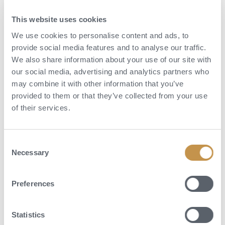
This website uses cookies
We use cookies to personalise content and ads, to
provide social media features and to analyse our traffic.
We also share information about your use of our site with
our social media, advertising and analytics partners who
may combine it with other information that you’ve
provided to them or that they’ve collected from your use
of their services.
Aktivity
Consent
Necessary
Selection
Pokud se cítíte energičtí, nazujte tenisky a běžte si zaběhat s Masaji,
nebo zvolněte, nechte se hýčkat v lázních, relaxujte v bazénu nebo
prostě jen pozorujte divokou zvěř u vodní nádrže z pohodlí své terasy.
Preferences
Oblast Manyary je proslulá jedinečným chováním kočkovitých šelem,
které se nikde jinde v Africe nevyskytuje. Zdejší lvi již dávno objevili
Statistics
výhody toho, že mohou své teritorium obhlížet shora, a často je můžete