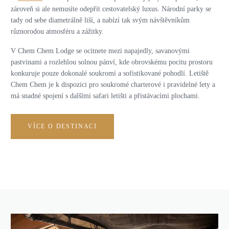
zároveň si ale nemusíte odepřít cestovatelský luxus. Národní parky se
tady od sebe diametrálně liší, a nabízí tak svým návštěvníkům
různorodou atmosféru a zážitky.
V Chem Chem Lodge se ocitnete mezi napajedly, savanovými
pastvinami a rozlehlou solnou pánví, kde obrovskému pocitu prostoru
konkuruje pouze dokonalé soukromí a sofistikované pohodlí. Letiště
Chem Chem je k dispozici pro soukromé charterové i pravidelné lety a
má snadné spojení s dalšími safari letišti a přistávacími plochami.
VÍCE O DESTINACI