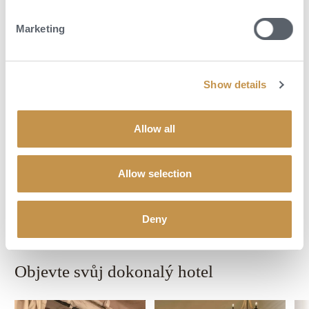
potkat, jak si leží na větvích stromů, aby si odpoledne zdřímli.
Marketing
Pokud se cítíte aktivní, přidejte se k masajským bojovníkům a
proběhněte se po pláních, abyste si užili fitness zážitek pod širým
nebem, který nemá obdoby. Za úsvitu je krajina klidná a krásná.
Vystoupejte na kopce mezi oběma stranami koncese a rozhlédněte se po
Show details
rozlehlé krajině.
Ať už se rozhodnete vyplnit svůj čas jakkoli, laskavý tým lodge se
Allow all
postará o to, abyste si každý okamžik náležitě užili.
Allow selection
POPTAT DOVOLENOU
Deny
Objevte svůj dokonalý hotel