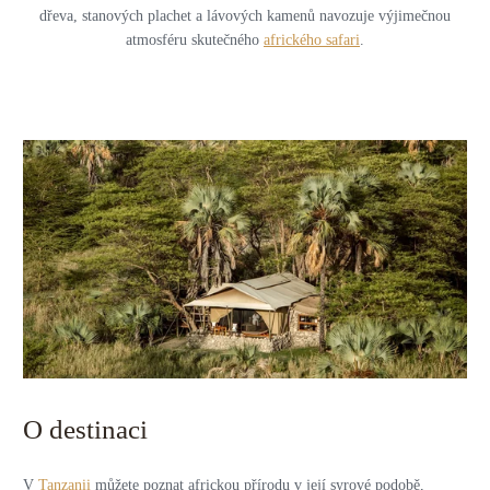
dřeva, stanových plachet a lávových kamenů navozuje výjimečnou
atmosféru skutečného
afrického safari
.
O destinaci
V
Tanzanii
můžete poznat africkou přírodu v její syrové podobě,