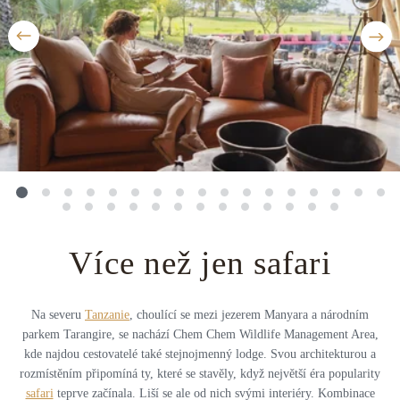
Střední Amerika
Řecko
Private jet
Všechny destinace
Uganda
Golfová dovolená
Island
Dovolená na pláži
Botswana
Prodloužený víkend
Všechny destinace
Safari
Privátní vily
Více než jen safari
Všechny zážitky
Na severu
Tanzanie
, choulící se mezi jezerem Manyara a národním
parkem Tarangire, se nachází Chem Chem Wildlife Management Area,
kde najdou cestovatelé také stejnojmenný lodge. Svou architekturou a
rozmístěním připomíná ty, které se stavěly, když největší éra popularity
safari
teprve začínala. Liší se ale od nich svými interiéry. Kombinace