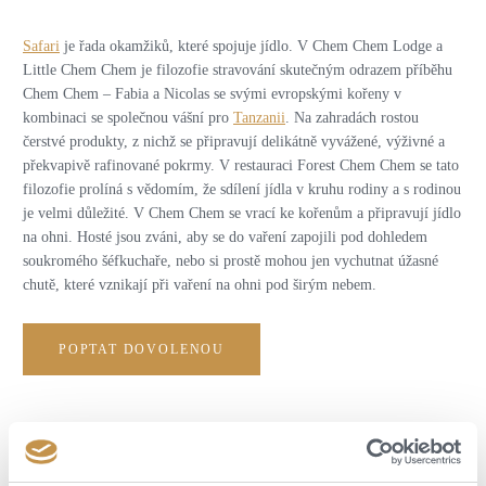
Safari
je řada okamžiků, které spojuje jídlo. V Chem Chem Lodge a
Little Chem Chem je filozofie stravování skutečným odrazem příběhu
Chem Chem – Fabia a Nicolas se svými evropskými kořeny v
kombinaci se společnou vášní pro
Tanzanii
. Na zahradách rostou
čerstvé produkty, z nichž se připravují delikátně vyvážené, výživné a
překvapivě rafinované pokrmy. V restauraci Forest Chem Chem se tato
filozofie prolíná s vědomím, že sdílení jídla v kruhu rodiny a s rodinou
je velmi důležité. V Chem Chem se vrací ke kořenům a připravují jídlo
na ohni. Hosté jsou zváni, aby se do vaření zapojili pod dohledem
soukromého šéfkuchaře, nebo si prostě mohou jen vychutnat úžasné
chutě, které vznikají při vaření na ohni pod širým nebem.
POPTAT DOVOLENOU