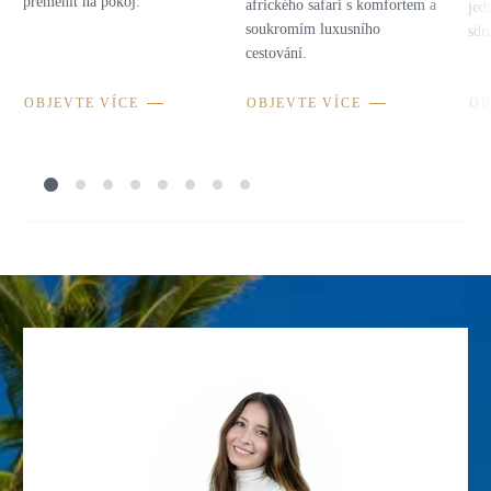
přeměnit na pokoj.
afrického safari s komfortem a
jed
soukromím luxusního
sdr
cestování.
OBJEVTE VÍCE
OBJEVTE VÍCE
OB