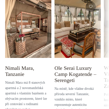
Wh
Nimali Mara,
Ole Serai Luxury
Vi
Tanzanie
Camp Kogatende –
Ta
Serengeti
Nimali Mara má 8 stanových
Za
apartmá a 2 novomanželská
Na místě, kde vládne divoká
apartmá s vlastním bazénem a
příroda severní Tanzanie,
Pob
obývacím prostorem, které lze
vzniklo místo, které
lux
při cestování s rodinami
reprezentuje autenticitu
sám