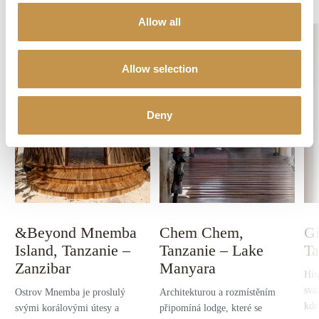
Allow all
Allow selection
Deny
&Beyond Mnemba
Chem Chem,
Gi
Island, Tanzanie –
Tanzanie – Lake
Ta
Zanzibar
Manyara
His
sva
Ostrov Mnemba je proslulý
Architekturou a rozmístěním
kde
svými korálovými útesy a
připomíná lodge, které se