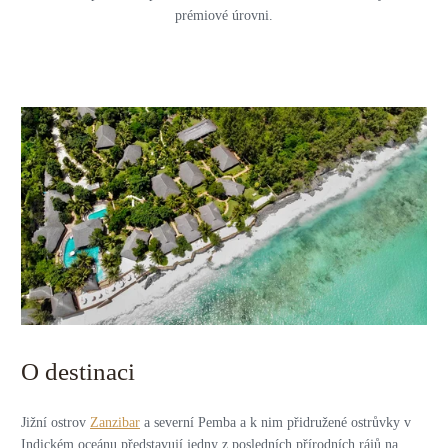
prémiové úrovni.
O destinaci
Jižní ostrov
Zanzibar
a severní Pemba a k nim přidružené ostrůvky v
Indickém oceánu představují jedny z posledních přírodních rájů na