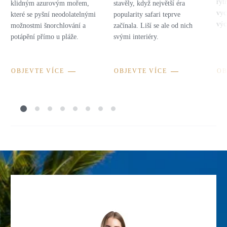
ryt
klidným azurovým mořem,
stavěly, když největší éra
vyc
které se pyšní neodolatelnými
popularity safari teprve
výc
možnostmi šnorchlování a
začínala. Liší se ale od nich
potápění přímo u pláže.
svými interiéry.
OBJEVTE VÍCE
OBJEVTE VÍCE
OB