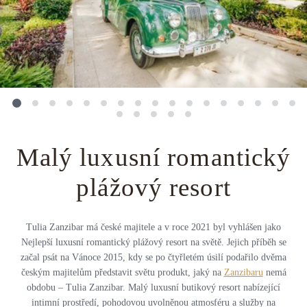
Střední Amerika
Řecko
Private jet
Všechny destinace
Uganda
Golfová dovolená
Island
Dovolená na pláži
Botswana
Prodloužený víkend
Všechny destinace
Safari
Malý luxusní romantický
Privátní vily
plážový resort
Všechny zážitky
Tulia Zanzibar má české majitele a v roce 2021 byl vyhlášen jako
Nejlepší luxusní romantický plážový resort na světě. Jejich příběh se
začal psát na Vánoce 2015, kdy se po čtyřletém úsilí podařilo dvěma
českým majitelům představit světu produkt, jaký na
Zanzibaru
nemá
obdobu – Tulia Zanzibar. Malý luxusní butikový resort nabízející
intimní prostředí, pohodovou uvolněnou atmosféru a služby na