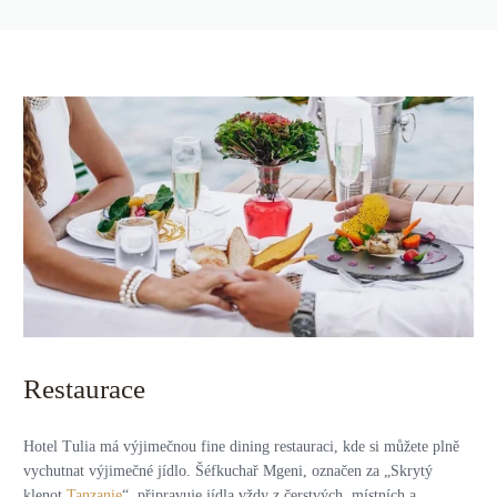
Restaurace
Hotel Tulia má výjimečnou fine dining restauraci, kde si můžete plně
vychutnat výjimečné jídlo. Šéfkuchař Mgeni, označen za „Skrytý
klenot
Tanzanie
“, připravuje jídla vždy z čerstvých, místních a