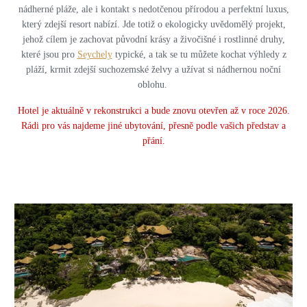
nádherné pláže, ale i kontakt s nedotčenou přírodou a perfektní luxus,
který zdejší resort nabízí. Jde totiž o ekologicky uvědomělý projekt,
jehož cílem je zachovat původní krásy a živočišné i rostlinné druhy,
které jsou pro
Seychely
typické, a tak se tu můžete kochat výhledy z
pláží, krmit zdejší suchozemské želvy a užívat si nádhernou noční
oblohu.
Hotel je aktuálně v rekonstrukci a bude znovu otevřen až v roce 2026.
Rádi pro vás najdeme jiné ubytování, přesně podle vašich představ a
přání.