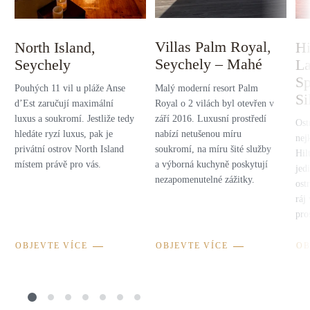
Villas Palm Royal,
North Island,
Hi
Seychely – Mahé
Seychely
La
Sp
Malý moderní resort Palm
Pouhých 11 vil u pláže Anse
Si
Royal o 2 vilách byl otevřen v
d’Est zaručují maximální
září 2016. Luxusní prostředí
luxus a soukromí. Jestliže tedy
Ost
nabízí netušenou míru
hledáte ryzí luxus, pak je
nej
soukromí, na míru šité služby
privátní ostrov North Island
Hil
a výborná kuchyně poskytují
místem právě pro vás.
jed
nezapomenutelné zážitky.
ost
ráj
pro
OBJEVTE VÍCE
OBJEVTE VÍCE
OB