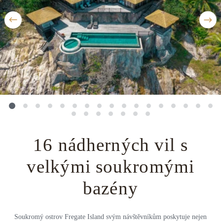
Střední Amerika
Řecko
Private jet
Všechny destinace
Uganda
Golfová dovolená
Island
Dovolená na pláži
Botswana
Prodloužený víkend
Všechny destinace
Safari
Privátní vily
16 nádherných vil s
Všechny zážitky
velkými soukromými
bazény
Soukromý ostrov Fregate Island svým návštěvníkům poskytuje nejen