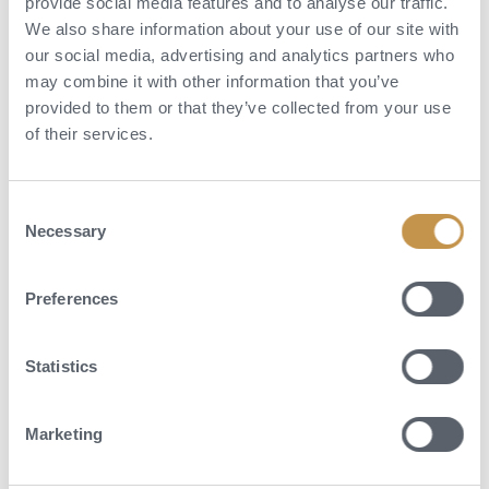
provide social media features and to analyse our traffic.
We also share information about your use of our site with
our social media, advertising and analytics partners who
may combine it with other information that you’ve
provided to them or that they’ve collected from your use
of their services.
Consent
Necessary
Selection
Aktivity
Preferences
Ve Waldorf Astoria Seychelles Platte Island se můžete těšit na klidné
Statistics
spa, venkovní bazény, tenisový a padel kurt, krásnou pláž, vodní
sporty, výlety lodí, rybaření a relax v ráji. Můžete zkusit i aktivity jako
kulinářské kurzy nebo procházky a poznávání ostrova.
Marketing
POPTAT DOVOLENOU