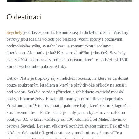
O destinaci
Seychely
jsou bezesporu královnou krásy Indického oceánu. Všechny
ostrovy jsou ideální volbou pro relaxaci, vodní sporty i poznávání
podmořského světa, svatební cestu a romantickou i rodinnou
dovolenou.
Ale i tady je každý z ostrovů něčím jedinečný.
Seychely
jsou součástí souostroví v Indickém oceánu, které se nachází asi 1600
km od východního pobřeží Afriky.
Ostrov Platte je tropický ráj v Indickém oceánu, na který se dá dostat
pouze soukromým letadlem a který je plný divoké přírody na souši i
pod vodou. Setkáte se zde s přírodou a zahlédnete exotické mořské
ptáky, chráněné želvy Hawksbill, manty a mírumilovné keporkaky.
Prozkoumat můžete i majestátní palmové háje, které vedou k laguně a
korálovému útesu. Platte Island je malý panenský ostrov s rozlohou
pouhých 0,578 km2, vzdálený asi 130 kilometrů od Mahé, hlavního
ostrova Seychel, Let sem však trvá pouhých dvacet minut. Pak už vás
čeká jen dokonalá off-grid destinace v moderní snové atmosféře a