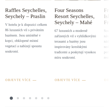
Raffles Seychelles,
Four Seasons
Fr
Seychely – Praslin
Resort Seychelles,
Is
Seychely – Mahé
Fr
V hotelu je k dispozici celkem
86 luxusních vil s privátním
67 luxusních a moderně
Sou
bazénem. Jsou umístěné v
zařízených vil s vyhlídkovými
náv
kopci, obklopené místní
terasami a bazény jsou
nád
vegetací a nabízejí spoustu
inspirovány kreolskými
ned
soukromí.
tradicemi a poskytují vysokou
per
míru soukromí.
res
OBJEVTE VÍCE
OBJEVTE VÍCE
OB