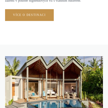
zázemí v podobě highendových vil s vlastním butlerem.
VÍCE O DESTINACI