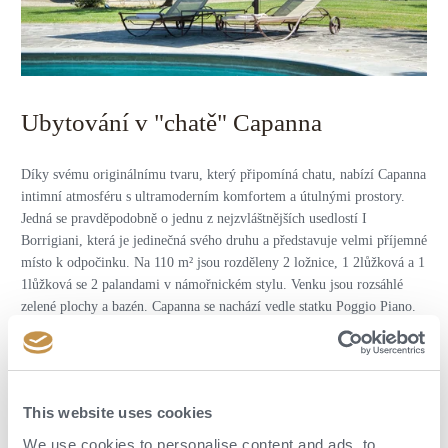
Ubytování v "chatě" Capanna
Díky svému originálnímu tvaru, který připomíná chatu, nabízí Capanna
intimní atmosféru s ultramoderním komfortem a útulnými prostory.
Jedná se pravděpodobně o jednu z nejzvláštnějších usedlostí I
Borrigiani, která je jedinečná svého druhu a představuje velmi příjemné
místo k odpočinku. Na 110 m² jsou rozděleny 2 ložnice, 1 2lůžková a 1
1lůžková se 2 palandami v námořnickém stylu. Venku jsou rozsáhlé
zelené plochy a bazén. Capanna se nachází vedle statku Poggio Piano.
POPTAT DOVOLENOU
This website uses cookies
We use cookies to personalise content and ads, to