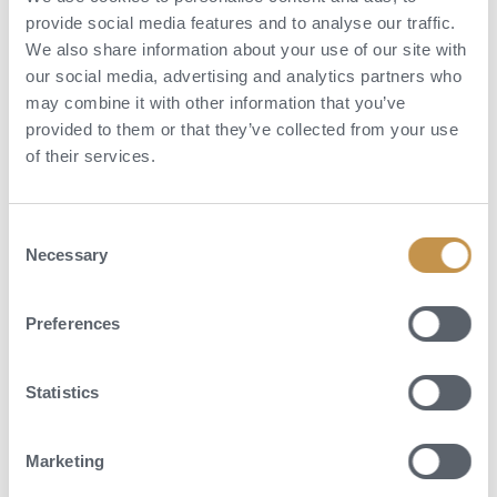
provide social media features and to analyse our traffic.
We also share information about your use of our site with
our social media, advertising and analytics partners who
may combine it with other information that you’ve
provided to them or that they’ve collected from your use
of their services.
Consent
Necessary
Selection
Preferences
Ubytování v Casa al Piano
Statistics
Casa al Piano, velký a okouzlující statek v tradičním toskánském stylu,
je rozdělen na 4 prostorné apartmány. Každý z nich má 2 2lůžkové
ložnice, 2 koupelny, kuchyň a obývací pokoj. Hostům je k dispozici
Marketing
svěží zahrada a pohodlný prostor pro grilování v blízkosti soukromého
bazénu. Casa al Piano má také samostatný vchod, přímo napojený na