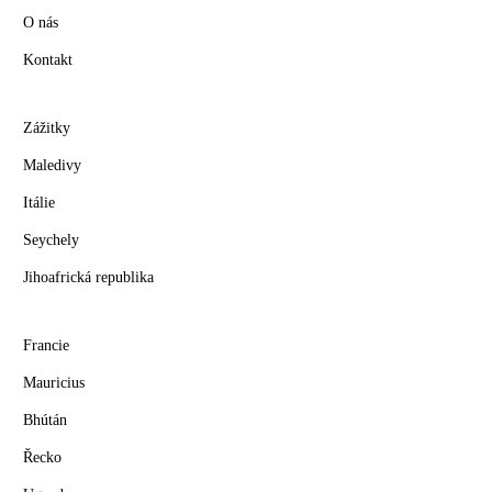
O nás
Kontakt
Zážitky
Maledivy
Itálie
Seychely
Jihoafrická republika
Francie
Mauricius
Bhútán
Řecko