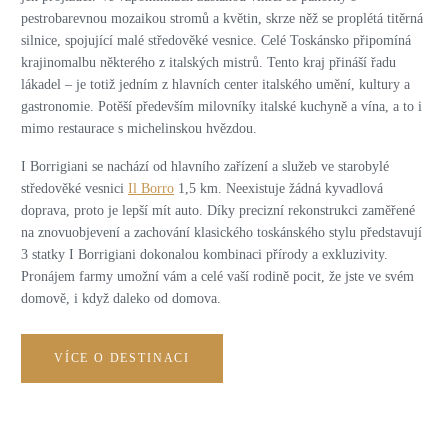
pestrobarevnou mozaikou stromů a květin, skrze něž se proplétá titěrná
silnice, spojující malé středověké vesnice. Celé Toskánsko připomíná
krajinomalbu některého z italských mistrů. Tento kraj přináší řadu
lákadel – je totiž jedním z hlavních center italského umění, kultury a
gastronomie. Potěší především milovníky italské kuchyně a vína, a to i
mimo restaurace s michelinskou hvězdou.
I Borrigiani se nachází od hlavního zařízení a služeb ve starobylé
středověké vesnici
Il Borro
1,5 km. Neexistuje žádná kyvadlová
doprava, proto je lepší mít auto. Díky precizní rekonstrukci zaměřené
na znovuobjevení a zachování klasického toskánského stylu představují
3 statky I Borrigiani dokonalou kombinaci přírody a exkluzivity.
Pronájem farmy umožní vám a celé vaší rodině pocit, že jste ve svém
domově, i když daleko od domova.
VÍCE O DESTINACI