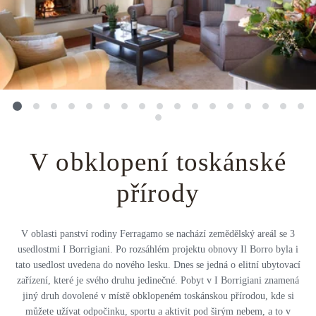
Střední Amerika
Řecko
Private jet
Všechny destinace
Uganda
Golfová dovolená
Island
Dovolená na pláži
Botswana
Prodloužený víkend
Všechny destinace
Safari
V obklopení toskánské
Privátní vily
přírody
Všechny zážitky
V oblasti panství rodiny Ferragamo se nachází zemědělský areál se 3
usedlostmi I Borrigiani. Po rozsáhlém projektu obnovy Il Borro byla i
tato usedlost uvedena do nového lesku. Dnes se jedná o elitní ubytovací
zařízení, které je svého druhu jedinečné. Pobyt v I Borrigiani znamená
jiný druh dovolené v místě obklopeném toskánskou přírodou, kde si
můžete užívat odpočinku, sportu a aktivit pod širým nebem, a to v