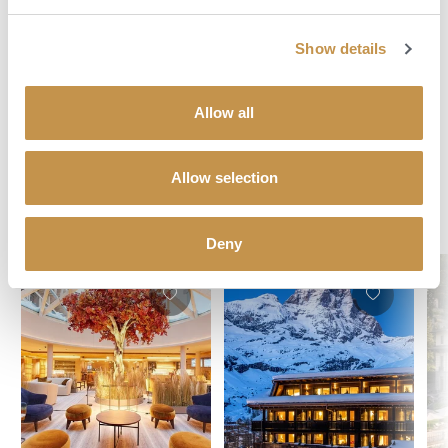
veřejnou komunikaci.
Show details
POPTAT DOVOLENOU
Allow all
Allow selection
Objevte svůj dokonalý hotel
Deny