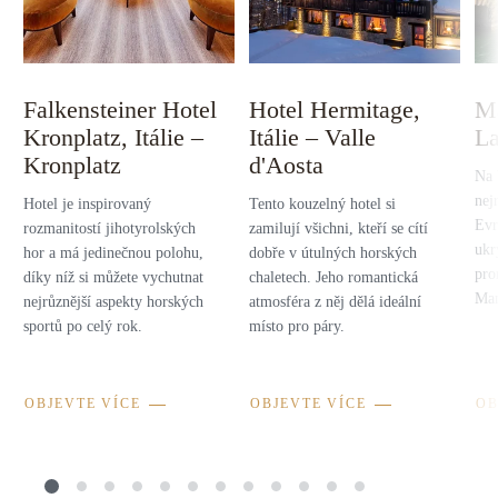
Falkensteiner Hotel
Hotel Hermitage,
Ma
Kronplatz, Itálie –
Itálie – Valle
L
Kronplatz
d'Aosta
Na 
nej
Hotel je inspirovaný
Tento kouzelný hotel si
Evr
rozmanitostí jihotyrolských
zamilují všichni, kteří se cítí
ukr
hor a má jedinečnou polohu,
dobře v útulných horských
pro
díky níž si můžete vychutnat
chaletech. Jeho romantická
Man
nejrůznější aspekty horských
atmosféra z něj dělá ideální
sportů po celý rok.
místo pro páry.
OBJEVTE VÍCE
OBJEVTE VÍCE
OB