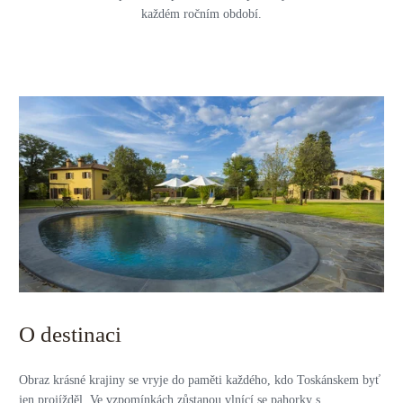
každém ročním období.
O destinaci
Obraz krásné krajiny se vryje do paměti každého, kdo Toskánskem byť
jen projížděl. Ve vzpomínkách zůstanou vlnící se pahorky s