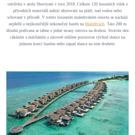
ostrůvku v atolu Shaviyani v roce 2018. Celkem 120 luxusních vilek z
přírodních materiálů nabízí ubytování na pláži, nad vodou nebo
schované v přírodě. V tomto luxusním maledivském resortu se nachází
nejdelší a nejikoničtější nekonečný bazén na
Maledivách
. Tato 200 m
dlouhá podívaná se táhne z jedné strany ostrova na druhou. Strávíte den
cákáním a mácháním a zároveň můžete pozorovat východ slunce na
jednom konci bazénu nebo západ slunce na tom druhém.