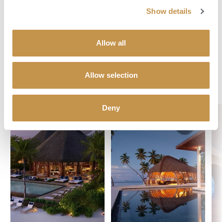
Show details
POPTAT DOVOLENOU
Allow all
Allow selection
Objevte svůj dokonalý hotel
Deny