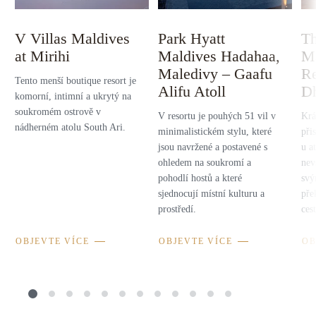
V Villas Maldives
Park Hyatt
Th
at Mirihi
Maldives Hadahaa,
M
Maledivy – Gaafu
Re
Tento menší boutique resort je
Alifu Atoll
Dh
komorní, intimní a ukrytý na
soukromém ostrově v
V resortu je pouhých 51 vil v
Krá
nádherném atolu South Ari.
minimalistickém stylu, které
při
jsou navržené a postavené s
u a
ohledem na soukromí a
nev
pohodlí hostů a které
svý
sjednocují místní kulturu a
pře
prostředí.
ces
OBJEVTE VÍCE
OBJEVTE VÍCE
OB