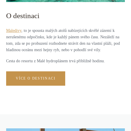
O destinaci
Maledivy
, to je spousta malých atolů nabízejících skvělé zázemí k
nerušenému odpočinku, kde je každý pánem svého času. Nezáleží na
tom, zda se po probuzení rozhodnete strávit den na vlastní pláži, pod
hladinou oceánu mezi hejny ryb, nebo v pohodlí své vily.
Cesta do resortu z Malé hydroplánem trvá přibližně hodinu.
VÍCE O DESTINACI