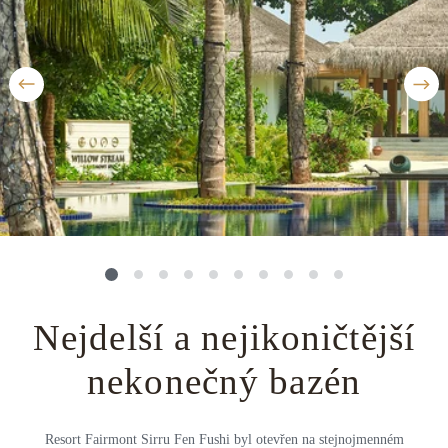
Střední Amerika
Řecko
Private jet
Všechny destinace
Uganda
Golfová dovolená
Island
Dovolená na pláži
Botswana
Prodloužený víkend
Všechny destinace
Safari
Privátní vily
Všechny zážitky
Nejdelší a nejikoničtější
nekonečný bazén
Resort Fairmont Sirru Fen Fushi byl otevřen na stejnojmenném