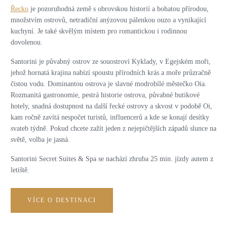
Řecko
je pozoruhodná země s obrovskou historií a bohatou přírodou,
množstvím ostrovů, netradiční anýzovou pálenkou ouzo a vynikající
kuchyní. Je také skvělým místem pro romantickou i rodinnou
dovolenou.
Santorini je půvabný ostrov ze souostroví Kyklady, v Egejském moři,
jehož hornatá krajina nabízí spoustu přírodních krás a moře průzračně
čistou vodu. Dominantou ostrova je slavné modrobílé městečko Oia.
Rozmanitá gastronomie, pestrá historie ostrova, půvabné butikové
hotely, snadná dostupnost na další řecké ostrovy a skvost v podobě Oi,
kam ročně zavítá nespočet turistů, influencerů a kde se konají desítky
svateb týdně. Pokud chcete zažít jeden z nejepičtějších západů slunce na
světě, volba je jasná.
Santorini Secret Suites & Spa se nachází zhruba 25 min. jízdy autem z
letiště.
VÍCE O DESTINACI