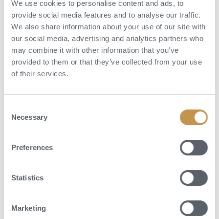
We use cookies to personalise content and ads, to
provide social media features and to analyse our traffic.
We also share information about your use of our site with
our social media, advertising and analytics partners who
may combine it with other information that you’ve
provided to them or that they’ve collected from your use
of their services.
Consent
Necessary
Selection
Aktivity
Preferences
Výhled z útesu přímo na moře a okolí nebudete mít jen ze svého
Statistics
pokoje, vířivky na terase, restaurace, ale i z hotelového infinity bazénu.
V místních Harmonia Spa si zaručeně odpočine vaše tělo i duše.
Širokou nabídku masáží, zábalů, terapií a dalších procedur si můžete
Marketing
užít i v pohodlí svého pokoje. Nechybí ani nabídka různých aktivit od