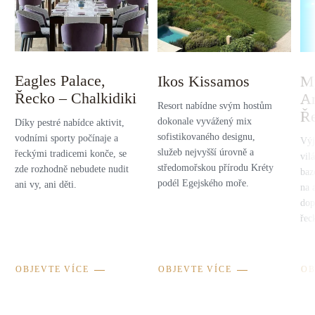
Eagles Palace,
Ikos Kissamos
M
Řecko – Chalkidiki
Am
Resort nabídne svým hostům
Ř
dokonale vyvážený mix
Díky pestré nabídce aktivit,
sofistikovaného designu,
vodními sporty počínaje a
Výj
služeb nejvyšší úrovně a
řeckými tradicemi konče, se
vil
středomořskou přírodu Kréty
zde rozhodně nebudete nudit
baz
podél Egejského moře.
ani vy, ani děti.
na 
dop
řec
OBJEVTE VÍCE
OBJEVTE VÍCE
OB