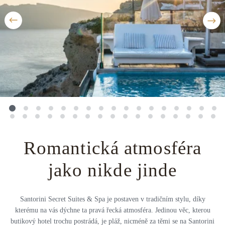
Střední Amerika
Řecko
Private jet
Všechny destinace
Uganda
Golfová dovolená
Island
Dovolená na pláži
Botswana
Prodloužený víkend
Všechny destinace
Safari
Privátní vily
Romantická atmosféra
Všechny zážitky
jako nikde jinde
Santorini Secret Suites & Spa je postaven v tradičním stylu, díky
kterému na vás dýchne ta pravá řecká atmosféra. Jedinou věc, kterou
butikový hotel trochu postrádá, je pláž, nicméně za těmi se na Santorini