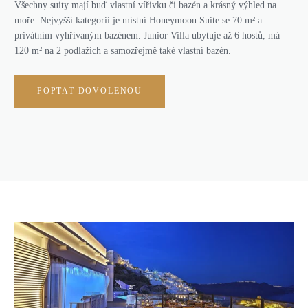
Všechny suity mají buď vlastní vířivku či bazén a krásný výhled na
moře. Nejvyšší kategorií je místní Honeymoon Suite se 70 m
²
a
privátním vyhřívaným bazénem. Junior Villa ubytuje až 6 hostů, má
120 m
²
na 2 podlažích a samozřejmě také vlastní bazén.
POPTAT DOVOLENOU