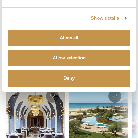
poznávání ostrova, přes romantické pikniky a večeře na netradičních
místech po plavby lodí po okolí.
Show details
POPTAT DOVOLENOU
Allow all
Allow selection
Objevte svůj dokonalý hotel
Deny