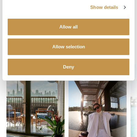
Show details
POPTAT DOVOLENOU
Allow all
Allow selection
Objevte svůj dokonalý hotel
Deny