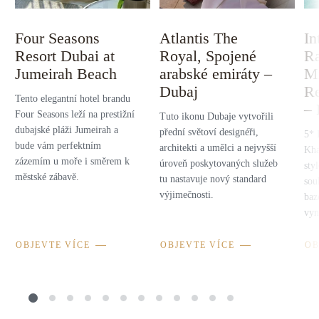
Four Seasons
Atlantis The
In
Resort Dubai at
Royal, Spojené
R
Jumeirah Beach
arabské emiráty –
Mi
Dubaj
Re
Tento elegantní hotel brandu
– 
Four Seasons leží na prestižní
Tuto ikonu Dubaje vytvořili
dubajské pláži Jumeirah a
přední světoví designéři,
5* 
bude vám perfektním
architekti a umělci a nejvyšší
Kha
zázemím u moře i směrem k
úroveň poskytovaných služeb
sty
městské zábavě.
tu nastavuje nový standard
sou
výjimečnosti.
baz
vyn
OBJEVTE VÍCE
OBJEVTE VÍCE
OB