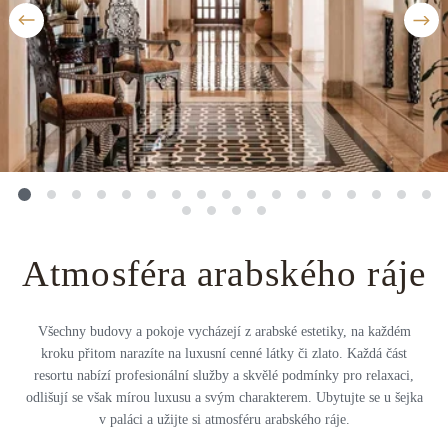
Střední Amerika
Řecko
Private jet
Všechny destinace
Uganda
Golfová dovolená
Island
Dovolená na pláži
Botswana
Prodloužený víkend
Všechny destinace
Safari
Privátní vily
Atmosféra arabského ráje
Všechny zážitky
Všechny budovy a pokoje vycházejí z arabské estetiky, na každém
kroku přitom narazíte na luxusní cenné látky či zlato. Každá část
resortu nabízí profesionální služby a skvělé podmínky pro relaxaci,
odlišují se však mírou luxusu a svým charakterem. Ubytujte se u šejka
v paláci a užijte si atmosféru arabského ráje.