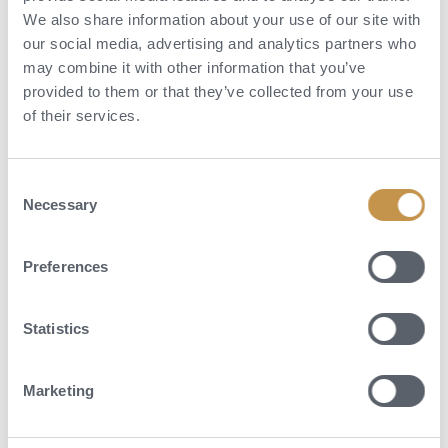
We also share information about your use of our site with
our social media, advertising and analytics partners who
may combine it with other information that you’ve
provided to them or that they’ve collected from your use
of their services.
Consent
Necessary
Selection
Aktivity
Preferences
U hotelu je kilometr dlouhá pláž se slunečníky a lehátky. Každá z
hotelových částí má pak vlastní bazén. Odpočinek a zdravotní terapii
nabízejí hotelové lázně The Givenchy. One&Only Royal Mirage myslí i
Statistics
na děti, pro které jsou připraveny dva dětské kluby KidsOnly. Přímo v
areálu mají hosté možnost si zahrát tenis nebo navštívit fitness centrum.
Hotel má v nabídce také pestrou paletu exkurzí do nedaleké pouště či
Marketing
po dubajských zajímavostech. V blízkosti resortu se nachází řada
zajímavých míst, golfová hřiště a arabská tržiště.