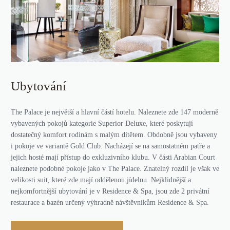
Ubytování
The Palace je největší a hlavní částí hotelu. Naleznete zde 147 moderně
vybavených pokojů kategorie Superior Deluxe, které poskytují
dostatečný komfort rodinám s malým dítětem. Obdobně jsou vybaveny
i pokoje ve variantě Gold Club. Nacházejí se na samostatném patře a
jejich hosté mají přístup do exkluzivního klubu. V části Arabian Court
naleznete podobné pokoje jako v The Palace. Znatelný rozdíl je však ve
velikosti suit, které zde mají oddělenou jídelnu. Nejklidnější a
nejkomfortnější ubytování je v Residence & Spa, jsou zde 2 privátní
restaurace a bazén určený výhradně návštěvníkům Residence & Spa.