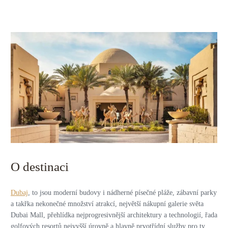
O destinaci
Dubaj
, to jsou moderní budovy i nádherné písečné pláže, zábavní parky
a takřka nekonečné množství atrakcí, největší nákupní galerie světa
Dubai Mall, přehlídka nejprogresivnější architektury a technologií, řada
golfových resortů nejvyšší úrovně a hlavně prvotřídní služby pro ty